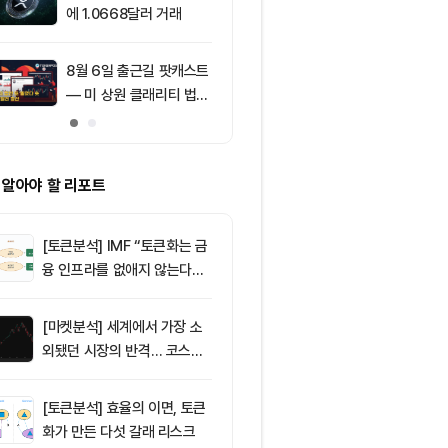
에 1.0668달러 거래
글 떠나 AI 창
8월 6일 출근길 팟캐스트
10
코인원, 카카
— 미 상원 클래리티 법안
출금 계좌 제휴
또 밀렸다…비트코인·이더
가능성
리움 반등 속 숏 청산 2.3
5억달러
 알아야 할 리포트
[토큰분석] IMF “토큰화는 금
융 인프라를 없애지 않는다…
‘하이브리드 FMI’로 재편할
뿐”
[마켓분석] 세계에서 가장 소
외됐던 시장의 반격… 코스피
대규모 숏스퀴즈
[토큰분석] 효율의 이면, 토큰
화가 만든 다섯 갈래 리스크