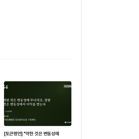
[토큰명언] "약한 것은 변동성에
[토큰명언] "가장 위험한 순간은 모