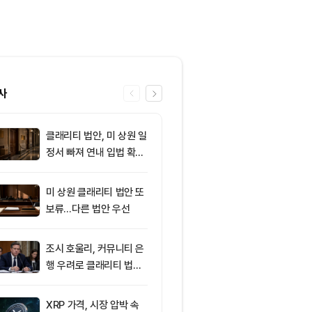
사
클래리티 법안, 미 상원 일
6
[토큰명언] "
정서 빠져 연내 입법 확률
수록 세금과 
16%
다" ㅡ Day 1
미 상원 클래리티 법안 또
7
AI로 쏠린 자
보류…다른 법안 우선
인, 증시 랠리
뚜렷
조시 호울리, 커뮤니티 은
8
미 기술업계 감
행 우려로 클래리티 법안
산…크립토 기
반대
정·폐업 잇따라
XRP 가격, 시장 압박 속
9
제프 딘, 27년