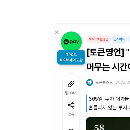
토픽
|
토큰명언
인사이트
[토큰명언]
TPC로
머무는 시간이
네이버페이 교환
토큰포스트
2026.05
링크복사
365일, 투자 대가
흔들리지 않는 투자 
공유