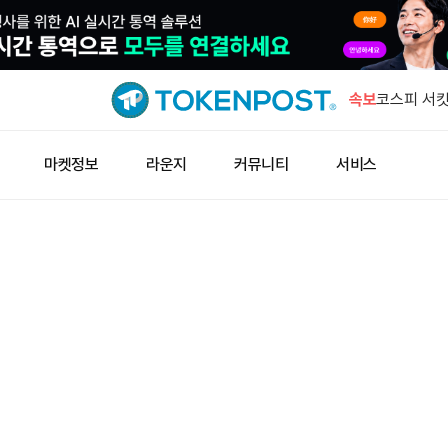
빗썸, 유니
속보
코스피 서
5000선 
바운스 프리
마켓정보
라운지
커뮤니티
서비스
장 열었다
크립토랭크 
71.9% 사망
스페이스X 
라졌다고 
빗썸, 유니
코스피 서
5000선 