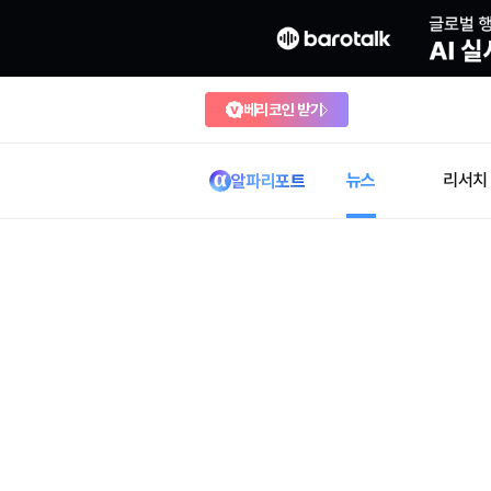
베리코인 받기
뉴스
리서치
알파리포트