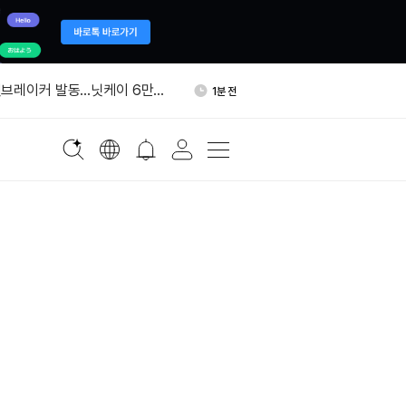
베이스(UB) 원화 마켓 추가
11분 전
킷브레이커 발동…닛케이 6만
1분 전
무너졌다
딕트, 소더비 보석 경매 예측시
3분 전
"상위 100위 진입 토큰
6분 전
"
투자자, 특수목적법인 지분 사
8분 전
주장
베이스(UB) 원화 마켓 추가
11분 전
킷브레이커 발동…닛케이 6만
1분 전
무너졌다