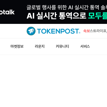
알파벳 채권 
요
속보
스트라이프,
액 100억
마이클 세일
마켓정보
라운지
커뮤니티
서비스
150억달러
문페이, 스
이 엔터프라
북한 해커, 
암호화폐 탈
알파벳 채권 
요
스트라이프,
액 100억