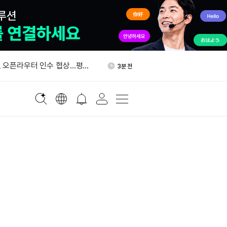
발행에 1,150억 달러 청약 수
27분 전
 오픈라우터 인수 협상…평가
3분 전
달러
러 “챗GPT가 스트래티지
13분 전
 조달 지원”
테이블코인 통합 플랫폼 '문페
24분 전
이즈' 내놨다
57개국 1,640개 기업 침해…
25분 전
취 집중
발행에 1,150억 달러 청약 수
27분 전
 오픈라우터 인수 협상…평가
3분 전
달러