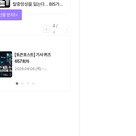
탈중앙성을 잃는다… BIS가
짚은 블록체인 ‘분열의 경제
선물 받자!
학’
4
/
4
마감
[토큰포스트] 기사 퀴즈
[토큰포스트] 기사 
657회차
656회차
2026.08.06 (목) ~
2026.08.05 (수) ~
2026.08.07 (금)
2026.08.06 (목)