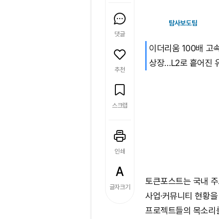
탐사보도팀
댓글
이더리움 100배 고속화
상장…L2로 흩어진 
추천
스크랩
인쇄
토큰포스트는 국내 주
글자크기
사업·커뮤니티 현황을
프로젝트들의 목소리를