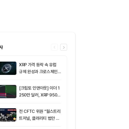
사
XRP 가격 등락 속 유럽
6
[저녁 시세브리
규제 완성과 크로스체인
폐 시장 혼조세
확장 주목
인 64,792달
움 1,911달러
[크립토 인앤아웃] 이더 1
7
그레이스케일, X
250만 달러, XRP 950만
SOL 비중 올
달러 이탈
줄였다
전 CFTC 위원 “월스트리
8
[칼럼] 콜드월
트저널, 클래리티 법안 오
다…내 코인은 
독”
나