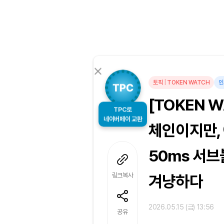
토픽
|
TOKEN WATCH
인
[TOKEN 
TPC로
체인이지만, 
네이버페이 교환
50ms 서
링크복사
겨냥하다
2026.05.15 (금) 13:56
공유