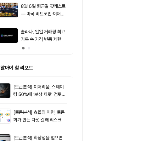
8월 6일 퇴근길 팟캐스트
9
토큰포스트, 
— 미국 비트코인·이더리
지털자산 서비
움 현물 ETF 3억520만
‘토큰앱스’ 출
달러 순유입, 대형자산 쏠
솔라나, 일일 거래량 최고
10
리플(XRP) 1.
림 강화
기록 속 가격 변동 제한
체…지지선 시험대
러 회복될까
 알아야 할 리포트
[토큰분석] 이더리움, 스테이
킹 50%에 ‘보상 제로’ 검토…
통화정책 개편인가 탈중앙화
역행인가
[토큰분석] 효율의 이면, 토큰
화가 만든 다섯 갈래 리스크
[토큰분석] 확장성을 얻으면