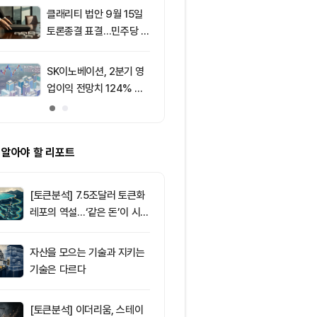
결강도는 CC·B
클래리티 법안 9월 15일
9
[선물 고수 PI
500% ‘쏠림’
토론종결 표결…민주당 7
USDT 담보 계
표 필요
p 급감...XRP
폭 확대
SK이노베이션, 2분기 영
10
XRP, CLARI
업이익 전망치 124% 상
결 연기로 약세..
회… 기업 실적 양호
선 공방
 알아야 할 리포트
[토큰분석] 7.5조달러 토큰화
레포의 역설…‘같은 돈’이 시장
을 건널 수 있는가
자산을 모으는 기술과 지키는
기술은 다르다
[토큰분석] 이더리움, 스테이