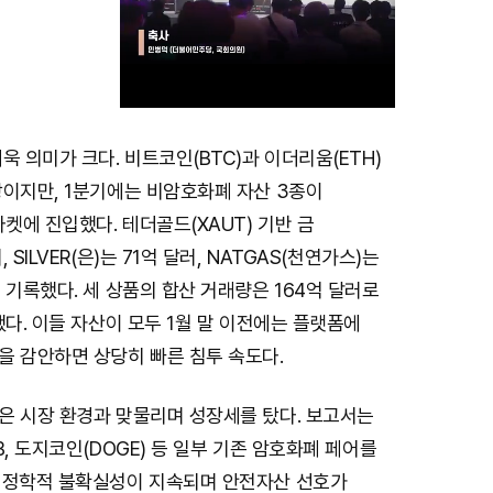
욱 의미가 크다. 비트코인(BTC)과 이더리움(ETH)
M
쌍이지만, 1분기에는 비암호화폐 자산 3종이
u
마켓에 진입했다. 테더골드(XAUT) 기반 금
t
SILVER(은)는 71억 달러, NATGAS(천연가스)는
e
 기록했다. 세 상품의 합산 거래량은 164억 달러로
했다. 이들 자산이 모두 1월 말 이전에는 플랫폼에
을 감안하면 상당히 빠른 침투 속도다.
은 시장 환경과 맞물리며 성장세를 탔다. 보고서는
B, 도지코인(DOGE) 등 일부 기존 암호화폐 페어를
지정학적 불확실성이 지속되며 안전자산 선호가