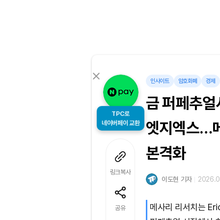
인사이트
암호화폐
경제
금 퍼페추얼
TPC로
네이버페이 교환
엣지엑스…메
본격화
링크복사
이도현 기자
2026.0
메사리 리서치는 Eri
공유