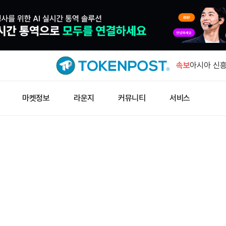
마이클 세일
없다는 점 
속보
아시아 신흥
신 달러 유
빗썸, 바빌론
마켓정보
라운지
커뮤니티
서비스
시부터 일시
미국인 61
지지
비트코인 RS
하락
마이클 세일
없다는 점 
아시아 신흥
신 달러 유