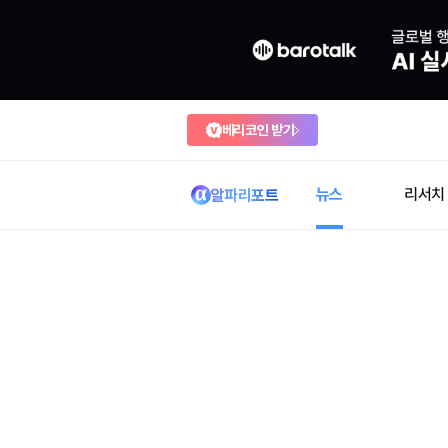
베리코인 받기
뉴스
리서치
알파리포트