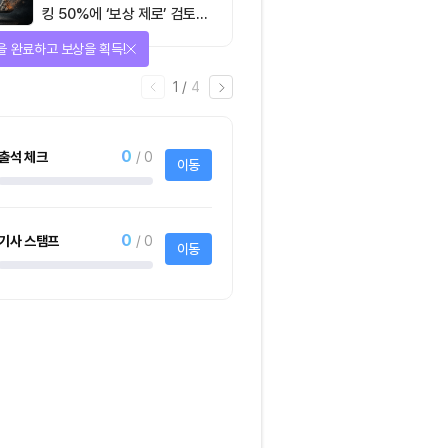
킹 50%에 ‘보상 제로’ 검토…
통화정책 개편인가 탈중앙화
을 완료하고 보상을 획득!
역행인가
1
/
4
0
출석 체크
/ 0
이동
0
기사 스탬프
/ 0
이동