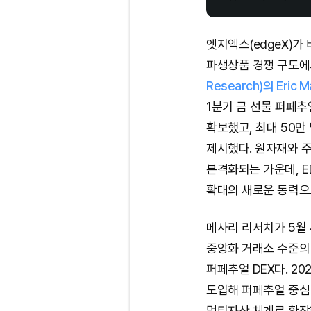
엣지엑스(edgeX)가
파생상품 경쟁 구도에
Research)의 Eric
1분기 금 선물 퍼페
확보했고, 최대 50만
제시했다. 원자재와 
본격화되는 가운데, E
확대의 새로운 동력으
메사리 리서치가 5월
중앙화 거래소 수준의
퍼페추얼 DEX다. 20
도입해 퍼페추얼 중심
멀티자산 체계로 확장