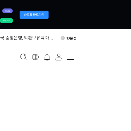
러 “비트코인 매도, 시장 붕괴
1시간 전
입증”
국 중앙은행, 외환보유액 대
10분 전
입으로 환율 방어
(BABY) 입출금 7일 오후 2
21분 전
 중단
%, 소셜미디어 앱 규제 강화
42분 전
I, 2022년 이후 최저 수준
1시간 전
러 “비트코인 매도, 시장 붕괴
1시간 전
입증”
국 중앙은행, 외환보유액 대
10분 전
입으로 환율 방어