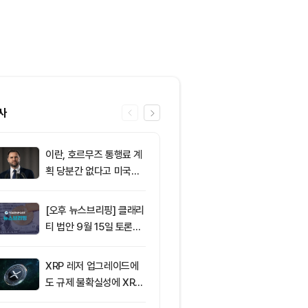
사
이란, 호르무즈 통행료 계
6
솔라나의 최근
획 당분간 없다고 미국에
네트워크 변화,
통보
분석
[오후 뉴스브리핑] 클래리
7
그레이스케일 
티 법안 9월 15일 토론종
법, 올해 통과
결 표결 外
아”
XRP 레저 업그레이드에
8
[코인 TOP 1
도 규제 불확실성에 XRP
모멘텀·오픈렛저
가격 변동
간 상승률 상위