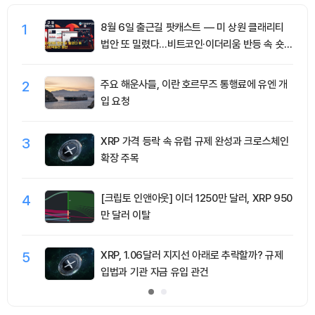
1
8월 6일 출근길 팟캐스트 — 미 상원 클래리티
법안 또 밀렸다…비트코인·이더리움 반등 속 숏
청산 2.35억달러
2
주요 해운사들, 이란 호르무즈 통행료에 유엔 개
입 요청
3
XRP 가격 등락 속 유럽 규제 완성과 크로스체인
확장 주목
4
[크립토 인앤아웃] 이더 1250만 달러, XRP 950
만 달러 이탈
5
XRP, 1.06달러 지지선 아래로 추락할까? 규제
입법과 기관 자금 유입 관건