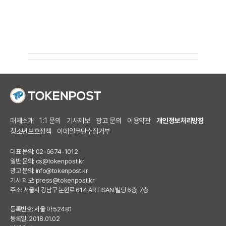
매체소개
1:1 문의
기사제보
광고 문의
이용약관
개인정보처리방침
청소년보호정책
이메일무단수집거부
대표 문의: 02-6674-1012
일반 문의:
cs@tokenpost.kr
광고 문의:
info@tokenpost.kr
기사 제보:
press@tokenpost.kr
주소: 서울시 강남구 논현로 614 ARTISAN 빌딩 6층, 7층
등록번호: 서울 아 52481
등록일: 2018.01.02