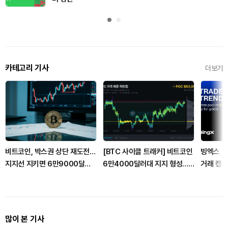
카테고리 기사
더보기
비트코인, 박스권 상단 재도전…
[BTC 사이클 트래커] 비트코인
빙엑스 2
지지선 지키면 6만9000달러
6만4000달러대 지지 형성…6
거래 캠페
열리나
만4850달러 매물벽 돌파가 관
건
많이 본 기사