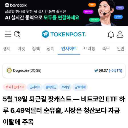
Solana (SOL)
₩
104,457
(-0.46%)
TRON (TRX)
₩
464.8
(-0.56%)
Hyperliquid (HYPE)
₩
78,841
(-2.93%)
경제
마켓
정책
정치
인사이트
브리핑
속보
일반
Dogecoin (DOGE)
₩
98.37
(-0.91%)
Bitcoin (BTC)
₩
91,861,395
(+0.82%)
토픽
|
팟캐스트
인사이트
블록체인
브리핑
암호화폐
5월 19일 퇴근길 팟캐스트 — 비트코인 ETF 하
루 6.49억달러 순유출, 시장은 청산보다 자금
이탈에 주목