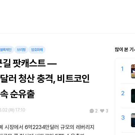
많이 본 기
블록체인
브리핑
암호화폐
근길 팟캐스트 —
1
달러 청산 충격, 비트코인
 연속 순유출
2
.02 (화) 17:10
2
3
3
폐 시장에서 6억2234만달러 규모의 레버리지