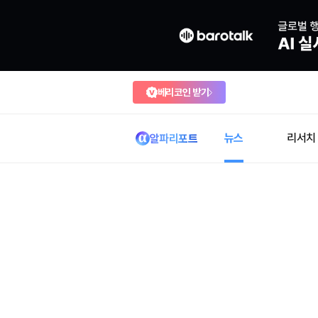
베리코인 받기
뉴스
리서치
알파리포트