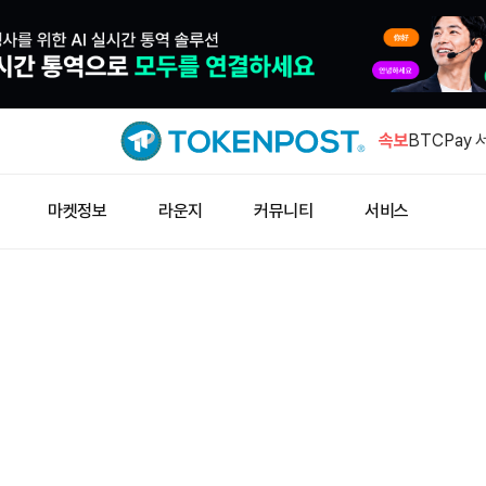
ADNOC,
즈 리스크 
속보
BTCPay 
고…“자금 
887 BT
마켓정보
라운지
커뮤니티
서비스
티튜셔널로
플래시트레이
영 중단
하이퍼리퀴드,
개…26억4
ADNOC,
즈 리스크 
BTCPay 
고…“자금 