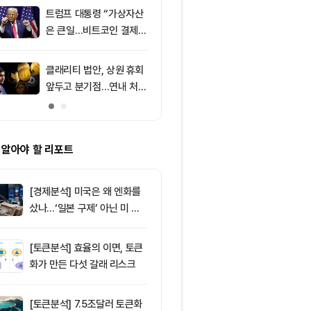
소식 外
트럼프 대통령 “가상자산
9
미 상원 크립토
은 큰일…비트코인 결제
연…홍콩·싱가
늘어”
경쟁력 커지나
클래리티 법안, 상원 휴회
10
토큰포스트, i
앞두고 분기점…연내 처리
이드 공식 앱 
불투명
쿠폰·디센트 S
캠페인
 알아야 할 리포트
[경제분석] 미국은 왜 엔화를
샀나…‘일본 구제’ 아닌 미 국
채·아시아 통화 방어전
[토큰분석] 효율의 이면, 토큰
화가 만든 다섯 갈래 리스크
[토큰분석] 7.5조달러 토큰화