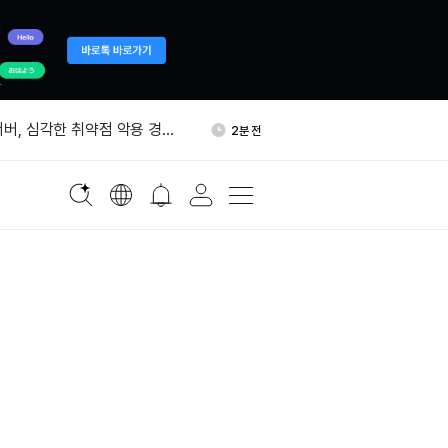
 선박 공격 15건 보고…호르무
10분 전
고조
서버, 심각한 취약점 악용 경
2분 전
손실 가능”
C, 익명 지갑서 코인베이스 인스
4분 전
 이동
드, 인수자 없으면 단계적 운
5분 전
 HYPE 누적 소각 4,757만
8분 전
천만달러 규모
 선박 공격 15건 보고…호르무
10분 전
고조
서버, 심각한 취약점 악용 경
2분 전
손실 가능”