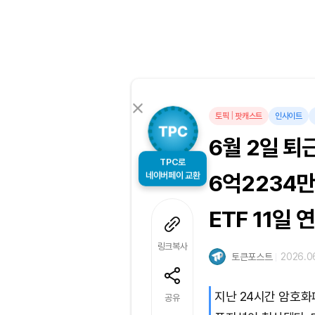
토픽
|
팟캐스트
인사이트
6월 2일 퇴
TPC로
네이버페이 교환
6억2234만
ETF 11일
링크복사
토큰포스트
2026.06
지난 24시간 암호화
공유