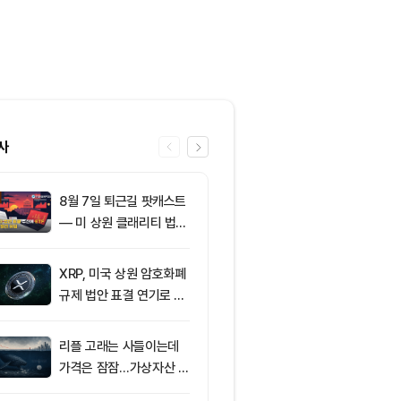
사
8월 7일 퇴근길 팟캐스트
6
미국 CLARIT
— 미 상원 클래리티 법안
결 9월로 연
표결 추진…비트코인 ET
지 1,638 BT
F 3일 연속 유입
XRP, 미국 상원 암호화폐
7
친암호화폐 진영
규제 법안 표결 연기로 급
당 경선서 뜻밖
락
래리티 법안 변
리플 고래는 사들이는데
8
[오후 뉴스브리
가격은 잠잠…가상자산 바
인 고래, 12억
닥 신호 주목
BTC 매입 및 