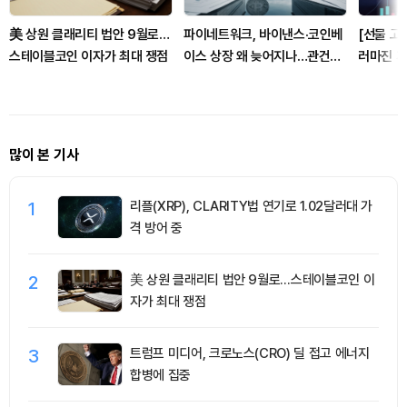
美 상원 클래리티 법안 9월로…
파이네트워크, 바이낸스·코인베
[선물 고수
스테이블코인 이자가 최대 쟁점
이스 상장 왜 늦어지나…관건은
러마진 계좌
유틸리티
인마진 포
많이 본 기사
1
리플(XRP), CLARITY법 연기로 1.02달러대 가
격 방어 중
2
美 상원 클래리티 법안 9월로…스테이블코인 이
자가 최대 쟁점
3
트럼프 미디어, 크로노스(CRO) 딜 접고 에너지
합병에 집중