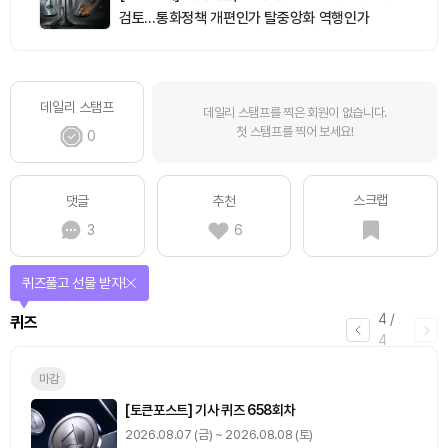
검토…통화정책 개편인가 탈중앙화 역행인가
데일리 스탬프
데일리 스탬프를 찍은 회원이 없습니다.
첫 스탬프를 찍어 보세요!
0
스크랩
댓글
추천
3
6
퀴즈풀고 선물 받자!
4
/
퀴즈
4
마감
[토큰포스트] 기사 퀴즈 658회차
2026.08.07 (금) ~ 2026.08.08 (토)