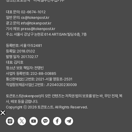
대표 문의: 02-6674-1012
일반 문의:
cs@tokenpost.kr
광고 문의:
info@tokenpost.kr
기사 제보:
press@tokenpost.kr
주소: 서울시 강남구 논현로 614 ARTISAN 빌딩 6층, 7층
등록번호: 서울 아 52481
등록일: 2018.01.02
발행 일자: 2017.02.17
대표: 김지호
청소년 보호 책임자: 전영빈
사업자 등록번호: 232-88-00885
통신판매업신고번호: 2021-서울 영등포-2531
직업정보제공사업신고번호 : J1204020230009
토큰포스트(tokenpost)의 모든 컨텐츠는 저작권 법의 보호를 받는 바, 무단 전재, 복
사, 배포 등을 금합니다.
Copyright ⓒ 2026 토큰포스트. All Rights Reserved.