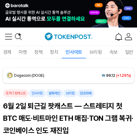
XRP (XRP)
₩
1,459
(-0.01%)
Solana (SOL)
₩
105,374
(+1.66%)
TRON (TRX)
₩
461.2
(+0.26%)
경제
마켓
정책
정치
인사이트
브리핑
속보
일반
Hyperliquid (HYPE)
₩
76,977
(-3.04%)
Dogecoin (DOGE)
₩
99.12
(+1.29%)
Bitcoin (BTC)
₩
91,469,006
(+0.08%)
토픽
|
팟캐스트
인사이트
블록체인
브리핑
암호화폐
6월 2일 퇴근길 팟캐스트 — 스트레티지 첫
BTC 매도·비트마인 ETH 매집·TON 그램 복귀·
코인베이스 인도 재진입