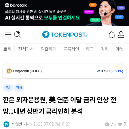
XRP (XRP)
₩
1,483
(-1.75%)
Solana (SOL)
₩
104,121
(-0.99%)
TRON (TRX)
₩
465.3
(-0.30%)
토픽
전체기사
암호화폐
블록체인
테크
경제
마켓
Hyperliquid (HYPE)
₩
78,956
(-2.72%)
Dogecoin (DOGE)
₩
97.93
(-1.21%)
Bitcoin (BTC)
₩
91,851,085
(+0.77%)
국제
경제
한은 외자운용원, 美 연준 이달 금리 인상 전
망...내년 상반기 금리인하 분석
박원빈 기자
2023.07.02 (일) 11:20
5
75