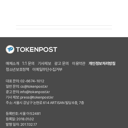
매체소개
1:1 문의
기사제보
광고 문의
이용약관
개인정보처리방침
청소년보호정책
이메일무단수집거부
대표 문의: 02-6674-1012
일반 문의:
cs@tokenpost.kr
광고 문의:
info@tokenpost.kr
기사 제보:
press@tokenpost.kr
주소: 서울시 강남구 논현로 614 ARTISAN 빌딩 6층, 7층
등록번호: 서울 아 52481
등록일: 2018.01.02
발행 일자: 2017.02.17