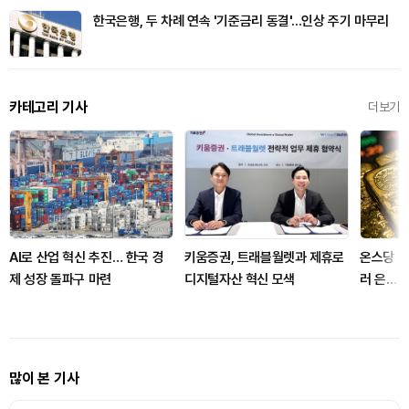
한국은행, 두 차례 연속 '기준금리 동결'...인상 주기 마무리
카테고리 기사
더보기
AI로 산업 혁신 추진… 한국 경
키움증권, 트래블월렛과 제휴로
온스당 4,
제 성장 돌파구 마련
디지털자산 혁신 모색
러 은… 
꺼번에 
많이 본 기사