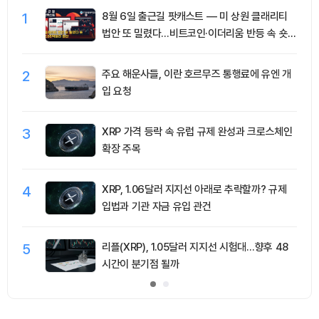
1
8월 6일 출근길 팟캐스트 — 미 상원 클래리티
법안 또 밀렸다…비트코인·이더리움 반등 속 숏
청산 2.35억달러
2
주요 해운사들, 이란 호르무즈 통행료에 유엔 개
입 요청
3
XRP 가격 등락 속 유럽 규제 완성과 크로스체인
확장 주목
4
XRP, 1.06달러 지지선 아래로 추락할까? 규제
입법과 기관 자금 유입 관건
5
리플(XRP), 1.05달러 지지선 시험대…향후 48
시간이 분기점 될까