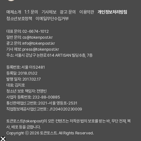
매체소개
1:1 문의
기사제보
광고 문의
이용약관
개인정보처리방침
청소년보호정책
이메일무단수집거부
대표 문의: 02-6674-1012
일반 문의:
cs@tokenpost.kr
광고 문의:
info@tokenpost.kr
기사 제보:
press@tokenpost.kr
주소: 서울시 강남구 논현로 614 ARTISAN 빌딩 6층, 7층
등록번호: 서울 아 52481
등록일: 2018.01.02
발행 일자: 2017.02.17
대표: 김지호
청소년 보호 책임자: 전영빈
사업자 등록번호: 232-88-00885
통신판매업신고번호: 2021-서울 영등포-2531
직업정보제공사업신고번호 : J1204020230009
토큰포스트(tokenpost)의 모든 컨텐츠는 저작권 법의 보호를 받는 바, 무단 전재, 복
사, 배포 등을 금합니다.
Copyright ⓒ 2026 토큰포스트. All Rights Reserved.