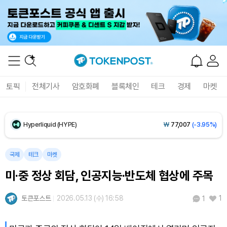
XRP (XRP)
₩
1,447
(-2.47%)
Solana (SOL)
₩
104,454
(+0.25%)
TRON (TRX)
₩
466.3
(+0.18%)
토픽
전체기사
암호화폐
블록체인
테크
경제
마켓
Hyperliquid (HYPE)
₩
77,007
(-3.95%)
Dogecoin (DOGE)
₩
99.09
(+0.73%)
Bitcoin (BTC)
₩
92,206,721
(+0.18%)
국제
테크
마켓
미·중 정상 회담, 인공지능·반도체 협상에 주목
토큰포스트
2026.05.13 (수) 16:58
1
1