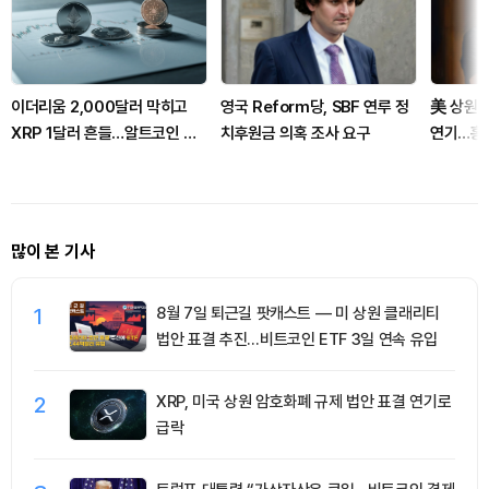
이더리움 2,000달러 막히고
영국 Reform당, SBF 연루 정
美 상원, 
XRP 1달러 흔들…알트코인 선
치후원금 의혹 조사 요구
연기…홍
별 장세 강화
주목
많이 본 기사
1
8월 7일 퇴근길 팟캐스트 — 미 상원 클래리티
법안 표결 추진…비트코인 ETF 3일 연속 유입
2
XRP, 미국 상원 암호화폐 규제 법안 표결 연기로
급락