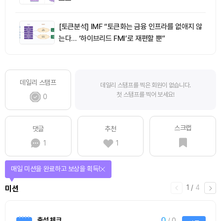
[토큰분석] IMF “토큰화는 금융 인프라를 없애지 않
는다… ‘하이브리드 FMI’로 재편할 뿐”
데일리 스탬프
데일리 스탬프를 찍은 회원이 없습니다.
첫 스탬프를 찍어 보세요!
0
스크랩
댓글
추천
1
1
매일 미션을 완료하고 보상을 획득!
1
/
4
미션
0
출석 체크
/ 0