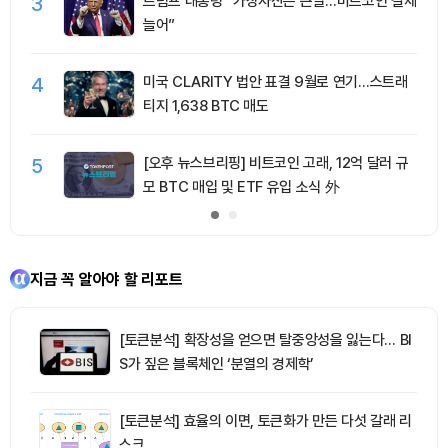
3
트럼프 대통령 “가상자산은 큰일…비트코인 결제
늘어”
4
미국 CLARITY 법안 표결 9월로 연기…스트래
티지 1,638 BTC 매도
5
[오후 뉴스브리핑] 비트코인 고래, 12억 달러 규
모 BTC 매입 및 ETF 유입 소식 外
지금 꼭 알아야 할 리포트
[토큰분석] 확장성을 얻으면 탈중앙성을 잃는다… BI
S가 짚은 블록체인 ‘분열의 경제학’
[토큰분석] 효율의 이면, 토큰화가 만든 다섯 갈래 리
스크