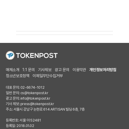
매체소개
1:1 문의
기사제보
광고 문의
이용약관
개인정보처리방침
청소년보호정책
이메일무단수집거부
대표 문의: 02-6674-1012
일반 문의:
cs@tokenpost.kr
광고 문의:
info@tokenpost.kr
기사 제보:
press@tokenpost.kr
주소: 서울시 강남구 논현로 614 ARTISAN 빌딩 6층, 7층
등록번호: 서울 아 52481
등록일: 2018.01.02