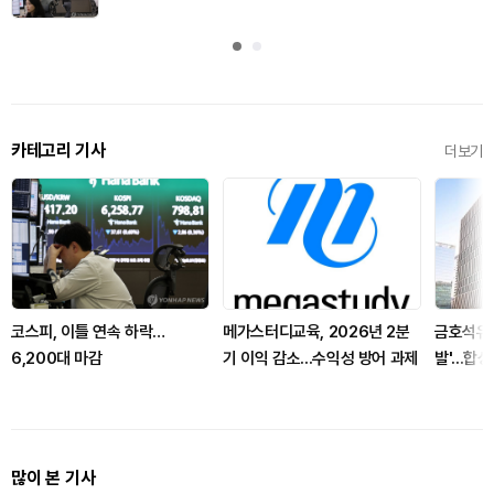
카테고리 기사
더보기
코스피, 이틀 연속 하락…
메가스터디교육, 2026년 2분
금호석유화
6,200대 마감
기 이익 감소...수익성 방어 과제
발'...
많이 본 기사