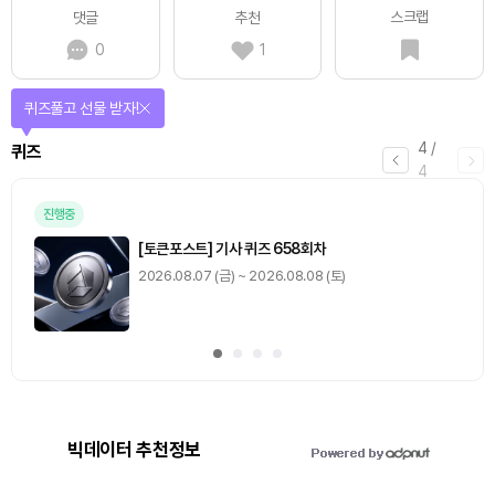
스크랩
댓글
추천
0
1
퀴즈풀고 선물 받자!
4
/
퀴즈
4
진행중
[토큰포스트] 기사 퀴즈 658회차
2026.08.07 (금) ~ 2026.08.08 (토)
빅데이터 추천정보