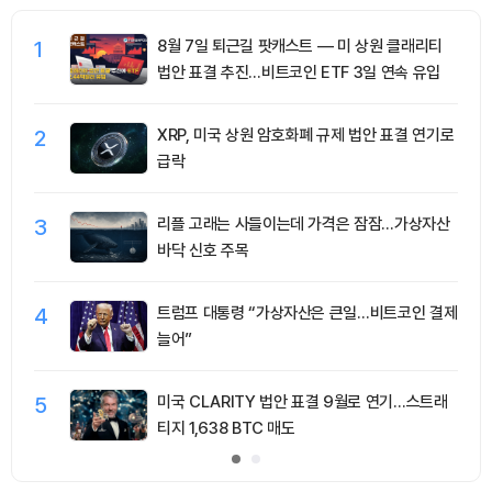
1
8월 7일 퇴근길 팟캐스트 — 미 상원 클래리티
법안 표결 추진…비트코인 ETF 3일 연속 유입
2
XRP, 미국 상원 암호화폐 규제 법안 표결 연기로
급락
3
리플 고래는 사들이는데 가격은 잠잠…가상자산
바닥 신호 주목
4
트럼프 대통령 “가상자산은 큰일…비트코인 결제
늘어”
5
미국 CLARITY 법안 표결 9월로 연기…스트래
티지 1,638 BTC 매도