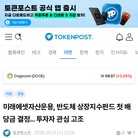
XRP (XRP)
₩
1,449
(-2.80%)
Solana (SOL)
₩
104,482
(-0.08%)
TRON (TRX)
₩
466.4
(+0.17%)
Hyperliquid (HYPE)
₩
77,832
(-2.83%)
폐
블록체인
테크
경제
마켓
정책
정치
인사이트
Dogecoin (DOGE)
₩
98.97
(+0.29%)
Bitcoin (BTC)
₩
92,167,218
(+0.01%)
마켓
경제
미래에셋자산운용, 반도체 상장지수펀드 첫 배
당금 결정... 투자자 관심 고조
토큰포스트
2026.05.13 (수) 12:28
1
0