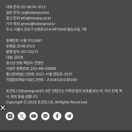
대표 문의: 02-6674-1012
일반 문의:
cs@tokenpost.kr
광고 문의:
info@tokenpost.kr
기사 제보:
press@tokenpost.kr
주소: 서울시 강남구 논현로 614 ARTISAN 빌딩 6층, 7층
등록번호: 서울 아 52481
등록일: 2018.01.02
발행 일자: 2017.02.17
대표: 김지호
청소년 보호 책임자: 전영빈
사업자 등록번호: 232-88-00885
통신판매업신고번호: 2021-서울 영등포-2531
직업정보제공사업신고번호 : J1204020230009
토큰포스트(tokenpost)의 모든 컨텐츠는 저작권 법의 보호를 받는 바, 무단 전재, 복
사, 배포 등을 금합니다.
Copyright ⓒ 2026 토큰포스트. All Rights Reserved.