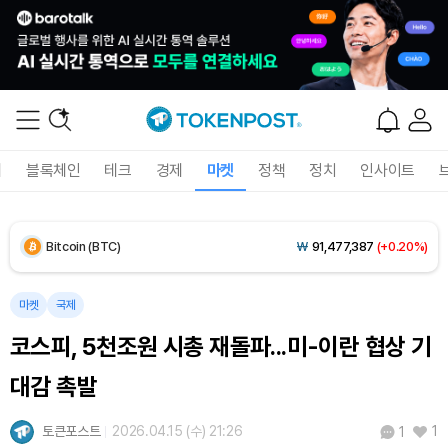
Solana (SOL)
₩
105,618
(+2.09%)
TRON (TRX)
₩
463.0
(+0.66%)
Hyperliquid (HYPE)
₩
77,113
(-3.54%)
폐
블록체인
테크
경제
마켓
정책
정치
인사이트
Dogecoin (DOGE)
₩
99.00
(+1.29%)
Bitcoin (BTC)
₩
91,477,387
(+0.20%)
마켓
국제
코스피, 5천조원 시총 재돌파...미-이란 협상 기
대감 촉발
토큰포스트
2026.04.15 (수) 21:26
1
1