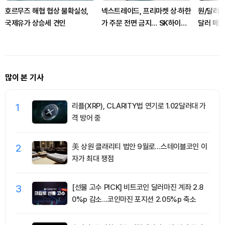
호르무즈 해협 협상 불확실성,
넥스트레이드, 프리마켓 상·하한
원/달러 
국제유가 상승세 견인
가 주문 전면 금지… SK하이닉
달러 매도
스 사고 방지 차원
많이 본 기사
1
리플(XRP), CLARITY법 연기로 1.02달러대 가
격 방어 중
2
美 상원 클래리티 법안 9월로…스테이블코인 이
자가 최대 쟁점
3
[선물 고수 PICK] 비트코인 달러마진 계좌 2.8
0%p 감소...코인마진 포지션 2.05%p 축소