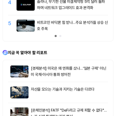
4
솔라나, 무기한 선물 미결제약정 5억 달러 돌파
하며 네트워크 업그레이드 효과 본격화
5
비트코인 바닥론 힘 받나…주요 분석가들 상승 신
호 주목
지금 꼭 알아야 할 리포트
[경제분석] 미국은 왜 엔화를 샀나…‘일본 구제’ 아닌
미 국채·아시아 통화 방어전
자산을 모으는 기술과 지키는 기술은 다르다
[온체인분석] FATF "DeFi라고 규제 피할 수 없다"…