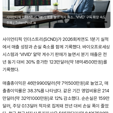
사이언티픽 인더스트리, 1분기 매출 늘고 적자 축소…‘VIVID’ 구독 확장 속도
주목 / TokenPost.ai
사이언티픽 인더스트리(SCND)가 2026회계연도 1분기 실적
에서 매출 성장과 손실 축소를 함께 기록했다. 바이오프로세싱
시스템과 ‘VIVID’ 알약 계수기 판매가 늘면서 분기 매출은 전
년 동기 대비 30% 증가한 123만달러(약 18억4500만원)를
기록했다.
매출총이익은 46만9900달러(약 7억500만원)로 늘었고, 매
출총이익률은 38.3%를 나타냈다. 같은 기간 영업비용은 214
만달러(약 32억1000만원)로 12% 감소했다. 순손실은 159만
달러, 주당 0.13달러 적자로 집계돼 전년 대비 손실 폭이 줄었