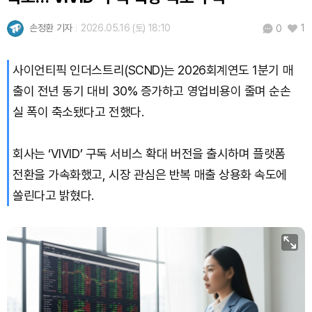
Hyperliquid (HYPE)
₩
79,411
(-1.83%)
손정환 기자
2026.05.16 (토) 18:10
1
0
Dogecoin (DOGE)
₩
99.39
(+0.26%)
사이언티픽 인더스트리(SCND)는 2026회계연도 1분기 매
Bitcoin (BTC)
₩
92,212,835
(+1.11%)
출이 전년 동기 대비 30% 증가하고 영업비용이 줄며 순손
실 폭이 축소됐다고 전했다.
회사는 ‘VIVID’ 구독 서비스 확대 버전을 출시하며 플랫폼
전환을 가속화했고, 시장 관심은 반복 매출 상용화 속도에
쏠린다고 밝혔다.