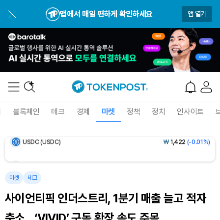
Dogecoin (DOGE)
₩
99.39
(+0.26%)
앱에서 매일 편하게 확인하세요
앱 열기
Bitcoin (BTC)
₩
92,212,835
(+1.11%)
Ethereum (ETH)
₩
2,720,426
(+2.51%)
Tether USDt (USDT)
₩
1,421
(-0.02%)
BNB (BNB)
₩
846,279
(-0.82%)
폐
블록체인
테크
경제
마켓
정책
정치
인사이트
USDC (USDC)
₩
1,422
(-0.01%)
XRP (XRP)
₩
1,494
(-1.49%)
Solana (SOL)
₩
105,251
(+0.21%)
마켓
테크
사이언티픽 인더스트리, 1분기 매출 늘고 적자
TRON (TRX)
₩
465.0
(+0.03%)
축소…‘VIVID’ 구독 확장 속도 주목