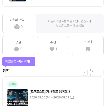
데일리 스탬프
데일리 스탬프를 찍은 회원이 없습니다.
첫 스탬프를 찍어 보세요!
0
스크랩
댓글
추천
0
1
퀴즈풀고 선물 받자!
4
/
퀴즈
4
진행중
[토큰포스트] 기사 퀴즈 657회차
2026.08.06 (목) ~ 2026.08.07 (금)