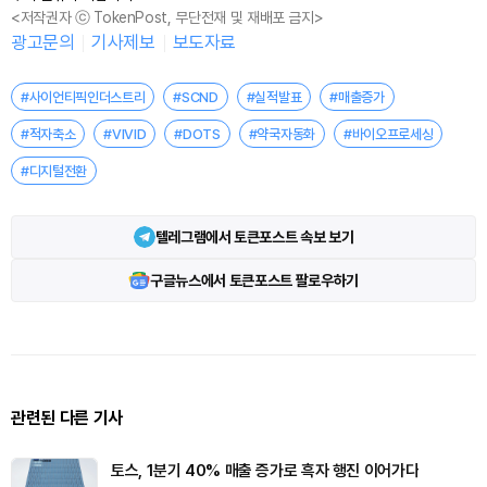
<저작권자 ⓒ TokenPost, 무단전재 및 재배포 금지>
광고문의
기사제보
보도자료
#사이언티픽인더스트리
#SCND
#실적발표
#매출증가
#적자축소
#VIVID
#DOTS
#약국자동화
#바이오프로세싱
#디지털전환
텔레그램에서 토큰포스트 속보 보기
구글뉴스에서 토큰포스트 팔로우하기
관련된 다른 기사
토스, 1분기 40% 매출 증가로 흑자 행진 이어가다