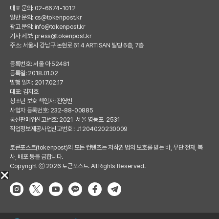
대표 문의: 02-6674-1012
일반 문의:
cs@tokenpost.kr
광고 문의:
info@tokenpost.kr
기사 제보:
press@tokenpost.kr
주소: 서울시 강남구 논현로 614 ARTISAN 빌딩 6층, 7층
등록번호: 서울 아 52481
등록일: 2018.01.02
발행 일자: 2017.02.17
대표: 김지호
청소년 보호 책임자: 전영빈
사업자 등록번호: 232-88-00885
통신판매업신고번호: 2021-서울 영등포-2531
직업정보제공사업신고번호 : J1204020230009
토큰포스트(tokenpost)의 모든 컨텐츠는 저작권 법의 보호를 받는 바, 무단 전재, 복
사, 배포 등을 금합니다.
Copyright ⓒ 2026 토큰포스트. All Rights Reserved.