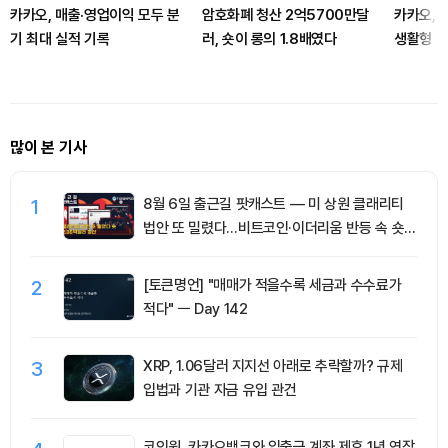
카카오, 매출·영업이익 모두 분
암호화폐 청산 2억5700만달
카카오, 
기 최대 실적 기록
러, 숏이 롱의 1.8배였다
생활형 서
많이 본 기사
1
8월 6일 출근길 팟캐스트 — 미 상원 클래리티
법안 또 밀렸다…비트코인·이더리움 반등 속 숏
청산 2.35억달러
2
[토큰명언] "매매가 적을수록 세금과 수수료가
적다" ㅡ Day 142
3
XRP, 1.06달러 지지선 아래로 추락할까? 규제
입법과 기관 자금 유입 관건
코인원, 카카오뱅크와 입출금 계좌 제휴 1년 연장