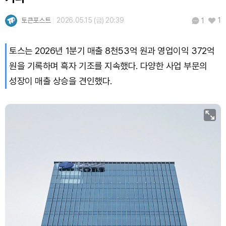
TRON (TRX)
₩
463.6
(-0.18%)
토큰포스트
2026.05.15 (금) 20:39
1
1
Hyperliquid (HYPE)
₩
79,905
(-1.23%)
토스는 2026년 1분기 매출 8천53억 원과 영업이익 372억
Dogecoin (DOGE)
₩
99.24
(-0.10%)
원을 기록하며 흑자 기조를 지속했다. 다양한 사업 부문의
Bitcoin (BTC)
₩
92,032,331
(+0.69%)
성장이 매출 상승을 견인했다.