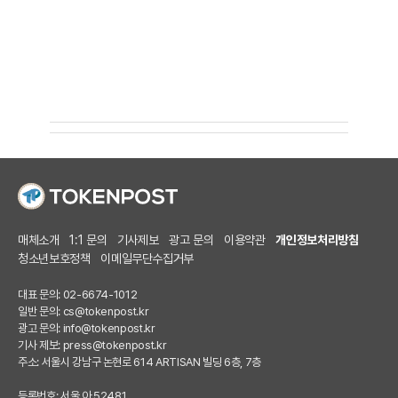
매체소개
1:1 문의
기사제보
광고 문의
이용약관
개인정보처리방침
청소년보호정책
이메일무단수집거부
대표 문의: 02-6674-1012
일반 문의:
cs@tokenpost.kr
광고 문의:
info@tokenpost.kr
기사 제보:
press@tokenpost.kr
주소: 서울시 강남구 논현로 614 ARTISAN 빌딩 6층, 7층
등록번호: 서울 아 52481