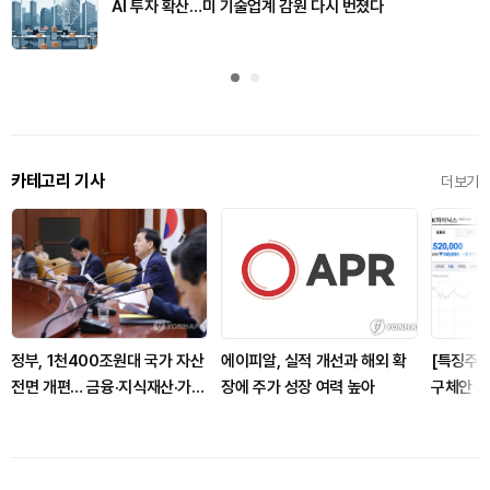
AI 투자 확산…미 기술업계 감원 다시 번졌다
카테고리 기사
더보기
정부, 1천400조원대 국가 자산
에이피알, 실적 개선과 해외 확
[특징주]
전면 개편… 금융·지식재산·가상
장에 주가 성장 여력 높아
구체안 지
자산 포함
설에 8%