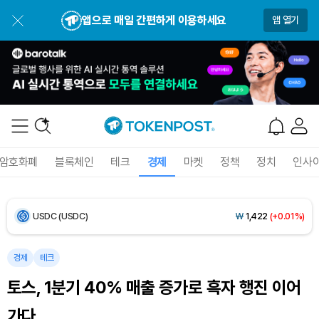
앱으로 매일 간편하게 이용하세요
앱 열기
Dogecoin (DOGE)
₩
99.24
(-0.10%)
Bitcoin (BTC)
₩
92,032,331
(+0.69%)
Ethereum (ETH)
₩
2,714,033
(+2.02%)
Tether USDt (USDT)
₩
1,421
(-0.01%)
암호화폐
블록체인
테크
경제
마켓
정책
정치
인사
BNB (BNB)
₩
846,498
(-0.93%)
USDC (USDC)
₩
1,422
(+0.01%)
XRP (XRP)
₩
1,492
(-1.80%)
경제
테크
토스, 1분기 40% 매출 증가로 흑자 행진 이어
Solana (SOL)
₩
105,143
(-0.19%)
가다