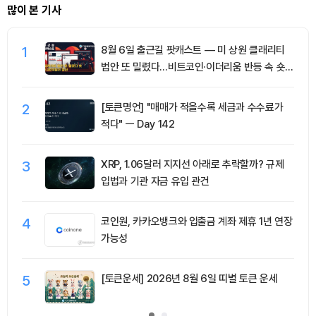
많이 본 기사
1
8월 6일 출근길 팟캐스트 — 미 상원 클래리티
법안 또 밀렸다…비트코인·이더리움 반등 속 숏
청산 2.35억달러
2
[토큰명언] "매매가 적을수록 세금과 수수료가
적다" ㅡ Day 142
3
XRP, 1.06달러 지지선 아래로 추락할까? 규제
입법과 기관 자금 유입 관건
4
코인원, 카카오뱅크와 입출금 계좌 제휴 1년 연장
가능성
5
[토큰운세] 2026년 8월 6일 띠별 토큰 운세