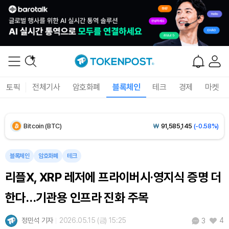
토픽
전체기사
암호화폐
블록체인
테크
경제
마켓
Bitcoin (BTC)
₩
91,585,145
(-0.58%)
Ethereum (ETH)
₩
2,710,125
(-0.41%)
블록체인
암호화폐
테크
리플X, XRP 레저에 프라이버시·영지식 증명 더
Tether USDt (USDT)
₩
1,424
(+0.01%)
한다…기관용 인프라 진화 주목
BNB (BNB)
₩
843,712
(-0.67%)
정민석 기자
2026.05.15 (금) 15:25
4
3
USDC (USDC)
₩
1,425
(-0.02%)