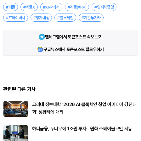
#리플
#리플X
#XRP레저
#리플(XRP)
#영지식증명
#프라이버시
#양자내성
#블록체인
#기관투자자
텔레그램에서 토큰포스트 속보 보기
구글뉴스에서 토큰포스트 팔로우하기
관련된 다른 기사
고려대 정보대학 ‘2026 AI·블록체인 창업 아이디어 경진대
회’ 성황리에 개최
하나금융, 두나무에 1조원 투자…원화 스테이블코인 시동