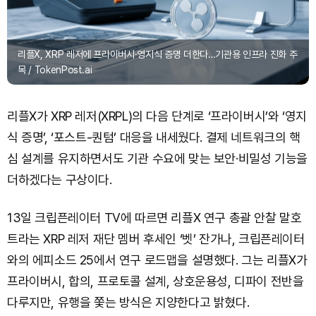
리플X, XRP 레저에 프라이버시·영지식 증명 더한다…기관용 인프라 진화 주
목 / TokenPost.ai
리플X가 XRP 레저(XRPL)의 다음 단계로 ‘프라이버시’와 ‘영지
식 증명’, ‘포스트-퀀텀’ 대응을 내세웠다. 결제 네트워크의 핵
심 설계를 유지하면서도 기관 수요에 맞는 보안·비밀성 기능을
더하겠다는 구상이다.
13일 크립픈레이터 TV에 따르면 리플X 연구 총괄 안찰 말호
트라는 XRP 레저 재단 멤버 후세인 ‘벳’ 잔가나, 크립픈레이터
와의 에피소드 25에서 연구 로드맵을 설명했다. 그는 리플X가
프라이버시, 합의, 프로토콜 설계, 상호운용성, 디파이 전반을
다루지만, 유행을 쫓는 방식은 지양한다고 밝혔다.