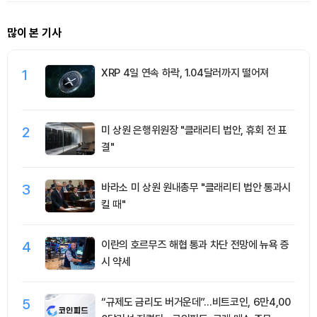
많이 본 기사
1
XRP 4일 연속 하락, 1.04달러까지 떨어져
2
미 상원 은행위원장 "클래리티 법안, 휴회 전 표
결"
3
바라소 미 상원 원내총무 "클래리티 법안 통과시
킬 때"
4
이란의 호르무즈 해협 통과 차단 전망에 뉴욕 증
시 약세
5
“규제도 금리도 버거운데”…비트코인, 6만4,00