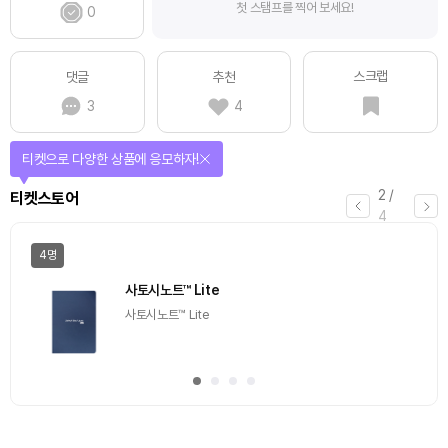
첫 스탬프를 찍어 보세요!
0
스크랩
댓글
추천
3
4
티켓으로 다양한 상품에 응모하자!
2
/
티켓스토어
4
4명
사토시노트™ Lite
사토시노트™ Lite