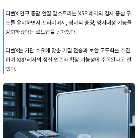
리플X 연구 총괄 안찰 말호트라는 XRP 레저의 결제 중심 구
XRP (XRP)
₩
1,474
(-2.60%)
조를 유지하면서 프라이버시, 영지식 증명, 양자내성 기능을
Solana (SOL)
₩
103,471
(-2.00%)
강화하겠다는 로드맵을 공개했다.
TRON (TRX)
₩
465.6
(-0.10%)
리플X는 기관 수요에 맞춘 기밀 전송과 보안 고도화를 추진
하며 XRP 레저의 정산 인프라 확장 가능성이 주목된다고 전
Hyperliquid (HYPE)
₩
79,479
(-2.12%)
했다.
Dogecoin (DOGE)
₩
98.44
(-1.38%)