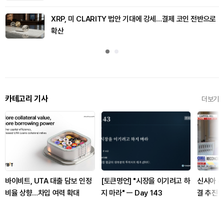
XRP, 미 CLARITY 법안 기대에 강세…결제 코인 전반으로
확산
카테고리 기사
더보기
바이비트, UTA 대출 담보 인정
[토큰명언] "시장을 이기려고 하
신시아 루
비율 상향…차입 여력 확대
지 마라" ㅡ Day 143
결 추진…
길 것"