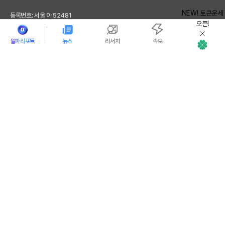
NEW! 토큰운세
등록번호: 서울 아 52481
오픈!
등록일: 2018.01.02
발행 일자: 2017.02.17
알파리포트
뉴스
리서치
속보
대표: 김지호
청소년 보호 책임자: 전영빈
토큰운세
사업자 등록번호: 232-88-00885
통신판매업신고번호: 2021-서울 영등포-2531
직업정보제공사업신고번호 : J1204020230009
토큰포스트(tokenpost)의 모든 컨텐츠는 저작권 법의 보호를 받는 바, 무단 전재, 복
사, 배포 등을 금합니다.
Copyright ⓒ 2026 토큰포스트. All Rights Reserved.