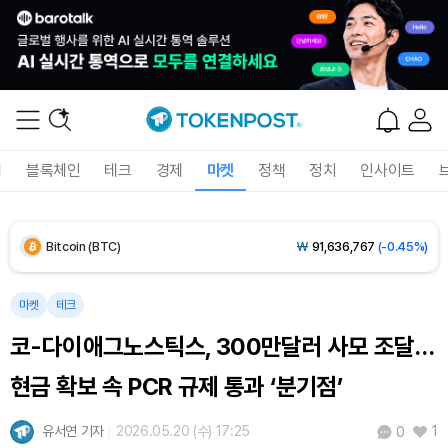
폐
블록체인
테크
경제
마켓
정책
정치
인사이트
Bitcoin (BTC)
₩
91,636,767
(-0.45%)
Ethereum (ETH)
₩
2,711,628
(-0.26%)
마켓
테크
코-다이애그노스틱스, 300만달러 사모 조달…
Tether USDt (USDT)
₩
1,421
(0.00%)
현금 확보 속 PCR 규제 통과 ‘분기점’
BNB (BNB)
₩
841,453
(-0.78%)
유서연 기자
2026.05.20 (수) 17:25
1
0
USDC (USDC)
₩
1,422
(+0.01%)