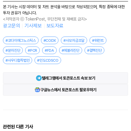
본 기사는 시장 데이터 및 차트 분석을 바탕으로 작성되었으며, 특정 종목에 대한
투자 권유가 아닙니다.
<저작권자 ⓒ TokenPost, 무단전재 및 재배포 금지>
광고문의
기사제보
보도자료
#코다이애그노스틱스
#CODX
#사모자금조달
#워런트
#분자진단
#PCR
#FDA
#에볼라진단
#결핵진단
#사우디합작법인
#인도CDSCO
텔레그램에서 토큰포스트 속보 보기
구글뉴스에서 토큰포스트 팔로우하기
관련된 다른 기사