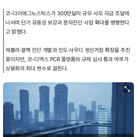
코-다이애그노스틱스가 300만달러 규모 사모 자금 조달에
XRP (XRP)
₩
1,470
(-3.21%)
나서며 단기 유동성 보강과 분자진단 사업 확대를 병행한다
Solana (SOL)
₩
103,674
(-1.83%)
고 밝혔다.
TRON (TRX)
₩
464.7
(-0.29%)
에볼라·결핵 진단 개발과 인도·사우디 생산거점 확장을 추진
중이지만, 코-디엑스 PCR 플랫폼의 규제 심사 통과 여부가
Hyperliquid (HYPE)
₩
79,471
(-1.73%)
상용화의 최대 변수로 꼽힌다.
Dogecoin (DOGE)
₩
98.12
(-1.75%)