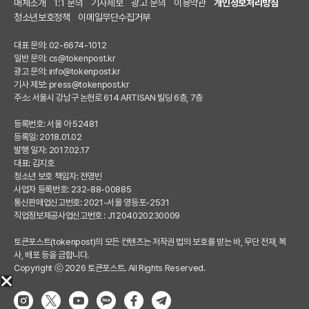
매체소개
1:1 문의
기사제보
광고 문의
이용약관
개인정보처리방침
청소년보호정책
이메일무단수집거부
대표 문의: 02-6674-1012
일반 문의:
cs@tokenpost.kr
광고 문의:
info@tokenpost.kr
기사 제보:
press@tokenpost.kr
주소: 서울시 강남구 논현로 614 ARTISAN 빌딩 6층, 7층
등록번호: 서울 아 52481
등록일: 2018.01.02
발행 일자: 2017.02.17
대표: 김지호
청소년 보호 책임자: 전영빈
사업자 등록번호: 232-88-00885
통신판매업신고번호: 2021-서울 영등포-2531
직업정보제공사업신고번호 : J1204020230009
토큰포스트(tokenpost)의 모든 컨텐츠는 저작권 법의 보호를 받는 바, 무단 전재, 복
사, 배포 등을 금합니다.
Copyright ⓒ 2026 토큰포스트. All Rights Reserved.