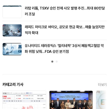
라탐 리튬, TSXV 승인 전제 사모 발행 추진…최대 80만달
러 조달
래피드 마이크로 바이오, 공모로 현금 확보…매출 늘었지만
적자 확대
유나이티드 테라퓨틱스 ‘랄리네팍’ 3상서 폐동맥고혈압 악
화 위험 낮춰…FDA 승인 분기점
카테고리 기사
더보기