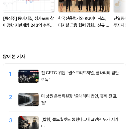
[특징주] 동아지질, 싱가포르 창
한국신용평가와 KG이니시스,
단일종목 
이공항 지반개량 243억 수주에
디지털 금융 협력 강화…신규 사
투자자들 
강세
업 모델 구축
돌려
많이 본 기사
1
전 CFTC 위원 “월스트리트저널, 클래리티 법안
오독”
2
미 상원 은행위원장 "클래리티 법안, 휴회 전 표
결"
3
[칼럼] 콜드월렛도 뚫렸다…내 코인은 누가 지키
나