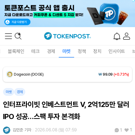
XRP (XRP)
₩
1,447
(-2.47%)
Solana (SOL)
₩
104,454
(+0.25%)
TRON (TRX)
₩
466.3
(+0.18%)
폐
블록체인
테크
경제
마켓
정책
정치
인사이트
Hyperliquid (HYPE)
₩
77,007
(-3.95%)
Dogecoin (DOGE)
₩
99.09
(+0.73%)
Bitcoin (BTC)
₩
92,206,721
(+0.18%)
마켓
경제
인터프라이빗 인베스트먼트 V, 2억125만 달러
IPO 성공…스팩 투자 본격화
김민준 기자
2026.06.08 (월) 07:59
1
1