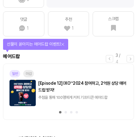
스크랩
댓글
추천
1
1
퀴즈풀고 선물 받자!
4
/
퀴즈
4
진행중
[토큰포스트] 기사 퀴즈 658회차
2026.08.07 (금) ~ 2026.08.08 (토)