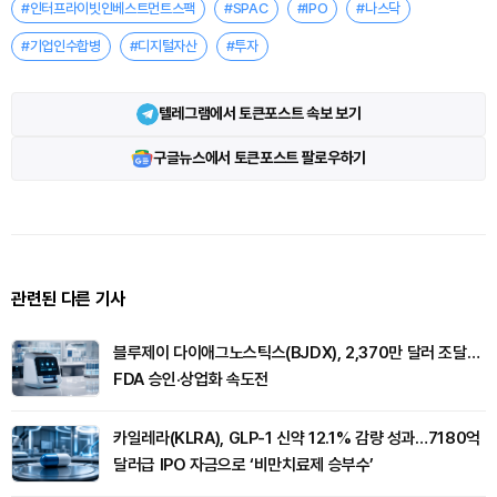
#인터프라이빗인베스트먼트스팩
#SPAC
#IPO
#나스닥
#기업인수합병
#디지털자산
#투자
텔레그램에서 토큰포스트 속보 보기
구글뉴스에서 토큰포스트 팔로우하기
관련된 다른 기사
블루제이 다이애그노스틱스(BJDX), 2,370만 달러 조달…
FDA 승인·상업화 속도전
카일레라(KLRA), GLP-1 신약 12.1% 감량 성과…7180억
달러급 IPO 자금으로 ‘비만치료제 승부수’