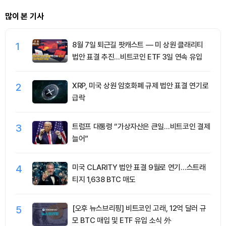
많이 본 기사
1
8월 7일 퇴근길 팟캐스트 — 미 상원 클래리티
법안 표결 추진…비트코인 ETF 3일 연속 유입
2
XRP, 미국 상원 암호화폐 규제 법안 표결 연기로
급락
3
트럼프 대통령 “가상자산은 큰일…비트코인 결제
늘어”
4
미국 CLARITY 법안 표결 9월로 연기…스트래
티지 1,638 BTC 매도
5
[오후 뉴스브리핑] 비트코인 고래, 12억 달러 규
모 BTC 매입 및 ETF 유입 소식 外