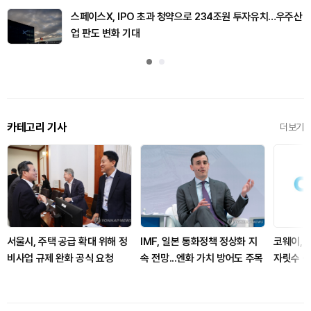
스페이스X, IPO 초과 청약으로 234조원 투자유치…우주산
업 판도 변화 기대
카테고리 기사
더보기
서울시, 주택 공급 확대 위해 정
IMF, 일본 통화정책 정상화 지
코웨이, 
비사업 규제 완화 공식 요청
속 전망...엔화 가치 방어도 주목
자릿수 성
기대 못 