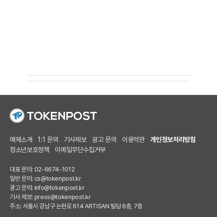
매체소개
1:1 문의
기사제보
광고 문의
이용약관
개인정보처리방침
청소년보호정책
이메일무단수집거부
대표 문의: 02-6674-1012
일반 문의:
cs@tokenpost.kr
광고 문의:
info@tokenpost.kr
기사 제보:
press@tokenpost.kr
주소: 서울시 강남구 논현로 614 ARTISAN 빌딩 6층, 7층