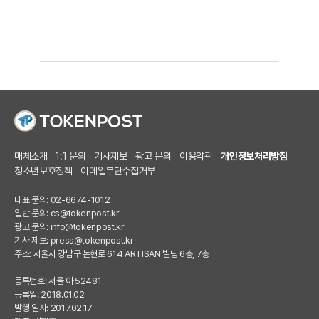
매체소개
1:1 문의
기사제보
광고 문의
이용약관
개인정보처리방침
청소년보호정책
이메일무단수집거부
대표 문의: 02-6674-1012
일반 문의:
cs@tokenpost.kr
광고 문의:
info@tokenpost.kr
기사 제보:
press@tokenpost.kr
주소: 서울시 강남구 논현로 614 ARTISAN 빌딩 6층, 7층
등록번호: 서울 아 52481
등록일: 2018.01.02
발행 일자: 2017.02.17