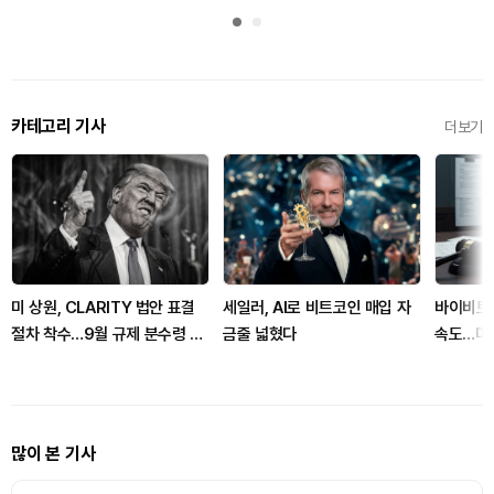
카테고리 기사
더보기
미 상원, CLARITY 법안 표결
세일러, AI로 비트코인 매입 자
바이비트,
절차 착수…9월 규제 분수령 될
금줄 넓혔다
속도…미 
까
용
많이 본 기사