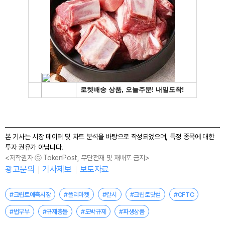
본 기사는 시장 데이터 및 차트 분석을 바탕으로 작성되었으며, 특정 종목에 대한
투자 권유가 아닙니다.
<저작권자 ⓒ TokenPost, 무단전재 및 재배포 금지>
광고문의
기사제보
보도자료
#크립토예측시장
#폴리마켓
#칼시
#크립토닷컴
#CFTC
#법무부
#규제충돌
#도박규제
#파생상품