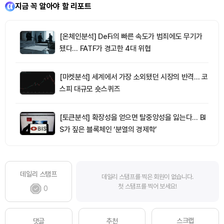
지금 꼭 알아야 할 리포트
[온체인분석] DeFi의 빠른 속도가 범죄에도 무기가
됐다… FATF가 경고한 4대 위협
[마켓분석] 세계에서 가장 소외됐던 시장의 반격… 코
스피 대규모 숏스퀴즈
[토큰분석] 확장성을 얻으면 탈중앙성을 잃는다… BI
S가 짚은 블록체인 ‘분열의 경제학’
데일리 스탬프
데일리 스탬프를 찍은 회원이 없습니다.
첫 스탬프를 찍어 보세요!
0
스크랩
댓글
추천