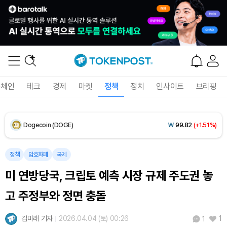
Solana (SOL)
₩
106,971
(+2.95%)
TRON (TRX)
₩
462.6
(+0.47%)
Hyperliquid (HYPE)
₩
77,208
(+0.63%)
록체인
테크
경제
마켓
정책
정치
인사이트
브리핑
Dogecoin (DOGE)
₩
99.82
(+1.51%)
Bitcoin (BTC)
₩
91,488,887
(+0.06%)
정책
암호화폐
국제
미 연방당국, 크립토 예측 시장 규제 주도권 놓
고 주정부와 정면 충돌
김미래 기자
2026.04.04 (토) 00:26
1
1