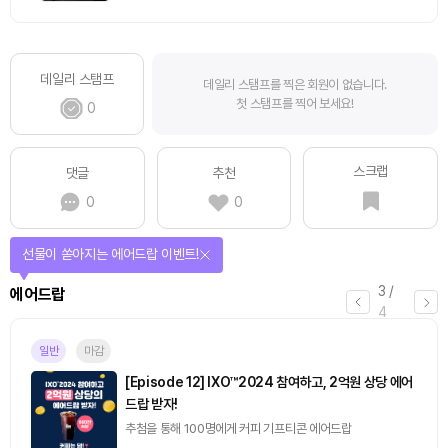
데일리 스탬프
데일리 스탬프를 찍은 회원이 없습니다.
첫 스탬프를 찍어 보세요!
0
스크랩
댓글
추천
0
0
선물이 쏟아지는 에어드랍 이벤트!
3
/
에어드랍
4
일반
마감
[Episode 12] IXO™2024 참여하고, 2억원 상당 에어
드랍 받자!
추첨을 통해 100명에게 커피 기프티콘 에어드랍