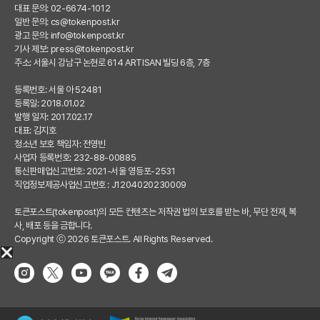
대표 문의: 02-6674-1012
일반 문의:
cs@tokenpost.kr
광고 문의:
info@tokenpost.kr
기사 제보:
press@tokenpost.kr
주소: 서울시 강남구 논현로 614 ARTISAN 빌딩 6층, 7층
등록번호: 서울 아 52481
등록일: 2018.01.02
발행 일자: 2017.02.17
대표: 김지호
청소년 보호 책임자: 전영빈
사업자 등록번호: 232-88-00885
통신판매업신고번호: 2021-서울 영등포-2531
직업정보제공사업신고번호 : J1204020230009
토큰포스트(tokenpost)의 모든 컨텐츠는 저작권 법의 보호를 받는 바, 무단 전재, 복
사, 배포 등을 금합니다.
Copyright ⓒ 2026 토큰포스트. All Rights Reserved.