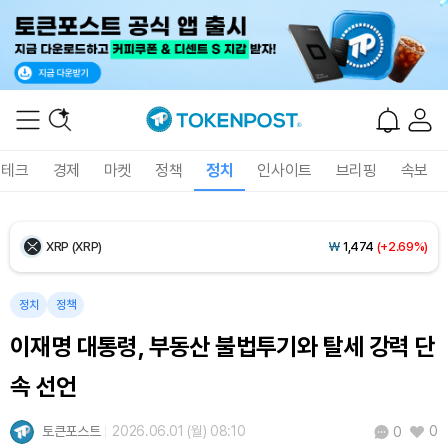
Ethereum (ETH)
₩
2,704,704
(+0.58%)
Tether USDt (USDT)
₩
1,407
(+0.01%)
BNB (BNB)
₩
851,806
(+2.11%)
테크
경제
마켓
정책
정치
인사이트
브리핑
속보
USDC (USDC)
₩
1,408
(0.00%)
XRP (XRP)
₩
1,474
(+2.69%)
Solana (SOL)
₩
107,414
(+3.60%)
정치
정책
이재명 대통령, 부동산 불법투기와 탈세 강력 단
TRON (TRX)
₩
462.8
(+0.45%)
속 선언
Hyperliquid (HYPE)
₩
77,336
(-0.54%)
토큰포스트
2026.06.01 (월) 08:10
0
0
Dogecoin (DOGE)
₩
100.1
(+1.95%)