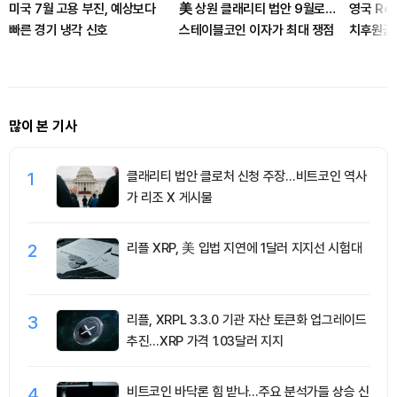
미국 7월 고용 부진, 예상보다
美 상원 클래리티 법안 9월로…
영국 Ref
빠른 경기 냉각 신호
스테이블코인 이자가 최대 쟁점
치후원금 
많이 본 기사
1
클래리티 법안 클로처 신청 주장…비트코인 역사
가 리조 X 게시물
2
리플 XRP, 美 입법 지연에 1달러 지지선 시험대
3
리플, XRPL 3.3.0 기관 자산 토큰화 업그레이드
추진…XRP 가격 1.03달러 지지
4
비트코인 바닥론 힘 받나…주요 분석가들 상승 신