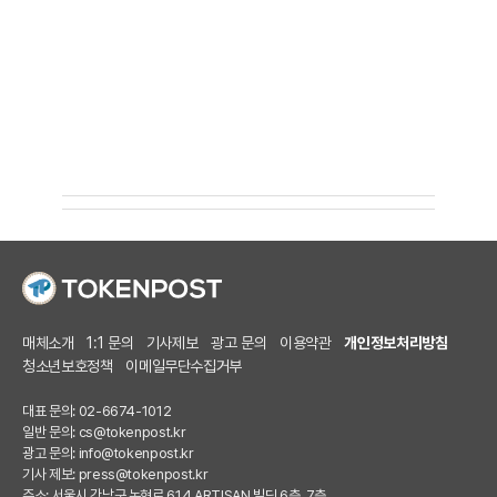
매체소개
1:1 문의
기사제보
광고 문의
이용약관
개인정보처리방침
청소년보호정책
이메일무단수집거부
대표 문의: 02-6674-1012
일반 문의:
cs@tokenpost.kr
광고 문의:
info@tokenpost.kr
기사 제보:
press@tokenpost.kr
주소: 서울시 강남구 논현로 614 ARTISAN 빌딩 6층, 7층