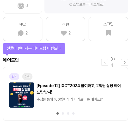
첫 스탬프를 찍어 보세요!
0
스크랩
댓글
추천
2
2
선물이 쏟아지는 에어드랍 이벤트!
3
/
에어드랍
4
일반
마감
[Episode 12] IXO™2024 참여하고, 2억원 상당 에어
드랍 받자!
추첨을 통해 100명에게 커피 기프티콘 에어드랍