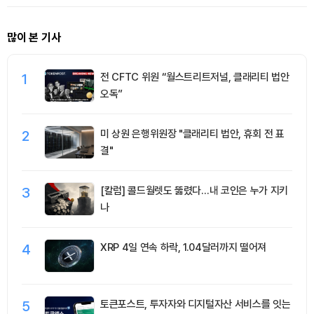
많이 본 기사
1
전 CFTC 위원 “월스트리트저널, 클래리티 법안
오독”
2
미 상원 은행위원장 "클래리티 법안, 휴회 전 표
결"
3
[칼럼] 콜드월렛도 뚫렸다…내 코인은 누가 지키
나
4
XRP 4일 연속 하락, 1.04달러까지 떨어져
5
토큰포스트, 투자자와 디지털자산 서비스를 잇는