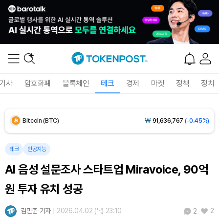
Solana (SOL)
₩
103,674
(-1.83%)
TRON (TRX)
₩
464.7
(-0.29%)
Hyperliquid (HYPE)
₩
79,471
(-1.73%)
기사
암호화폐
블록체인
테크
경제
마켓
정책
정치
Dogecoin (DOGE)
₩
98.12
(-1.75%)
Bitcoin (BTC)
₩
91,636,767
(-0.45%)
테크
인공지능
AI 음성 설문조사 스타트업 Miravoice, 90억
원 투자 유치 성공
김민준 기자
2026.04.02 (목) 23:10
2
2