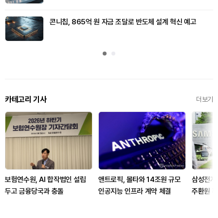
콘니칩, 865억 원 자금 조달로 반도체 설계 혁신 예고
카테고리 기사
더보기
보험연수원, AI 합작법인 설립
앤트로픽, 볼타와 14조원 규모
삼성전자·
두고 금융당국과 충돌
인공지능 인프라 계약 체결
주환원 확
예고