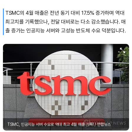
TSMC의 4월 매출은 전년 동기 대비 17.5% 증가하며 역대
Dogecoin (DOGE)
₩
99.72
(+1.58%)
최고치를 기록했으나, 전달 대비로는 다소 감소했습니다. 매
Bitcoin (BTC)
₩
92,970,798
(+1.38%)
출 증가는 인공지능 서버와 고성능 반도체 수요 덕분입니다.
TSMC, 인공지능 서버 수요로 역대 최고 4월 매출 기록! / 연합뉴스