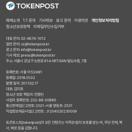
매체소개
1:1 문의
기사제보
광고 문의
이용약관
개인정보처리방침
청소년보호정책
이메일무단수집거부
대표 문의: 02-6674-1012
일반 문의:
cs@tokenpost.kr
광고 문의:
info@tokenpost.kr
기사 제보:
press@tokenpost.kr
주소: 서울시 강남구 논현로 614 ARTISAN 빌딩 6층, 7층
등록번호: 서울 아 52481
등록일: 2018.01.02
발행 일자: 2017.02.17
대표: 김지호
청소년 보호 책임자: 전영빈
사업자 등록번호: 232-88-00885
통신판매업신고번호: 2021-서울 영등포-2531
직업정보제공사업신고번호 : J1204020230009
토큰포스트(tokenpost)의 모든 컨텐츠는 저작권 법의 보호를 받는 바, 무단 전재, 복
사, 배포 등을 금합니다.