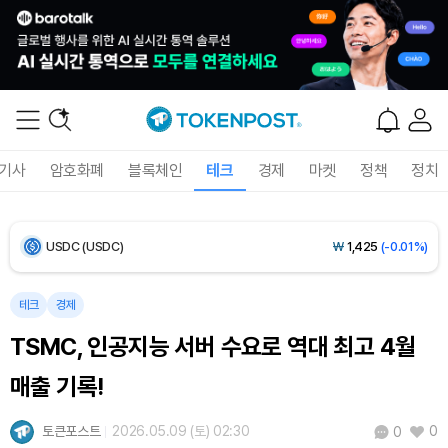
Bitcoin (BTC)
₩
92,970,798
(+1.38%)
Ethereum (ETH)
₩
2,751,898
(+1.77%)
Tether USDt (USDT)
₩
1,424
(+0.03%)
기사
암호화폐
블록체인
테크
경제
마켓
정책
정치
BNB (BNB)
₩
844,232
(-0.01%)
USDC (USDC)
₩
1,425
(-0.01%)
XRP (XRP)
₩
1,478
(-0.82%)
테크
경제
TSMC, 인공지능 서버 수요로 역대 최고 4월
Solana (SOL)
₩
105,284
(+0.97%)
매출 기록!
TRON (TRX)
₩
466.7
(+0.18%)
토큰포스트
2026.05.09 (토) 02:30
0
0
Hyperliquid (HYPE)
₩
80,745
(+3.16%)