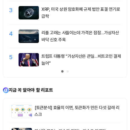
3
XRP, 미국 상원 암호화폐 규제 법안 표결 연기로
급락
4
리플 고래는 사들이는데 가격은 잠잠…가상자산
바닥 신호 주목
5
트럼프 대통령 “가상자산은 큰일…비트코인 결제
늘어”
지금 꼭 알아야 할 리포트
[토큰분석] 효율의 이면, 토큰화가 만든 다섯 갈래 리
스크