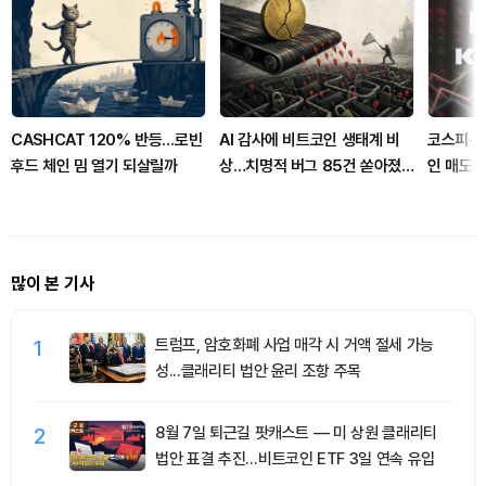
CASHCAT 120% 반등…로빈
AI 감사에 비트코인 생태계 비
코스피·코
후드 체인 밈 열기 되살릴까
상…치명적 버그 85건 쏟아졌
인 매도세
다
많이 본 기사
1
트럼프, 암호화폐 사업 매각 시 거액 절세 가능
성...클래리티 법안 윤리 조항 주목
2
8월 7일 퇴근길 팟캐스트 — 미 상원 클래리티
법안 표결 추진…비트코인 ETF 3일 연속 유입