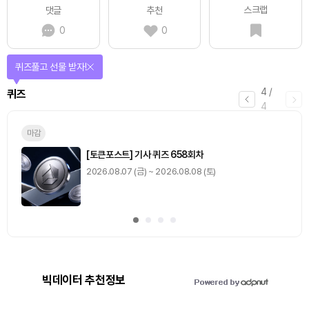
스크랩
댓글
추천
0
0
매일 미션을 완료하고 보상을 획득!
1
/
4
미션
0
출석 체크
/ 0
이동
0
기사 스탬프
/ 0
이동
빅데이터 추천정보