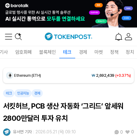
Dogecoin (DOGE)
₩
98.41
(+0.91%)
Bitcoin (BTC)
₩
91,320,518
(+0.67%)
기사
암호화폐
블록체인
테크
경제
마켓
정책
정치
Ethereum (ETH)
₩
2,692,439
(+0.37%)
Tether USDt (USDT)
₩
1,407
(+0.03%)
BNB (BNB)
₩
831,965
(-0.35%)
테크
인공지능
경제
서킷허브, PCB 생산 자동화 ‘그리드’ 앞세워
USDC (USDC)
₩
1,408
(+0.01%)
2800만달러 투자 유치
XRP (XRP)
₩
1,451
(-0.59%)
유서연 기자
2026.05.21 (목) 09:10
0
0