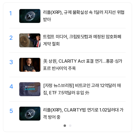
1
리플(XRP), 규제 불확실성 속 1달러 지지선 위협
받아
2
트럼프 미디어, 크립토닷컴과 예정된 암호화폐
계약 철회
3
美 상원, CLARITY Act 표결 연기…홍콩·싱가
포르 반사이익 주목
4
[자정 뉴스브리핑] 비트코인 고래 12억달러 매
집, ETF 7.5억달러 유입 外
5
리플(XRP), CLARITY법 연기로 1.02달러대 가
격 방어 중