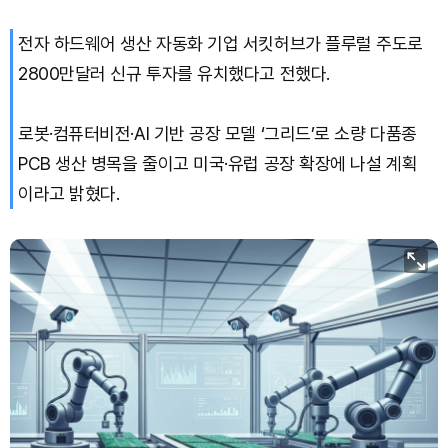
Solana (SOL)
₩
104,061
(+1.60%)
전자 하드웨어 생산 자동화 기업 서킷허브가 플루럴 주도로
TRON (TRX)
₩
461.3
(+0.17%)
2800만달러 신규 투자를 유치했다고 전했다.
Hyperliquid (HYPE)
₩
76,273
(-2.96%)
로봇·컴퓨터비전·AI 기반 공장 모델 ‘그리드’로 소량 다품종
Dogecoin (DOGE)
₩
98.41
(+0.91%)
PCB 생산 병목을 줄이고 미국·유럽 공장 확장에 나설 계획
이라고 밝혔다.
Bitcoin (BTC)
₩
91,320,518
(+0.67%)