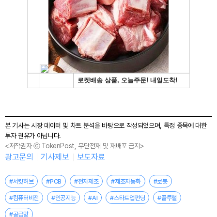
본 기사는 시장 데이터 및 차트 분석을 바탕으로 작성되었으며, 특정 종목에 대한
투자 권유가 아닙니다.
<저작권자 ⓒ TokenPost, 무단전재 및 재배포 금지>
광고문의
기사제보
보도자료
#서킷허브
#PCB
#전자제조
#제조자동화
#로봇
#컴퓨터비전
#인공지능
#AI
#스타트업펀딩
#플루럴
#공급망