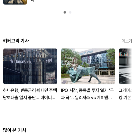
다”
카테고리 기사
더보기
하나은행, 변동금리·비대면 주택
IPO 시장, 종목별 투자 열기 '극
그레이스
담보대출 일시 중단… 마이너스
과 극'... 딜리셔스 vs 케이앤에
킹 기본 
통장 한도 축소
스아이앤씨
전환
많이 본 기사