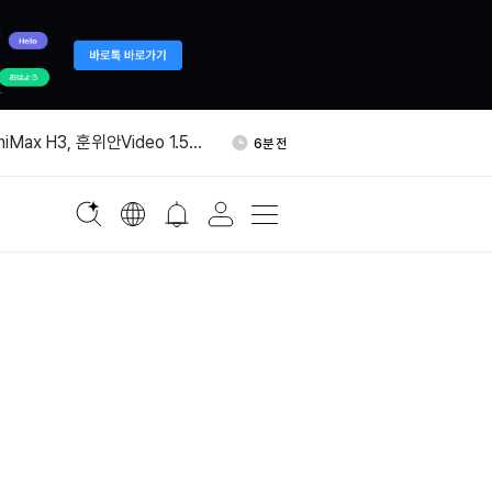
고용 2만3000명 감소…실업률
59분 전
iMax H3, 훈위안Video 1.5
6분 전
오픈소스 비디오 모델”
그널 전화번호 없는 가입 추진
11분 전
스탄·튀르키예, 공동 방위협
19분 전
정
THE 10% 추가 발행 추진 철
43분 전
고용 2만3000명 감소…실업률
59분 전
iMax H3, 훈위안Video 1.5
6분 전
오픈소스 비디오 모델”