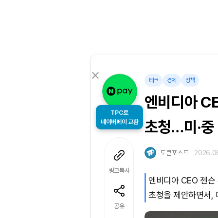
테크
경제
정책
엔비디아 CE
TPC로
네이버페이 교환
초청…미·중
토큰포스트
2026.06
링크복사
엔비디아 CEO 젠슨
초청을 제안하면서, 
공유