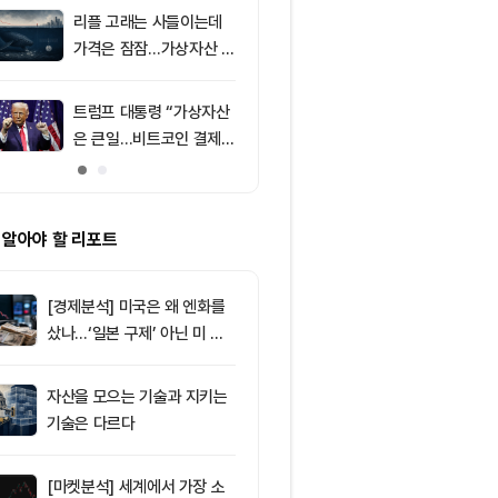
리플 고래는 사들이는데
9
미국 CLARIT
가격은 잠잠…가상자산 바
결 9월로 연
닥 신호 주목
지 1,638 BT
트럼프 대통령 “가상자산
10
[오후 뉴스브리
은 큰일…비트코인 결제
인 고래, 12억
늘어”
BTC 매입 및 
소식 外
 알아야 할 리포트
[경제분석] 미국은 왜 엔화를
샀나…‘일본 구제’ 아닌 미 국
채·아시아 통화 방어전
자산을 모으는 기술과 지키는
기술은 다르다
[마켓분석] 세계에서 가장 소