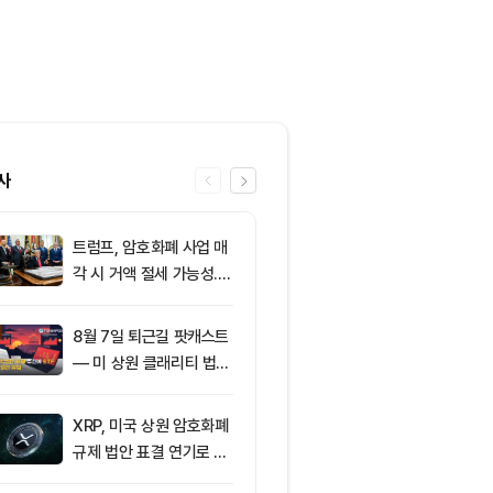
사
트럼프, 암호화폐 사업 매
6
클래리티 법안,
각 시 거액 절세 가능성...
앞두고 분기점
클래리티 법안 윤리 조항
불투명
주목
8월 7일 퇴근길 팟캐스트
7
[특징주] 금호
— 미 상원 클래리티 법안
락장서 외국인
표결 추진…비트코인 ET
속…장중 매수 
F 3일 연속 유입
포착
XRP, 미국 상원 암호화폐
8
친암호화폐 진영
규제 법안 표결 연기로 급
당 경선서 뜻밖
락
래리티 법안 변