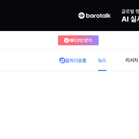
베리코인 받기
뉴스
리서치
알파리포트