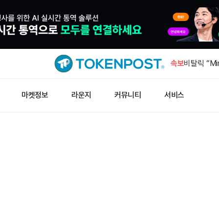
미국 7월 
4.1%
속보
비탈릭 “Min
넘어선 첫 
비탈릭 “시
마켓정보
라운지
커뮤니티
서비스
환영”
사우디·파키
정 체결 예
THENA, 
회
미국 7월 
4.1%
비탈릭 “Min
넘어선 첫 