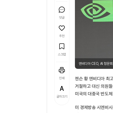
댓글
추천
스크랩
엔비디아 CEO, AI 청문
젠슨 황 엔비디아 최
인쇄
거절하고 대신 의원들
미국의 대중국 반도체
글자크기
미 경제방송 시엔비시는