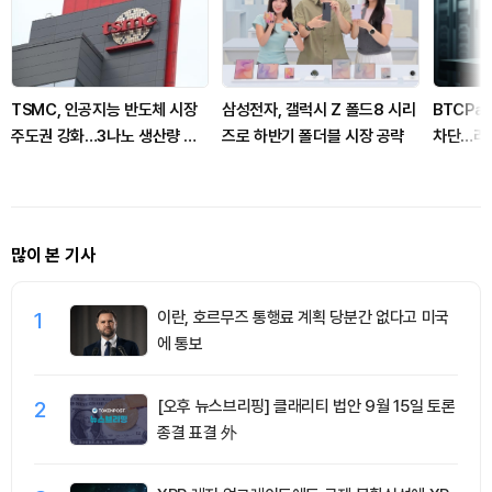
TSMC, 인공지능 반도체 시장
삼성전자, 갤럭시 Z 폴드8 시리
BTCPay
주도권 강화…3나노 생산량 폭
즈로 하반기 폴더블 시장 공략
차단…라
증
점 드러
많이 본 기사
1
이란, 호르무즈 통행료 계획 당분간 없다고 미국
에 통보
2
[오후 뉴스브리핑] 클래리티 법안 9월 15일 토론
종결 표결 外