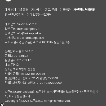
매체소개
1:1 문의
기사제보
광고 문의
이용약관
개인정보처리방침
청소년보호정책
이메일무단수집거부
대표 문의: 02-6674-1012
일반 문의:
cs@tokenpost.kr
광고 문의:
info@tokenpost.kr
기사 제보:
press@tokenpost.kr
주소: 서울시 강남구 논현로 614 ARTISAN 빌딩 6층, 7층
등록번호: 서울 아 52481
등록일: 2018.01.02
발행 일자: 2017.02.17
대표: 김지호
청소년 보호 책임자: 전영빈
사업자 등록번호: 232-88-00885
통신판매업신고번호: 2021-서울 영등포-2531
직업정보제공사업신고번호 : J1204020230009
토큰포스트(tokenpost)의 모든 컨텐츠는 저작권 법의 보호를 받는 바, 무단 전재, 복
사, 배포 등을 금합니다.
Copyright ⓒ 2026 토큰포스트. All Rights Reserved.