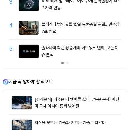
3
XRP 레저 업그레이드에도 규제 불확실성에 XR
P 가격 변동
4
클래리티 법안 9월 15일 토론종결 표결…민주당
7표 필요
5
솔라나의 최근 상승세와 네트워크 변화, 보안 이
슈 분석
지금 꼭 알아야 할 리포트
[경제분석] 미국은 왜 엔화를 샀나…‘일본 구제’ 아닌
미 국채·아시아 통화 방어전
자산을 모으는 기술과 지키는 기술은 다르다