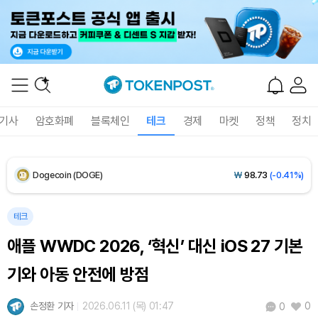
XRP (XRP)
₩
1,458
(-0.28%)
Solana (SOL)
₩
107,654
(+1.27%)
TRON (TRX)
₩
464.1
(+0.28%)
Hyperliquid (HYPE)
₩
76,395
(-0.36%)
기사
암호화폐
블록체인
테크
경제
마켓
정책
정치
Dogecoin (DOGE)
₩
98.73
(-0.41%)
Bitcoin (BTC)
₩
91,356,386
(-0.15%)
테크
애플 WWDC 2026, ‘혁신’ 대신 iOS 27 기본
기와 아동 안전에 방점
손정환 기자
2026.06.11 (목) 01:47
0
0