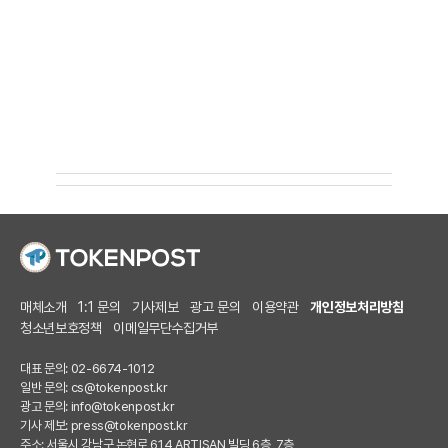
매체소개
1:1 문의
기사제보
광고 문의
이용약관
개인정보처리방침
청소년보호정책
이메일무단수집거부
대표 문의: 02-6674-1012
일반 문의:
cs@tokenpost.kr
광고 문의:
info@tokenpost.kr
기사 제보:
press@tokenpost.kr
주소: 서울시 강남구 논현로 614 ARTISAN 빌딩 6층, 7층