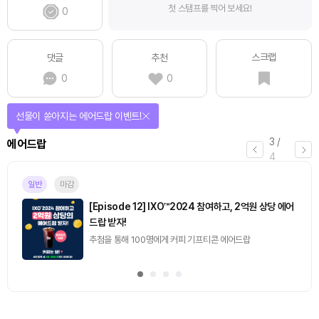
첫 스탬프를 찍어 보세요!
0
스크랩
댓글
추천
0
0
선물이 쏟아지는 에어드랍 이벤트!
3
/
에어드랍
4
일반
마감
[Episode 12] IXO™2024 참여하고, 2억원 상당 에어
드랍 받자!
추첨을 통해 100명에게 커피 기프티콘 에어드랍