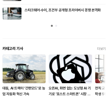
스타크웨어·수이, 조건부 공개형 프라이버시 경쟁 본격화
카테고리 기사
더보기
대동, AI 트랙터 '간편모드'로 농
오픈AI, 화면 없는 도넛형 AI 기
전직 교장
업 자동화 혁신 가속
기로 '포스트 스마트폰' 시장 도
학생 5명
전
로 커졌