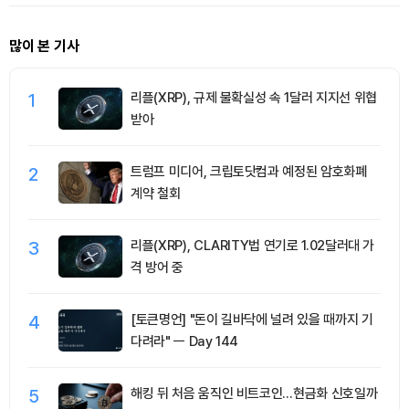
많이 본 기사
1
리플(XRP), 규제 불확실성 속 1달러 지지선 위협
받아
2
트럼프 미디어, 크립토닷컴과 예정된 암호화폐
계약 철회
3
리플(XRP), CLARITY법 연기로 1.02달러대 가
격 방어 중
4
[토큰명언] "돈이 길바닥에 널려 있을 때까지 기
다려라" ㅡ Day 144
5
해킹 뒤 처음 움직인 비트코인…현금화 신호일까