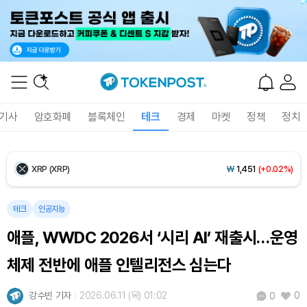
Ethereum (ETH)
₩
2,691,950
(+0.51%)
Tether USDt (USDT)
₩
1,407
(+0.02%)
BNB (BNB)
₩
832,605
(-0.26%)
기사
암호화폐
블록체인
테크
경제
마켓
정책
정치
USDC (USDC)
₩
1,408
(0.00%)
XRP (XRP)
₩
1,451
(+0.02%)
Solana (SOL)
₩
103,967
(+1.58%)
테크
인공지능
애플, WWDC 2026서 ‘시리 AI’ 재출시…운영
TRON (TRX)
₩
461.2
(+0.22%)
체제 전반에 애플 인텔리전스 심는다
Hyperliquid (HYPE)
₩
76,207
(-2.83%)
강수빈 기자
2026.06.11 (목) 01:02
0
0
Dogecoin (DOGE)
₩
98.36
(+0.93%)