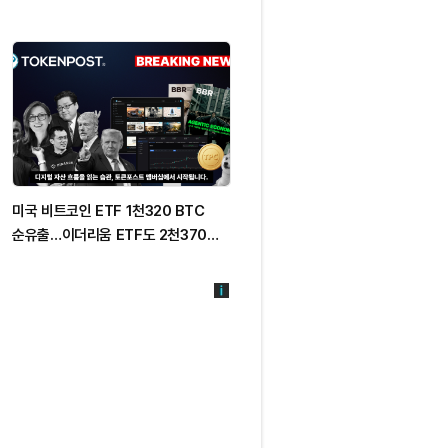
미국 비트코인 ETF 1천320 BTC
코인베이스, BTC 소액결제 비과세
순유출…이더리움 ETF도 2천370
제안
ETH 빠져