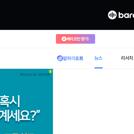
베리코인 받기
뉴스
리서치
알파리포트