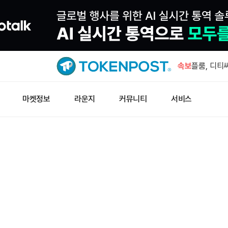
체이널리시
폭력 강도 피
속보
플룸, 디티
세계금협회 
마켓정보
라운지
커뮤니티
서비스
러가 변수”
2026년 
폐쇄 전망…
전 CFTC
티 법안 오
체이널리시
폭력 강도 피
플룸, 디티