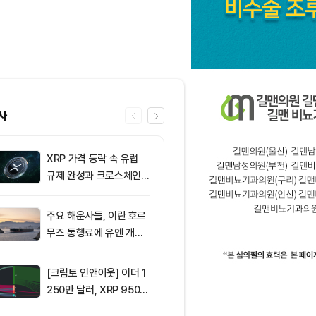
사
XRP 가격 등락 속 유럽
6
[오후 시세브리
규제 완성과 크로스체인
폐 시장 혼조세
확장 주목
인 64,516달
움 1,897달러
주요 해운사들, 이란 호르
7
ETF스토어 대표
무즈 통행료에 유엔 개입
TY 법안 논의
요청
교육 필요성 드
[크립토 인앤아웃] 이더 1
8
리플(XRP), 1
250만 달러, XRP 950만
지선 시험대…1
달러 이탈
복이 분기점