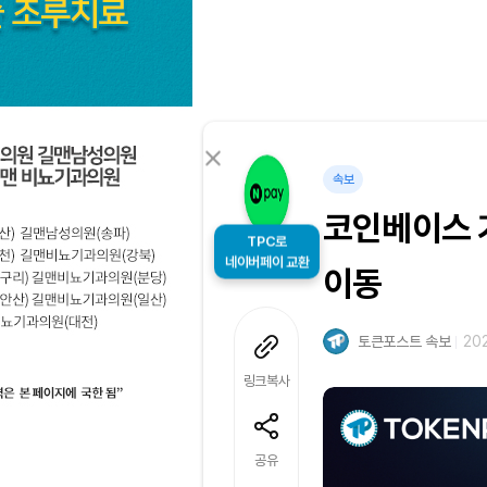
속보
코인베이스 기
TPC로
이동
네이버페이 교환
토큰포스트 속보
202
링크복사
공유