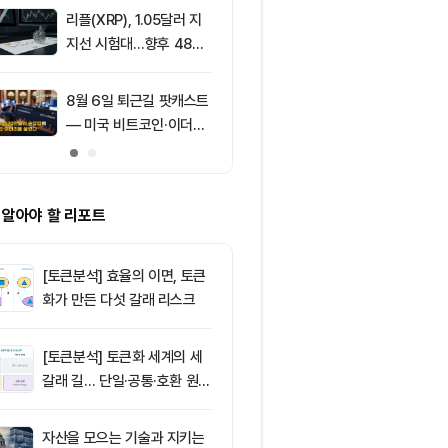
리플(XRP), 1.05달러 지
9
[특징주] 고려
지선 시험대…향후 48시
급등, 비철금속
간이 분기점 될까
끈다…구리값 
부각
8월 6일 퇴근길 팟캐스트
10
[특징주] 심텍,
— 미국 비트코인·이더리
닝 서프라이즈
움 현물 ETF 3억520만
캠 성장 기대에
달러 순유입, 대형자산 쏠
정치 상향
림 강화
 알아야 할 리포트
[토큰분석] 효율의 이면, 토큰
화가 만든 다섯 갈래 리스크
[토큰분석] 토큰화 세계의 세
갈래 길… 단일·공통·호환 원장
이 가르는 ‘원자적 결제’의 운
명
자산을 모으는 기술과 지키는