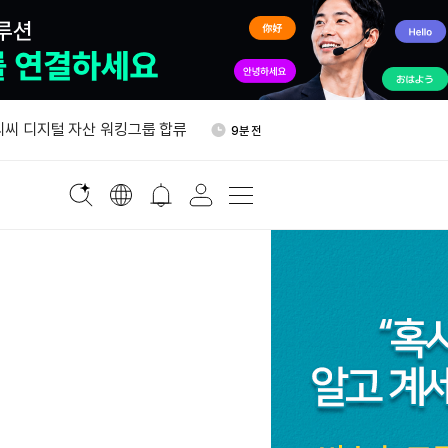
스 “상반기 암호화폐 보유자
29분 전
해 3,000만 달러 넘어”
씨씨 디지털 자산 워킹그룹 합류
9분 전
“금값 7월 보합…실질금리·달
11분 전
암호화폐 프로젝트 최소 109곳
23분 전
DeFi 최다
 위원 “월스트리트저널, 클래리
27분 전
독”
스 “상반기 암호화폐 보유자
29분 전
해 3,000만 달러 넘어”
씨씨 디지털 자산 워킹그룹 합류
9분 전