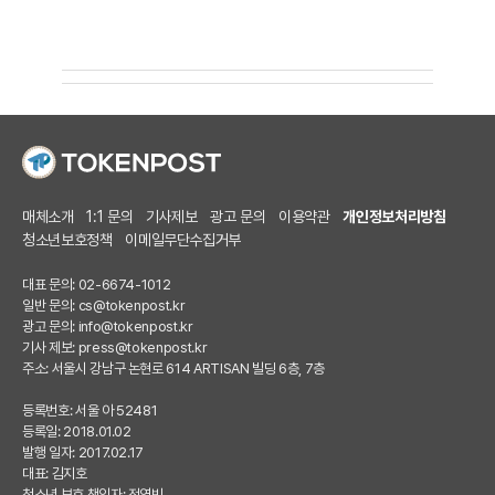
매체소개
1:1 문의
기사제보
광고 문의
이용약관
개인정보처리방침
청소년보호정책
이메일무단수집거부
대표 문의: 02-6674-1012
일반 문의:
cs@tokenpost.kr
광고 문의:
info@tokenpost.kr
기사 제보:
press@tokenpost.kr
주소: 서울시 강남구 논현로 614 ARTISAN 빌딩 6층, 7층
등록번호: 서울 아 52481
등록일: 2018.01.02
발행 일자: 2017.02.17
대표: 김지호
청소년 보호 책임자: 전영빈