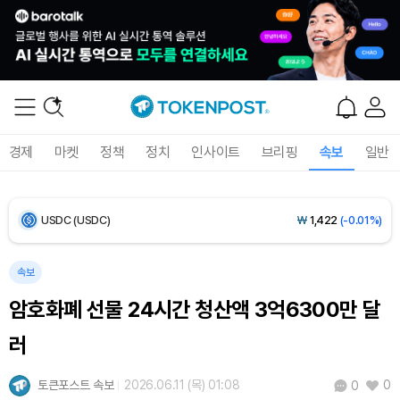
Bitcoin (BTC)
₩
91,861,395
(+0.82%)
Ethereum (ETH)
₩
2,712,138
(+2.06%)
Tether USDt (USDT)
₩
1,421
(-0.03%)
BNB (BNB)
₩
844,549
(-0.61%)
경제
마켓
정책
정치
인사이트
브리핑
속보
일반
USDC (USDC)
₩
1,422
(-0.01%)
XRP (XRP)
₩
1,493
(-0.99%)
속보
Solana (SOL)
₩
104,457
(-0.46%)
암호화폐 선물 24시간 청산액 3억6300만 달
TRON (TRX)
₩
464.8
(-0.56%)
러
Hyperliquid (HYPE)
₩
78,841
(-2.93%)
토큰포스트 속보
2026.06.11 (목) 01:08
0
0