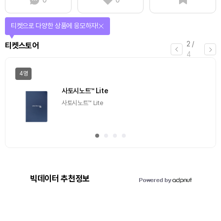
선물이 쏟아지는 에어드랍 이벤트!
3
/
에어드랍
4
일반
마감
[Episode 12] IXO™2024 참여하고, 2억원 상당 에어
드랍 받자!
추첨을 통해 100명에게 커피 기프티콘 에어드랍
빅데이터 추천정보