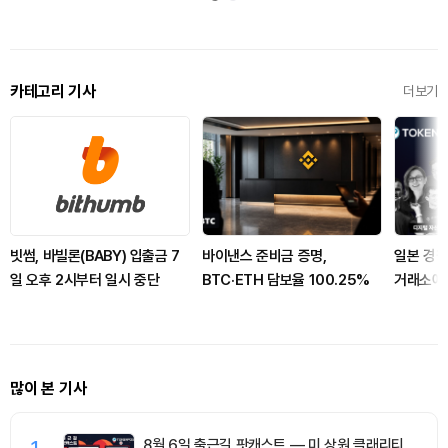
카테고리 기사
더보기
빗썸, 바빌론(BABY) 입출금 7
바이낸스 준비금 증명,
일본 경찰
일 오후 2시부터 일시 중단
BTC·ETH 담보율 100.25%
거래소에 
많이 본 기사
1
8월 6일 출근길 팟캐스트 — 미 상원 클래리티