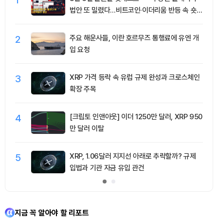
법안 또 밀렸다…비트코인·이더리움 반등 속 숏
청산 2.35억달러
2
주요 해운사들, 이란 호르무즈 통행료에 유엔 개
입 요청
3
XRP 가격 등락 속 유럽 규제 완성과 크로스체인
확장 주목
4
[크립토 인앤아웃] 이더 1250만 달러, XRP 950
만 달러 이탈
5
XRP, 1.06달러 지지선 아래로 추락할까? 규제
입법과 기관 자금 유입 관건
지금 꼭 알아야 할 리포트