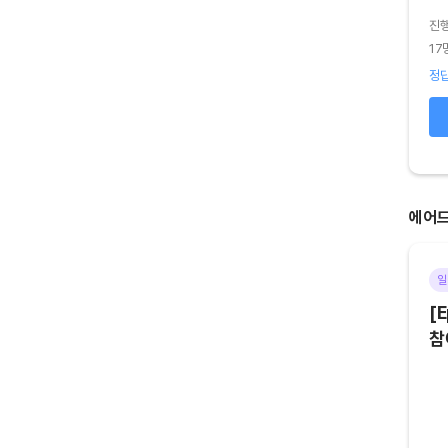
진
진행기간
2026.08.04 (화) ~ 2026.08.05 (수)
17
44명 참여
정답
정답 75
%
오답 25
%
확인하기
에어
기타
마감
일
[Episode 6] 아트테크 하고,
[E
에어드랍 받자!
참