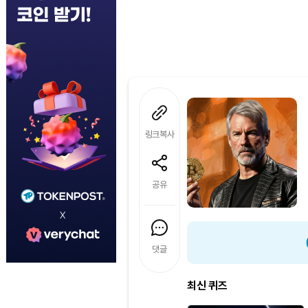
링크복사
공유
댓글
최신 퀴즈