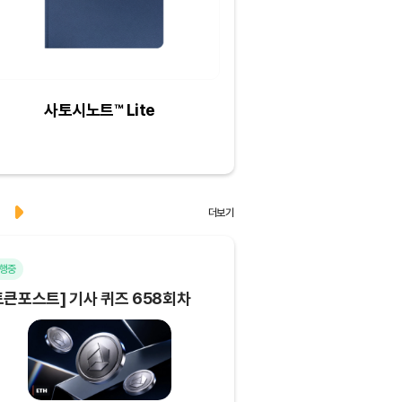
사토시노트™ Lite
크리스피크림도넛 
하프더즌
더보기
행중
마감
토큰포스트] 기사 퀴즈 658회차
[토큰포스트] 기사 퀴즈