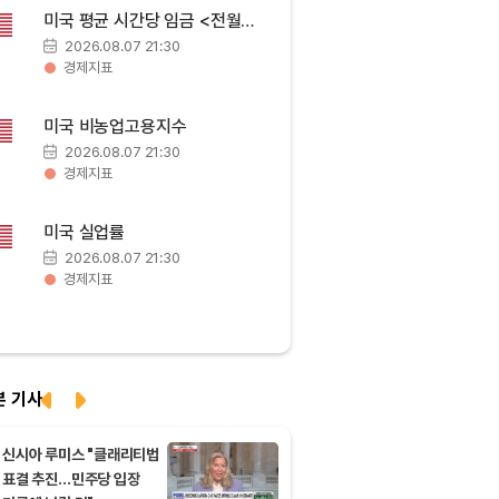
BNB (BNB)
₩
838,942
(-1.04%)
미국 평균 시간당 임금 <전월
대비>
2026.08.07 21:30
USDC (USDC)
₩
1,425
(0.00%)
경제지표
XRP (XRP)
₩
1,457
(-2.32%)
미국 비농업고용지수
2026.08.07 21:30
경제지표
Solana (SOL)
₩
103,607
(-1.43%)
미국 실업률
TRON (TRX)
₩
466.6
(+0.24%)
2026.08.07 21:30
경제지표
Hyperliquid (HYPE)
₩
79,119
(-1.84%)
Dogecoin (DOGE)
₩
98.38
(-1.02%)
본 기사
Bitcoin (BTC)
₩
91,516,164
(-0.67%)
신시아 루미스 "클래리티법
표결 추진…민주당 입장