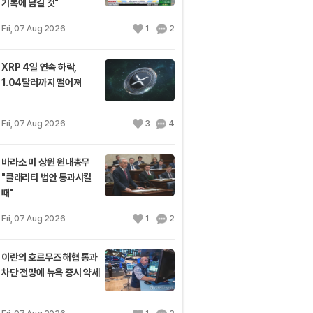
기록에 남길 것"
Fri, 07 Aug 2026
1
2
XRP 4일 연속 하락,
1.04달러까지 떨어져
Fri, 07 Aug 2026
3
4
바라소 미 상원 원내총무
"클래리티 법안 통과시킬
때"
Fri, 07 Aug 2026
1
2
이란의 호르무즈 해협 통과
차단 전망에 뉴욕 증시 약세