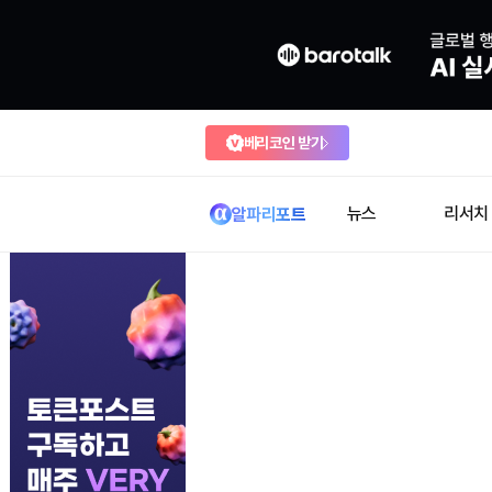
베리코인 받기
뉴스
리서치
알파리포트