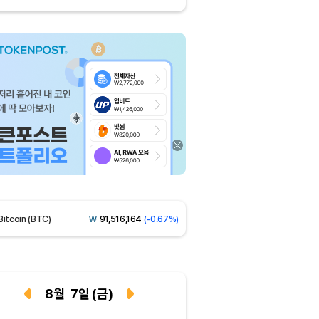
Dogecoin (DOGE)
₩
98.38
(-1.02%)
Bitcoin (BTC)
₩
91,516,164
(-0.67%)
Ethereum (ETH)
₩
2,705,938
(-0.34%)
Tether USDt (USDT)
₩
1,424
(+0.02%)
8
월
7
일
(금)