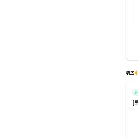
컴포즈아메리카노(TAKE-OUT)
퀴즈
마감
진
[토큰포스트] 기사 퀴즈 655회차
[