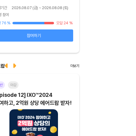
행기간
2026.08.07 (금) ~ 2026.08.08 (토)
진행기간
2026.08.06 (목) ~ 
명 참여
48명 참여
 76
%
오답 24
%
정답 92
%
참여하기
확인하기
드랍
더보기
반
마감
이더리움(ETH)
일반
마
pisode 12] IXO™2024
[Episode 11] 코인이
여하고, 2억원 상당 에어드랍 받자!
에어드랍