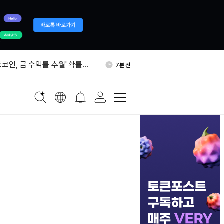
 강제 신호 전송, 약 48시간 후
39분 전
트코인, 금 수익률 추월' 확률
7분 전
아
 BTC 대여 원금 1501.27
21분 전
수수료 12.44 BTC 확보
T·ETHA, 2분기 35억달러 순
23분 전
 고래, 두 달간 LIT 391만
35분 전
 강제 신호 전송, 약 48시간 후
39분 전
트코인, 금 수익률 추월' 확률
7분 전
아