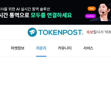
BIP-110
시작
속보
칼시서 '비
25% 밑돌
리믹스포인트,
마켓정보
라운지
커뮤니티
서비스
개…2~7월 
블랙록 IBI
유출
이더리움 초기
개 매수
BIP-110
시작
칼시서 '비
25% 밑돌