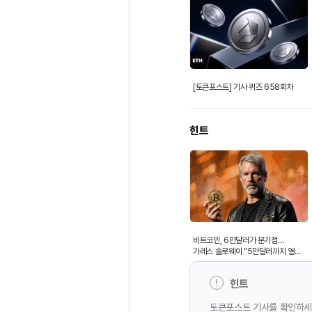
[토큰포스트] 기사 퀴즈 658회차
힌트
비트코인, 6만달러가 분기점…
가레스 솔로웨이 "5만달러까지 열려
있다"
힌트
토큰포스트 기사를 확인하