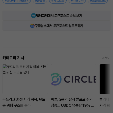
#일간이더리움ETF
#순유출
#자금흐름
#기관투자
#토큰포스트
텔레그램에서 토큰포스트 속보 보기
구글뉴스에서 토큰포스트 팔로우하기
카테고리 기사
더보기
무드리크 출전 자격 회복, 팬토
써클, 2분기 실적 발표로 주가
솔라나 
큰 위험 구조를 묻다
상승... USDC 유통량 19% 증
가격 회
가