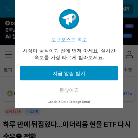
BNB (BNB)
₩
843,288
(-1.42%)
토큰포스트 앱으로 쉽고 편리하게!
앱 열기
USDC (USDC)
₩
1,422
(0.00%)
XRP (XRP)
₩
1,491
(-2.31%)
토큰포스트 속보
Solana (SOL)
₩
104,543
(-0.85%)
시장이 움직이기 전에 먼저 아세요. 실시간
속보를 가장 빠르게 받아보세요.
TRON (TRX)
₩
466.8
(+0.47%)
토픽
전체기사
암호화폐
블록체인
테크
경제
마켓
지금 알림 받기
Hyperliquid (HYPE)
₩
80,131
(+0.79%)
괜찮아요
Dogecoin (DOGE)
₩
99.07
(-0.81%)
Cookie & Data Storage Detail
Bitcoin (BTC)
₩
91,731,663
(+0.18%)
토픽
|
ETF
암호화폐
하루 만에 뒤집혔다…이더리움 현물 ETF 다시
순유출 전환