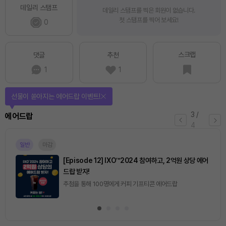
데일리 스탬프
데일리 스탬프를 찍은 회원이 없습니다.
첫 스탬프를 찍어 보세요!
0
스크랩
댓글
추천
1
1
선물이 쏟아지는 에어드랍 이벤트!
3
/
에어드랍
4
일반
마감
[Episode 12] IXO™2024 참여하고, 2억원 상당 에어
드랍 받자!
추첨을 통해 100명에게 커피 기프티콘 에어드랍