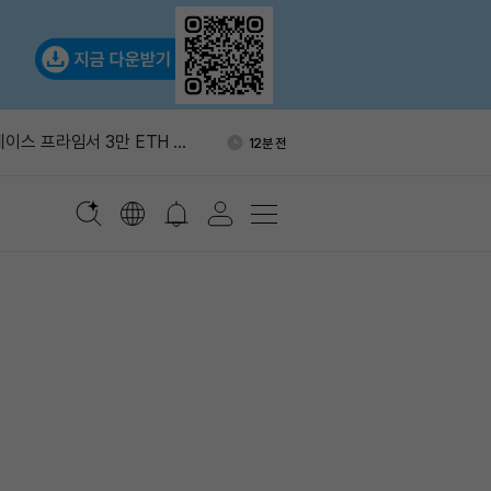
간 10% 상승…반도체주 반등
1시간 전
베이스 프라임서 3만 ETH 인
12분 전
만달러 규모
만5천 달러 돌파…일일 상승률
14분 전
메리카, 샌디스크 목표가
39분 전
 유지
 비트코인 분기, 리플레이 공격
1시간 전
간 10% 상승…반도체주 반등
1시간 전
베이스 프라임서 3만 ETH 인
12분 전
만달러 규모