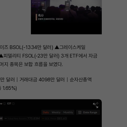
이즈 BSOL(-1334만 달러) ▲그레이스케일
M
 ▲피델리티 FSOL(-23만 달러) 3개 ETF에서 자금
u
머지 종목은 보합 흐름을 보였다.
t
e
15만 달러｜거래대금 4098만 달러｜순자산총액
1.65%)