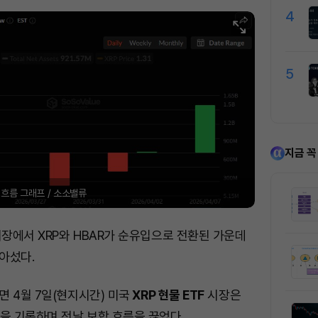
4
5
지금 꼭
금 흐름 그래프 / 소소밸류
시장에서 XRP와 HBAR가 순유입으로 전환된 가운데
아섰다.
 4월 7일(현지시간) 미국
XRP 현물 ETF
시장은
을 기록하며 전날 보합 흐름을 끊었다.