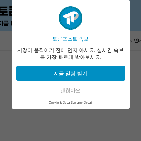
엔비디아 주
토큰포스트 속보
속보
고래, 코인
출…5721
시장이 움직이기 전에 먼저 아세요. 실시간 속보
BTC, 6
를 가장 빠르게 받아보세요.
마켓정보
라운지
커뮤니티
서비스
0.17%
뱅크오브아
지금 알림 받기
2,500달러
BIP-110
위험 제기
괜찮아요
엔비디아 주
Cookie & Data Storage Detail
고래, 코인
출…5721