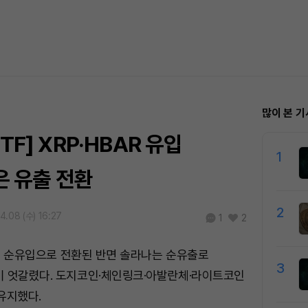
많이 본 기
TF] XRP·HBAR 유입
1
L은 유출 전환
2
4.08 (수) 16:27
1
2
TF는 순유입으로 전환된 반면 솔라나는 순유출로
3
이 엇갈렸다. 도지코인·체인링크·아발란체·라이트코인
유지했다.