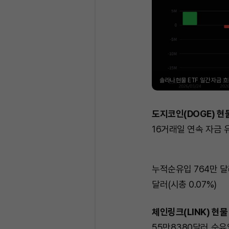
솔라나 현물 ETF 일간 자금 흐
도지코인(DOGE) 현물
16거래일 연속 자금 
누적순유입 764만 
달러(시총 0.07%)
체인링크(LINK) 현물 
55만8380달러 순유