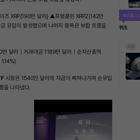
퀴즈풀고 
즈 XRP(190만 달러) ▲프랭클린 XRPZ(142만
 자금 유입이 발생했으며 나머지 종목은 보합 흐름을
퀴즈
마감
00만 달러｜거래대금 1189만 달러｜순자산총액
1.14%)
TF
시장은 1540만 달러의 자금이 빠져나가며 순유입
름을 나타냈다.