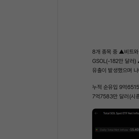
8개 종목 중 ▲비트와
GSOL(-182만 달러)
유출이 발생했으며 나
누적 순유입 9억65
7억7583만 달러(시총 