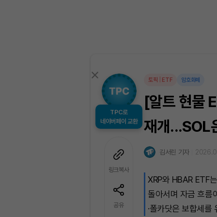
토픽
|
ETF
암호화폐
[알트 현물 E
TPC로
네이버페이 교환
재개...SO
김서린 기자
2026.0
링크복사
XRP와 HBAR E
돌아서며 자금 흐름
공유
·폴카닷은 보합세를 