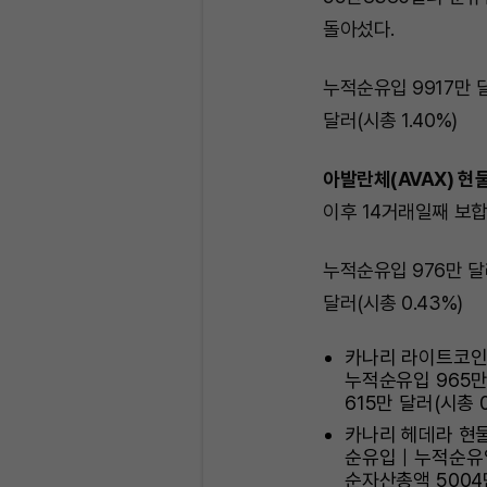
돌아섰다.
누적순유입 9917만 
달러(시총 1.40%)
아발란체(AVAX) 현물
이후 14거래일째 보합
누적순유입 976만 
달러(시총 0.43%)
카나리 라이트코인 
누적순유입 965
615만 달러(시총 0
카나리 헤데라 현물 
순유입｜누적순유입
순자산총액 5004만