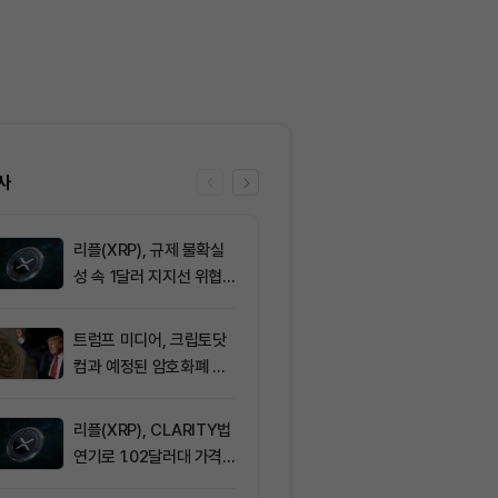
사
리플(XRP), 규제 불확실
6
삼성전자·SK
성 속 1달러 지지선 위협
버리지 ETF 상
받아
도전인가, 절
가?
트럼프 미디어, 크립토닷
7
[토큰운세] 20
컴과 예정된 암호화폐 계
8일 띠별 토큰
약 철회
리플(XRP), CLARITY법
8
뉴욕증시, 부
연기로 1.02달러대 가격
표에 엇갈린 반
방어 중
강세