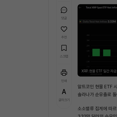
댓글
추천
스크랩
XRP 현물 ETF 일간 자
인쇄
알트코인 현물 ETF 
솔라나가 순유출로 돌
글자크기
소소밸류 집계에 따르면
332만 달러의 순유입