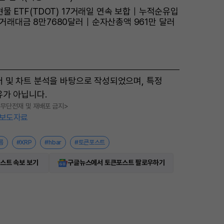
현물 ETF(TDOT) 17거래일 연속 보합｜누적순유입
거래대금 8만7680달러｜순자산총액 961만 달러
터 및 차트 분석을 바탕으로 작성되었으며, 특정
유가 아닙니다.
, 무단전재 및 재배포 금지>
보도자료
름
#XRP
#hbar
#토큰포스트
스트 속보 보기
구글뉴스에서 토큰포스트 팔로우하기