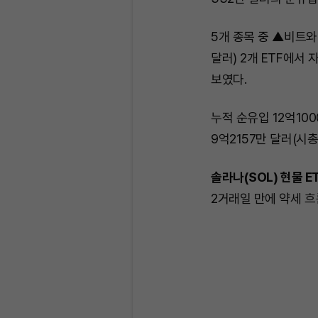
5개 종목 중 ▲비트와이
달러) 2개 ETF에서
보였다.
누적 순유입 12억10
9억2157만 달러(시총 
솔라나(SOL) 현물 E
2거래일 만에 약세 흐