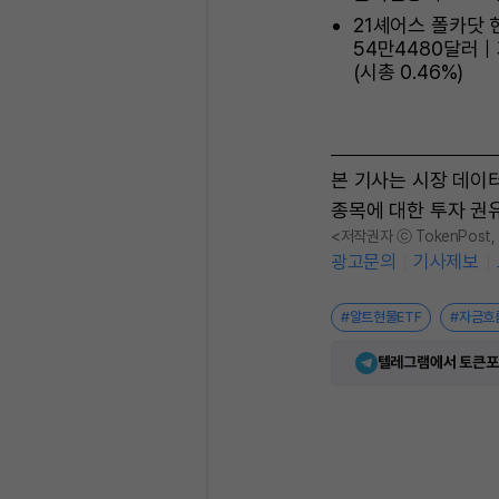
21셰어스 폴카닷 
54만4480달러｜
(시총 0.46%)
본 기사는 시장 데이
종목에 대한 투자 권
<저작권자 ⓒ TokenPost
광고문의
기사제보
#알트현물ETF
#자금흐
텔레그램에서 토큰포