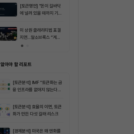
[토큰명언] "돈이 길바닥
9
트럼프 미디어
에 널려 있을 때까지 기다
(CRO) 딜 접
려라" ㅡ Day 144
병에 집중
미 상원 클래리티법 표결
10
솔라나(SOL)
지연…알소브룩스 “계속
시장 활기와 
추진”
그레이드로 주
 알아야 할 리포트
[토큰분석] IMF “토큰화는 금
융 인프라를 없애지 않는다…
‘하이브리드 FMI’로 재편할
뿐”
[토큰분석] 효율의 이면, 토큰
화가 만든 다섯 갈래 리스크
[경제분석] 미국은 왜 엔화를