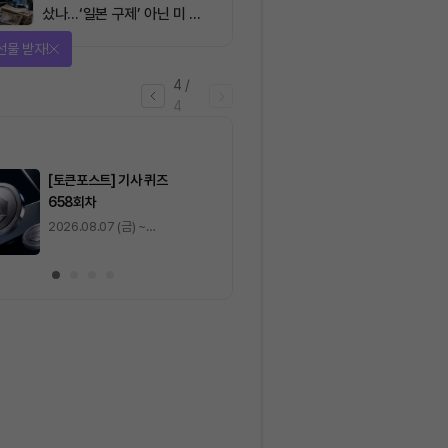
샀나…‘일본 구제’ 아닌 미 국
채·아시아 통화 방어전
선물 받자!
4
/
4
마감
[토큰포스트] 기사 퀴즈
[토큰포스트] 기사 
658회차
657회차
2026.08.07 (금) ~
2026.08.06 (목) ~
2026.08.08 (토)
2026.08.07 (금)