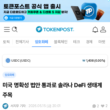
Bitcoin (BTC)
₩
91,480,424
(-0.32%)
Ethereum (ETH)
₩
2,701,375
(-0.48%)
Tether USDt (USDT)
₩
1,407
(+0.01%)
토픽
전체기사
암호화폐
블록체인
테크
경제
마켓
BNB (BNB)
₩
839,149
(+0.79%)
USDC (USDC)
₩
1,408
(0.00%)
XRP (XRP)
₩
1,465
(+0.31%)
암호화폐
미국 명확성 법안 통과로 솔라나 DeFi 생태계
Solana (SOL)
₩
106,189
(+2.20%)
주목
TRON (TRX)
₩
462.8
(+0.36%)
서지우 기자
2026.05.15 (금) 20:01
2
2
Hyperliquid (HYPE)
₩
77,003
(-3.26%)