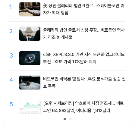
1
美 상원 클래리티 법안 9월로…스테이블코인 이
자가 최대 쟁점
2
클래리티 법안 클로처 신청 주장…비트코인 역사
가 리조 X 게시물
3
리플, XRPL 3.3.0 기관 자산 토큰화 업그레이드
추진…XRP 가격 1.03달러 지지
4
비트코인 바닥론 힘 받나…주요 분석가들 상승 신
호 주목
5
[오후 시세브리핑] 암호화폐 시장 혼조세… 비트
코인 64,883달러, 이더리움 1,912달러