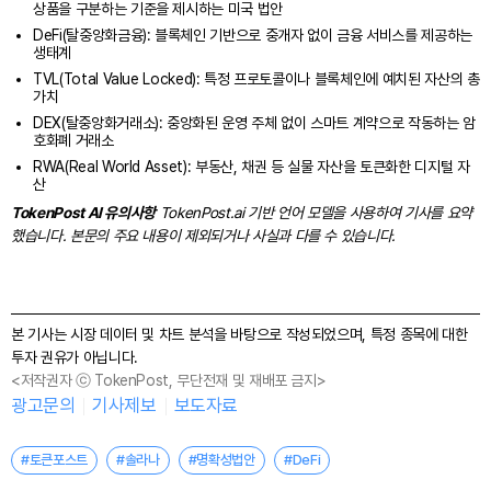
상품을 구분하는 기준을 제시하는 미국 법안
DeFi(탈중앙화금융): 블록체인 기반으로 중개자 없이 금융 서비스를 제공하는
생태계
TVL(Total Value Locked): 특정 프로토콜이나 블록체인에 예치된 자산의 총
가치
DEX(탈중앙화거래소): 중앙화된 운영 주체 없이 스마트 계약으로 작동하는 암
호화폐 거래소
RWA(Real World Asset): 부동산, 채권 등 실물 자산을 토큰화한 디지털 자
산
TokenPost AI 유의사항
TokenPost.ai 기반 언어 모델을 사용하여 기사를 요약
했습니다. 본문의 주요 내용이 제외되거나 사실과 다를 수 있습니다.
본 기사는 시장 데이터 및 차트 분석을 바탕으로 작성되었으며, 특정 종목에 대한
투자 권유가 아닙니다.
<저작권자 ⓒ TokenPost, 무단전재 및 재배포 금지>
광고문의
기사제보
보도자료
#토큰포스트
#솔라나
#명확성법안
#DeFi