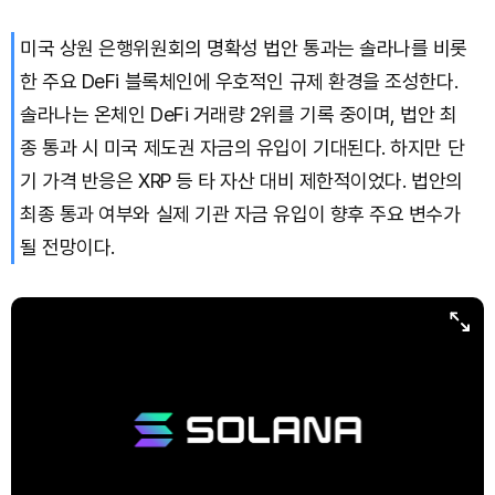
미국 상원 은행위원회의 명확성 법안 통과는 솔라나를 비롯
Dogecoin (DOGE)
₩
99.17
(+0.56%)
한 주요 DeFi 블록체인에 우호적인 규제 환경을 조성한다.
Bitcoin (BTC)
₩
91,480,424
(-0.32%)
솔라나는 온체인 DeFi 거래량 2위를 기록 중이며, 법안 최
종 통과 시 미국 제도권 자금의 유입이 기대된다. 하지만 단
기 가격 반응은 XRP 등 타 자산 대비 제한적이었다. 법안의
최종 통과 여부와 실제 기관 자금 유입이 향후 주요 변수가
될 전망이다.