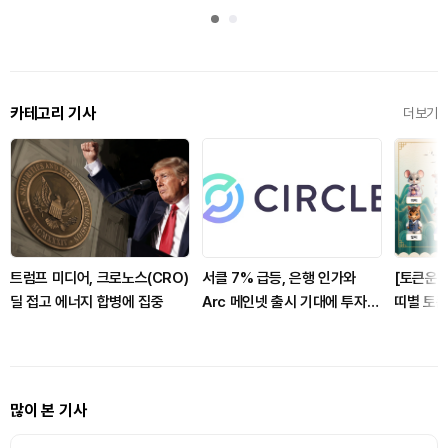
카테고리 기사
더보기
트럼프 미디어, 크로노스(CRO)
서클 7% 급등, 은행 인가와
[토큰운세
딜 접고 에너지 합병에 집중
Arc 메인넷 출시 기대에 투자자
띠별 토큰
집중
많이 본 기사