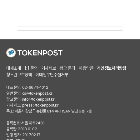
매체소개
1:1 문의
기사제보
광고 문의
이용약관
개인정보처리방침
청소년보호정책
이메일무단수집거부
대표 문의: 02-6674-1012
일반 문의:
cs@tokenpost.kr
광고 문의:
info@tokenpost.kr
기사 제보:
press@tokenpost.kr
주소: 서울시 강남구 논현로 614 ARTISAN 빌딩 6층, 7층
등록번호: 서울 아 52481
등록일: 2018.01.02
발행 일자: 2017.02.17