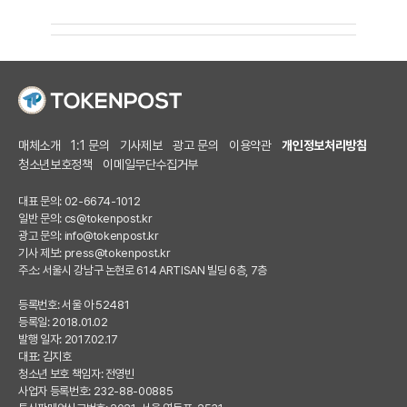
매체소개
1:1 문의
기사제보
광고 문의
이용약관
개인정보처리방침
청소년보호정책
이메일무단수집거부
대표 문의: 02-6674-1012
일반 문의:
cs@tokenpost.kr
광고 문의:
info@tokenpost.kr
기사 제보:
press@tokenpost.kr
주소: 서울시 강남구 논현로 614 ARTISAN 빌딩 6층, 7층
등록번호: 서울 아 52481
등록일: 2018.01.02
발행 일자: 2017.02.17
대표: 김지호
청소년 보호 책임자: 전영빈
사업자 등록번호: 232-88-00885