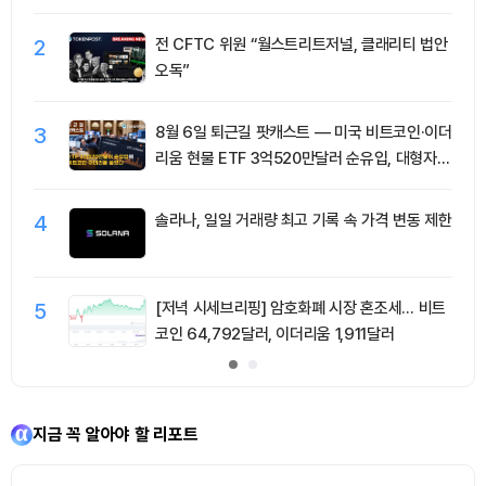
2
전 CFTC 위원 “월스트리트저널, 클래리티 법안
오독”
3
8월 6일 퇴근길 팟캐스트 — 미국 비트코인·이더
리움 현물 ETF 3억520만달러 순유입, 대형자산
쏠림 강화
4
솔라나, 일일 거래량 최고 기록 속 가격 변동 제한
5
[저녁 시세브리핑] 암호화폐 시장 혼조세… 비트
코인 64,792달러, 이더리움 1,911달러
지금 꼭 알아야 할 리포트