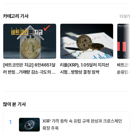
카테고리 기사
더보기
[비트코인은 지금] 6만4651달
리플(XRP), 1.05달러 지지선
비트코인 
러 반등…거래량 감소·극도의 공
시험…방향성 결정 임박
순유입세.
포 지속
러 유치
많이 본 기사
1
XRP 가격 등락 속 유럽 규제 완성과 크로스체인
확장 주목