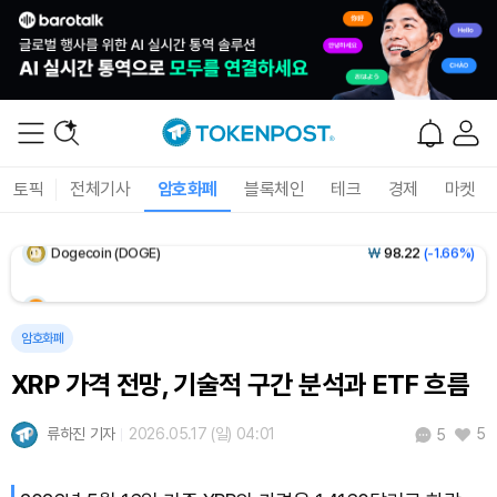
Solana (SOL)
₩
103,998
(-1.82%)
TRON (TRX)
₩
464.6
(-0.35%)
Hyperliquid (HYPE)
₩
80,023
(-2.60%)
토픽
전체기사
암호화폐
블록체인
테크
경제
마켓
Dogecoin (DOGE)
₩
98.22
(-1.66%)
Bitcoin (BTC)
₩
91,862,335
(-0.21%)
암호화폐
XRP 가격 전망, 기술적 구간 분석과 ETF 흐름
류하진 기자
2026.05.17 (일) 04:01
5
5