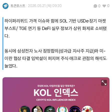
토큰포스트
2026.05.21 (목) 09:30
0
0
XRP (XRP)
₩
1,486
(-1.47%)
하이퍼리퀴드 가격 이슈와 함께 SOL 기반 USDe·장기 마켓
Solana (SOL)
₩
104,240
(-0.58%)
부스트/ TGE 연기 등 DeFi 실무 정보가 상위 화제로 소비됐
다.
TRON (TRX)
₩
465.5
(-0.21%)
Hyperliquid (HYPE)
₩
79,639
(-2.12%)
동시에 삼성전자 노사 잠정합의(성과급 자사주 지급)와 미-
이란 협상 타결 임박설이 퍼지며 주식·매크로 관점의 해석도
Dogecoin (DOGE)
₩
98.02
(-1.27%)
늘었다.