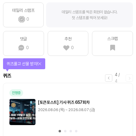
데일리 스탬프
데일리 스탬프를 찍은 회원이 없습니다.
첫 스탬프를 찍어 보세요!
0
스크랩
댓글
추천
0
0
퀴즈풀고 선물 받자!
4
/
퀴즈
4
진행중
[토큰포스트] 기사 퀴즈 657회차
2026.08.06 (목) ~ 2026.08.07 (금)