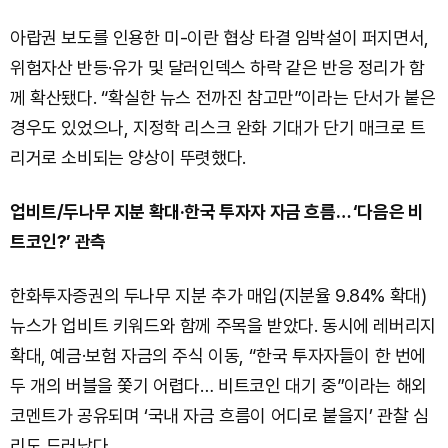
아랍권 보도를 인용한 미-이란 협상 타결 임박설이 퍼지면서,
위험자산 반등·유가 및 달러인덱스 하락 같은 반응 정리가 함
께 확산됐다. “확실한 뉴스 전까진 참고만”이라는 단서가 붙은
경우도 있었으나, 지정학 리스크 완화 기대가 단기 매크로 트
리거로 소비되는 양상이 뚜렷했다.
업비트/두나무 지분 확대·한국 투자자 자금 흐름… ‘다음은 비
트코인?’ 관측
한화투자증권의 두나무 지분 추가 매입(지분율 9.84% 확대)
뉴스가 업비트 키워드와 함께 주목을 받았다. 동시에 레버리지
확대, 예금·보험 자금의 주식 이동, “한국 투자자들이 한 번에
두 개의 버블을 쫓기 어렵다… 비트코인 대기 중”이라는 해외
코멘트가 공유되며 ‘국내 자금 흐름이 어디로 붙을지’ 관찰 심
리도 드러났다.