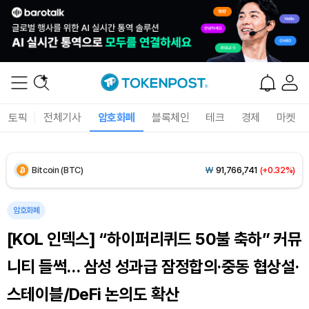
토픽
전체기사
암호화폐
블록체인
테크
경제
마켓
Bitcoin (BTC)
₩
91,766,741
(+0.32%)
Ethereum (ETH)
₩
2,715,793
(+2.04%)
암호화폐
[KOL 인덱스] “하이퍼리퀴드 50불 축하” 커뮤
Tether USDt (USDT)
₩
1,421
(-0.01%)
니티 들썩… 삼성 성과급 잠정합의·중동 협상설·
BNB (BNB)
₩
842,885
(-1.10%)
스테이블/DeFi 논의도 확산
USDC (USDC)
₩
1,422
(-0.02%)