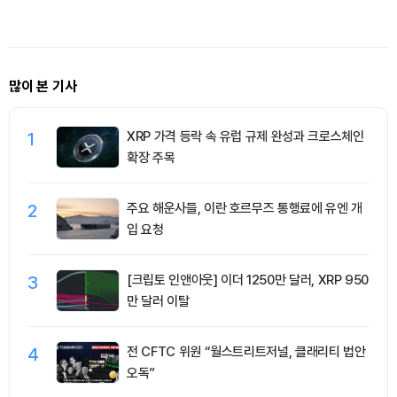
많이 본 기사
1
XRP 가격 등락 속 유럽 규제 완성과 크로스체인
확장 주목
2
주요 해운사들, 이란 호르무즈 통행료에 유엔 개
입 요청
3
[크립토 인앤아웃] 이더 1250만 달러, XRP 950
만 달러 이탈
4
전 CFTC 위원 “월스트리트저널, 클래리티 법안
오독”