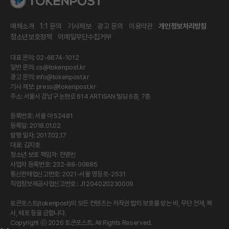
매체소개
1:1 문의
기사제보
광고 문의
이용약관
개인정보처리방침
청소년보호정책
이메일무단수집거부
대표 문의: 02-6674-1012
일반 문의:
cs@tokenpost.kr
광고 문의:
info@tokenpost.kr
기사 제보:
press@tokenpost.kr
주소: 서울시 강남구 논현로 614 ARTISAN 빌딩 6층, 7층
등록번호: 서울 아 52481
등록일: 2018.01.02
발행 일자: 2017.02.17
대표: 김지호
청소년 보호 책임자: 전영빈
사업자 등록번호: 232-88-00885
통신판매업신고번호: 2021-서울 영등포-2531
직업정보제공사업신고번호 : J1204020230009
토큰포스트(tokenpost)의 모든 컨텐츠는 저작권 법의 보호를 받는 바, 무단 전재, 복
사, 배포 등을 금합니다.
Copyright ⓒ 2026 토큰포스트. All Rights Reserved.