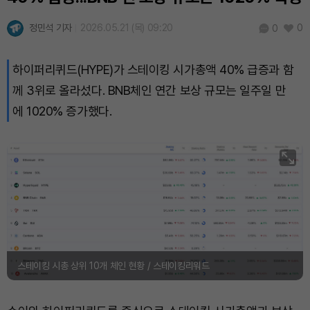
Hyperliquid (HYPE)
₩
80,452
(+0.65%)
정민석 기자
2026.05.21 (목) 09:20
0
0
Dogecoin (DOGE)
₩
99.21
(-0.15%)
하이퍼리퀴드(HYPE)가 스테이킹 시가총액 40% 급증과 함
Bitcoin (BTC)
₩
91,959,311
(+0.79%)
께 3위로 올라섰다. BNB체인 연간 보상 규모는 일주일 만
에 1020% 증가했다.
스테이킹 시총 상위 10개 체인 현황 / 스테이킹리워드