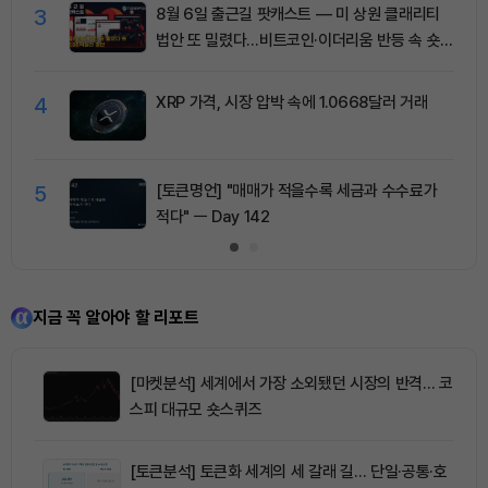
3
8월 6일 출근길 팟캐스트 — 미 상원 클래리티
법안 또 밀렸다…비트코인·이더리움 반등 속 숏
청산 2.35억달러
4
XRP 가격, 시장 압박 속에 1.0668달러 거래
5
[토큰명언] "매매가 적을수록 세금과 수수료가
적다" ㅡ Day 142
지금 꼭 알아야 할 리포트
[마켓분석] 세계에서 가장 소외됐던 시장의 반격… 코
스피 대규모 숏스퀴즈
[토큰분석] 토큰화 세계의 세 갈래 길… 단일·공통·호