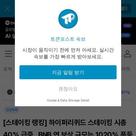
Dogecoin (DOGE)
₩
99.21
(-0.15%)
앱으로 매일 간편하게 이용하세요
앱 열기
Bitcoin (BTC)
₩
91,959,311
(+0.79%)
Ethereum (ETH)
₩
2,709,894
(+2.05%)
토큰포스트 속보
Tether USDt (USDT)
₩
1,421
(-0.01%)
시장이 움직이기 전에 먼저 아세요. 실시간
속보를 가장 빠르게 받아보세요.
BNB (BNB)
₩
846,143
(-0.66%)
토픽
전체기사
암호화폐
블록체인
테크
경제
마켓
지금 알림 받기
USDC (USDC)
₩
1,422
(+0.02%)
괜찮아요
XRP (XRP)
₩
1,488
(-1.91%)
Cookie & Data Storage Detail
Solana (SOL)
₩
104,917
(+0.02%)
암호화폐
[스테이킹 랭킹] 하이퍼리퀴드 스테이킹 시총
TRON (TRX)
₩
464.7
(+0.04%)
40% 급증...BNB 연 보상 규모는 1020% 폭등