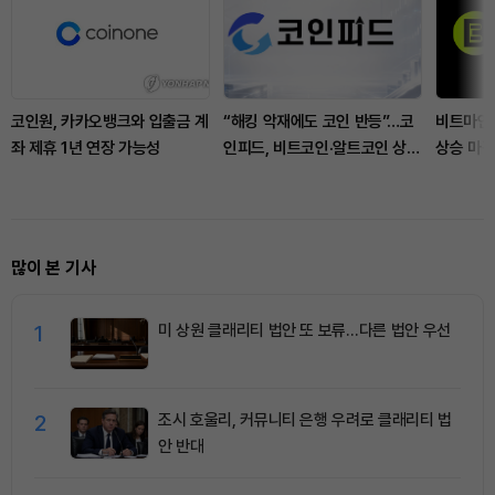
코인원, 카카오뱅크와 입출금 계
“해킹 악재에도 코인 반등”…코
비트마인,
좌 제휴 1년 연장 가능성
인피드, 비트코인·알트코인 상승
상승 마
은 ‘안도 랠리’ 진단
화 주식 
많이 본 기사
1
미 상원 클래리티 법안 또 보류…다른 법안 우선
2
조시 호울리, 커뮤니티 은행 우려로 클래리티 법
안 반대