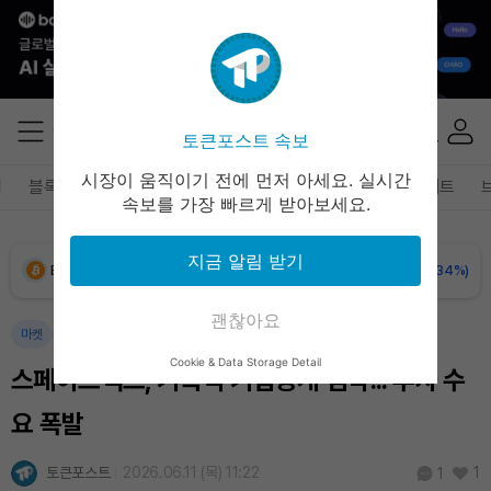
Solana (SOL)
₩
106,896
(+1.48%)
TRON (TRX)
₩
464.1
(+0.60%)
토큰포스트 속보
Hyperliquid (HYPE)
₩
77,050
(+0.66%)
시장이 움직이기 전에 먼저 아세요. 실시간
폐
블록체인
테크
경제
마켓
정책
정치
인사이트
속보를 가장 빠르게 받아보세요.
Dogecoin (DOGE)
₩
98.48
(-0.48%)
지금 알림 받기
Bitcoin (BTC)
₩
91,143,392
(-0.34%)
괜찮아요
마켓
경제
Cookie & Data Storage Detail
스페이스엑스, 기록적 기업공개 임박... 투자 수
요 폭발
토큰포스트
2026.06.11 (목) 11:22
1
1