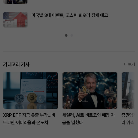
미국발 3대 이벤트, 코스피 회오리 장세 예고
카테고리 기사
더보기
XRP ETF 자금 유출 부각…비
세일러, AI로 비트코인 매입 자
증권업계
트코인·이더리움과 온도차
금줄 넓혔다
리 위축…