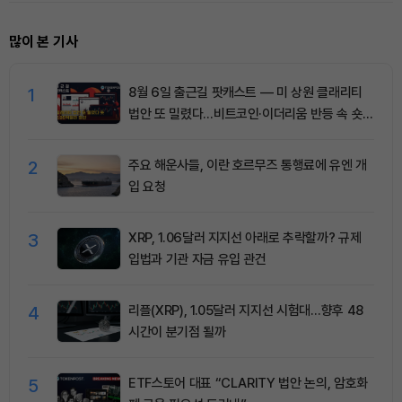
많이 본 기사
1
8월 6일 출근길 팟캐스트 — 미 상원 클래리티
법안 또 밀렸다…비트코인·이더리움 반등 속 숏
청산 2.35억달러
2
주요 해운사들, 이란 호르무즈 통행료에 유엔 개
입 요청
3
XRP, 1.06달러 지지선 아래로 추락할까? 규제
입법과 기관 자금 유입 관건
4
리플(XRP), 1.05달러 지지선 시험대…향후 48
시간이 분기점 될까
5
ETF스토어 대표 “CLARITY 법안 논의, 암호화