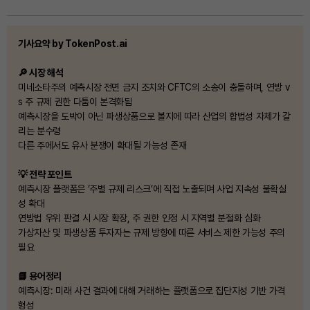
기사요약 by TokenPost.ai
🔎 시장 해석
미네소타주의 예측시장 전면 금지 조치와 CFTC의 소송이 충돌하며, 연방 v
s 주 규제 권한 다툼이 본격화됨
예측시장을 도박이 아닌 파생상품으로 볼지에 따라 산업의 합법성 자체가 갈
리는 분수령
다른 주에서도 유사 분쟁이 확대될 가능성 존재
💡 전략 포인트
예측시장 플랫폼은 ‘주별 규제 리스크’에 직접 노출되며 사업 지속성 불확실
성 확대
연방법 우위 판결 시 시장 확장, 주 권한 인정 시 지역별 분절화 심화
가상자산 및 파생상품 투자자는 규제 방향에 따른 서비스 제한 가능성 주의
필요
📘 용어정리
예측시장: 미래 사건 결과에 대해 거래하는 플랫폼으로 집단지성 기반 가격
형성