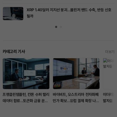
XRP 1.40달러 지지선 붕괴…볼린저 밴드 수축, 반등 신호
될까
카테고리 기사
더보기
프랭클린템플턴, 칸톤 수퍼 밸리
바이비트, 오스트리아 전자화폐
이더리움
데이터 합류…토큰화 금융 운영
인가 확보…유럽 결제 확장 나선
발자들 “
단계로
다
축”