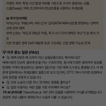
이벤트 계약: 특정 사건 발생 여부를 기준으로 수익이 결정되는 상품
스왑(Swap): 미래 조건에 따라 현금흐름을 교환하는 파생상품
📊 추가 인사이트
미네소타는 ‘허용(수탁 서비스)’과 ‘금지(ATM·예측시장)’를 병행하는 선택적
규제 전략 채택
정책 신호는 “제도권 편입은 허용, 투기·사기 우려 영역은 차단”으로 해석 가
능
이번 판결은 향후 DeFi·베팅형 토큰 구조에도 간접 영향 가능성 존재
💡 자주 묻는 질문 (FAQ)
Q.
예측시장은 왜 도박이 아닌 금융상품으로도 해석되나요?
예측시장은 단순히 결과에 돈을 거는 구조이지만, 동시에 다양한 참여자의 정보를
반영해 가격이 형성된다는 점에서 집단지성 기반 예측 도구로도 활용됩니다. 이 때
문에 일부에서는 파생상품의 일종으로 보고 있으며, CFTC 역시 이러한 관점에서
감독 권한을 주장하고 있습니다.
Q.
이번 소송이 다른 주나 국가에도 영향을 줄까요?
Q.
일반 이용자는 어떤 점을 가장 주의해야 하나요?
TP AI 유의사항
TokenPost.ai 기반 언어 모델을 사용하여 기사를 요약했습니다.
본문의 주요 내용이 제외되거나 사실과 다를 수 있습니다.