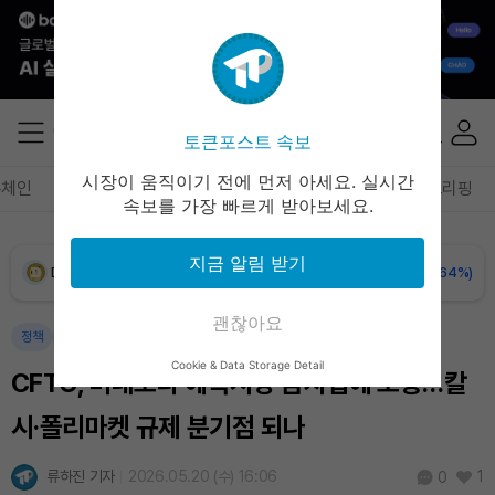
XRP (XRP)
₩
1,491
(-1.57%)
Solana (SOL)
₩
104,654
(-0.65%)
토큰포스트 속보
TRON (TRX)
₩
465.1
(-0.28%)
시장이 움직이기 전에 먼저 아세요. 실시간
록체인
테크
경제
마켓
정책
정치
인사이트
브리핑
속보를 가장 빠르게 받아보세요.
Hyperliquid (HYPE)
₩
79,568
(-2.76%)
지금 알림 받기
Dogecoin (DOGE)
₩
98.74
(-0.64%)
괜찮아요
Bitcoin (BTC)
₩
92,093,555
(+0.98%)
정책
암호화폐
국제
Cookie & Data Storage Detail
CFTC, 미네소타 예측시장 금지법에 소송…칼
시·폴리마켓 규제 분기점 되나
류하진 기자
2026.05.20 (수) 16:06
1
0