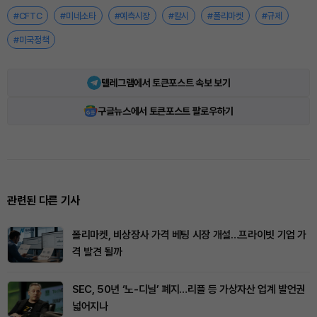
#CFTC
#미네소타
#예측시장
#칼시
#폴리마켓
#규제
#미국정책
텔레그램에서 토큰포스트 속보 보기
구글뉴스에서 토큰포스트 팔로우하기
관련된 다른 기사
폴리마켓, 비상장사 가격 베팅 시장 개설…프라이빗 기업 가
격 발견 될까
SEC, 50년 ‘노-디닐’ 폐지…리플 등 가상자산 업계 발언권
넓어지나