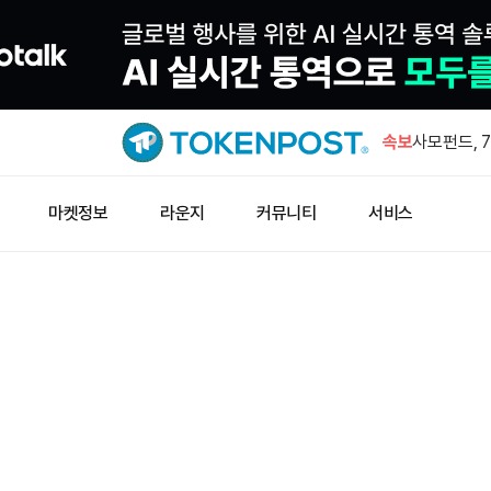
바라소 미 
통과시킬 때
속보
사모펀드, 
산 컴퓨팅 
1,000 
마켓정보
라운지
커뮤니티
서비스
인스티튜셔
폴리실리콘 
럼프, 15
트럼프 대통
가 관세 행
바라소 미 
통과시킬 때
사모펀드, 
산 컴퓨팅 