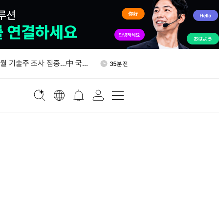
상원 원내총무 "클래리티 법안
53분 전
"
7월 기술주 조사 집중…中 국
35분 전
파워 체인 주목
BTC, 크립토닷컴서 코인베이스
47분 전
널로 이체
최저수입가 ㎏당 21달러…트
49분 전
% 관세도 부과한다
령, 폴리실리콘·파생제품 추
51분 전
정명령 서명
상원 원내총무 "클래리티 법안
53분 전
"
7월 기술주 조사 집중…中 국
35분 전
파워 체인 주목