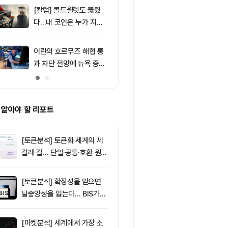
드, 고래 매수
[칼럼] 콜드월렛도 뚫렸
9
비트코인 따라
다…내 코인은 누가 지키
립토 주식…카
나
치, 코인베이스
처는 ‘규모·유
이란의 호르무즈 해협 통
10
블랙록 비트코인
과 차단 전망에 뉴욕 증시
번 주 매일 매
약세
억7800만달
 알아야 할 리포트
[토큰분석] 토큰화 세계의 세
갈래 길… 단일·공통·호환 원장
이 가르는 ‘원자적 결제’의 운
명
[토큰분석] 확장성을 얻으면
탈중앙성을 잃는다… BIS가
짚은 블록체인 ‘분열의 경제
학’
[마켓분석] 세계에서 가장 소