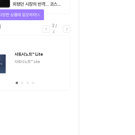
외됐던 시장의 반격… 코스피
대규모 숏스퀴즈
아지는 에어드랍 이벤트!
3
/
4
마감
이더리움(ETH)
일반
마감
[Episode 12] IXO™2024
[Episode 11] 
참여하고, 2억원 상당 에어드랍
(CoinEasy) 에
받자!
추첨을 통해 100명에게 커피
추첨을 통해 50명에게
기프티콘 에어드랍
USDT 지급