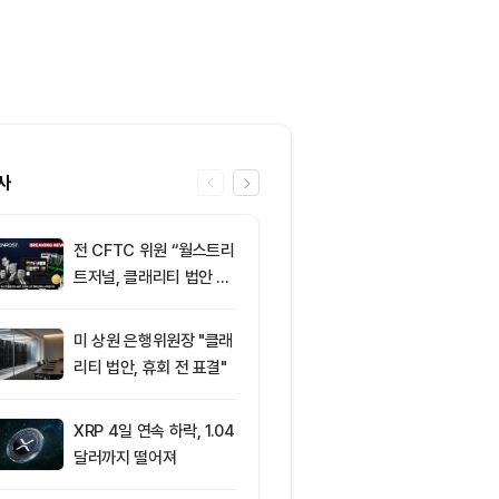
사
전 CFTC 위원 “월스트리
6
바라소 미 상
트저널, 클래리티 법안 오
"클래리티 법
독”
때"
미 상원 은행위원장 "클래
7
미 반도체주 약
리티 법안, 휴회 전 표결"
매도 전환...코
급락
XRP 4일 연속 하락, 1.04
8
“규제도 금리
달러까지 떨어져
데”…비트코인, 
0달러선 지켰