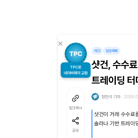
테크
암호화폐
샷건, 수수료
TPC로
트레이딩 터
네이버페이 교환
정민석 기자
2026.0
링크복사
샷건이 거래 수수료를
솔라나 기반 트레이
공유