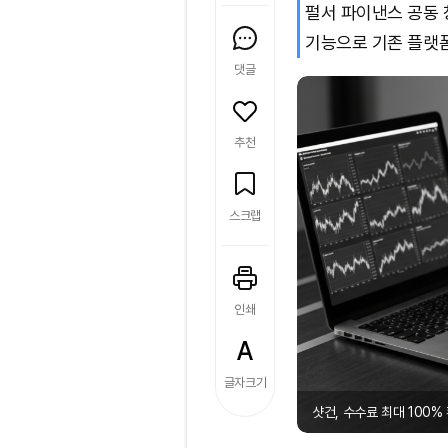
펄서 파이낸스 공동
기능으로 기존 플랫폼
댓글
추천
스크랩
인쇄
글자크기
샷건, 수수료 최대 100% 