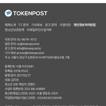
매체소개
1:1 문의
기사제보
광고 문의
이용약관
개인정보처리방침
청소년보호정책
이메일무단수집거부
대표 문의: 02-6674-1012
일반 문의:
cs@tokenpost.kr
광고 문의:
info@tokenpost.kr
기사 제보:
press@tokenpost.kr
주소: 서울시 강남구 논현로 614 ARTISAN 빌딩 6층, 7층
등록번호: 서울 아 52481
등록일: 2018.01.02
발행 일자: 2017.02.17
대표: 김지호
청소년 보호 책임자: 전영빈
사업자 등록번호: 232-88-00885
통신판매업신고번호: 2021-서울 영등포-2531
직업정보제공사업신고번호 : J1204020230009