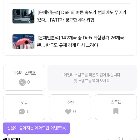
[온체인분석] DeFi의 빠른 속도가 범죄에도 무기가
됐다… FATF가 경고한 4대 위협
[온체인분석] 142개국 중 DeFi 위험평가 26개국
뿐… 한국도 규제 경계 다시 그려야
데일리 스탬프
데일리 스탬프를 찍은 회원이 없습니다.
첫 스탬프를 찍어 보세요!
0
스크랩
댓글
추천
0
0
선물이 쏟아지는 에어드랍 이벤트!
3
/