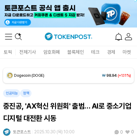
XRP (XRP)
₩
1,459
(+0.15%)
Solana (SOL)
₩
105,478
(+1.89%)
TRON (TRX)
₩
463.1
(+0.67%)
Hyperliquid (HYPE)
₩
77,093
(-3.40%)
토픽
전체기사
암호화폐
블록체인
테크
경제
마켓
Dogecoin (DOGE)
₩
98.94
(+1.11%)
Bitcoin (BTC)
₩
91,483,997
(+0.24%)
인공지능
정책
중진공, 'AX혁신 위원회' 출범… AI로 중소기업
디지털 대전환 시동
토큰포스트
2025.10.30 (목) 10:00
0
0