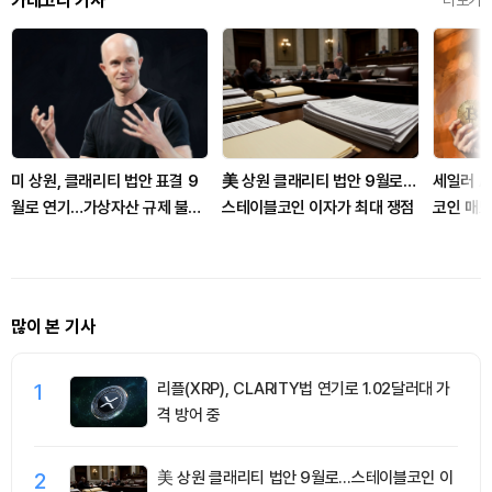
카테고리 기사
더보기
미 상원, 클래리티 법안 표결 9
美 상원 클래리티 법안 9월로…
세일러 A
월로 연기…가상자산 규제 불확
스테이블코인 이자가 최대 쟁점
코인 매도에
실성 커져
들리나
많이 본 기사
1
리플(XRP), CLARITY법 연기로 1.02달러대 가
격 방어 중
2
美 상원 클래리티 법안 9월로…스테이블코인 이