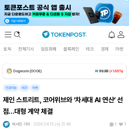
XRP (XRP)
₩
1,468
(+1.87%)
Solana (SOL)
₩
107,340
(+3.45%)
TRON (TRX)
₩
462.6
(+0.42%)
토픽
전체기사
암호화폐
블록체인
테크
경제
마켓
Hyperliquid (HYPE)
₩
77,623
(+1.67%)
Dogecoin (DOGE)
₩
99.88
(+1.66%)
Bitcoin (BTC)
₩
91,504,696
(+0.03%)
인공지능
테크
마켓
제인 스트리트, 코어위브와 ‘차세대 AI 연산’ 선
점…대형 계약 체결
박서진 기자
2026.04.15 (수) 21:46
1
1