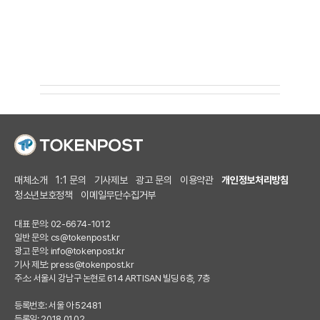
매체소개
1:1 문의
기사제보
광고 문의
이용약관
개인정보처리방침
청소년보호정책
이메일무단수집거부
대표 문의: 02-6674-1012
일반 문의:
cs@tokenpost.kr
광고 문의:
info@tokenpost.kr
기사 제보:
press@tokenpost.kr
주소: 서울시 강남구 논현로 614 ARTISAN 빌딩 6층, 7층
등록번호: 서울 아 52481
등록일: 2018.01.02