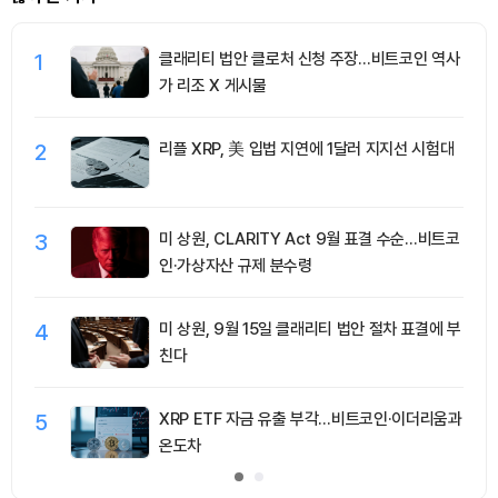
1
클래리티 법안 클로처 신청 주장…비트코인 역사
가 리조 X 게시물
2
리플 XRP, 美 입법 지연에 1달러 지지선 시험대
3
미 상원, CLARITY Act 9월 표결 수순…비트코
인·가상자산 규제 분수령
4
미 상원, 9월 15일 클래리티 법안 절차 표결에 부
친다
5
XRP ETF 자금 유출 부각…비트코인·이더리움과
온도차