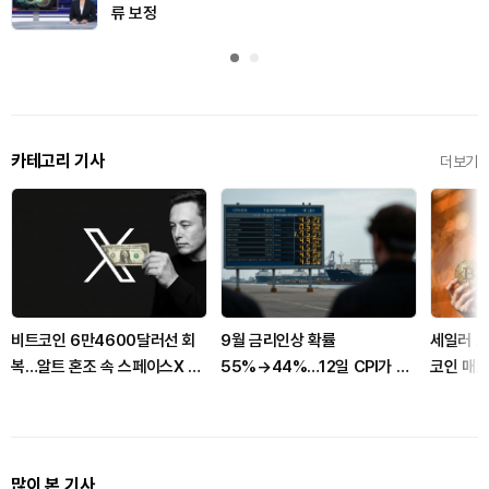
류 보정
카테고리 기사
더보기
비트코인 6만4600달러선 회
9월 금리인상 확률
세일러 A
복…알트 혼조 속 스페이스X 보
55%→44%…12일 CPI가 시
코인 매도에
유분 주목
험대
들리나
많이 본 기사