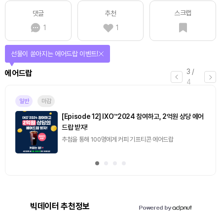
스크랩
댓글
추천
1
1
선물이 쏟아지는 에어드랍 이벤트!
3
/
에어드랍
4
일반
마감
[Episode 12] IXO™2024 참여하고, 2억원 상당 에어
드랍 받자!
추첨을 통해 100명에게 커피 기프티콘 에어드랍
빅데이터 추천정보