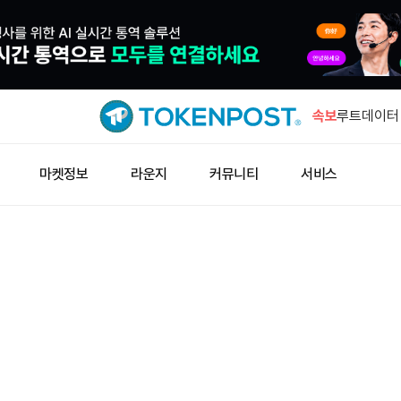
푸틴 러시
2028년 I
속보
루트데이터 
100곳 이상
스트래티지 
마켓정보
라운지
커뮤니티
서비스
러…세일러 
비트코인 6
는 0.12%
신규 주소,
열었다
푸틴 러시
2028년 I
루트데이터 
100곳 이상