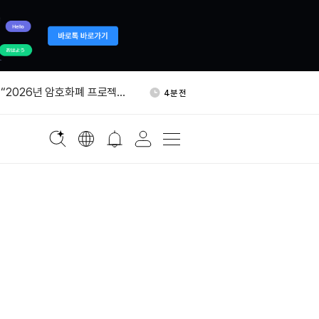
아 디지털통화법 서명…빗썸
38분 전
PO 추진
“2026년 암호화폐 프로젝트
4분 전
 폐쇄”
비트코인 평가액 546억 달
8분 전
차트 공개
만5000달러 돌파…일중으로
9분 전
 내렸다
 모네로 418만달러 롱포지션
23분 전
아 디지털통화법 서명…빗썸
38분 전
PO 추진
“2026년 암호화폐 프로젝트
4분 전
 폐쇄”