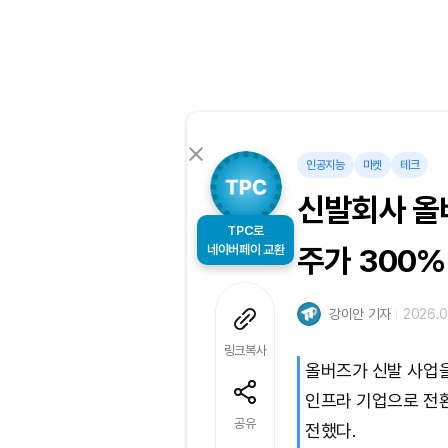
인공지능
마켓
테크
신발회사 올버
TPC로
네이버페이 교환
주가 300%
강이안 기자
2026.0
링크복사
올버즈가 신발 사업을 
인프라 기업으로 전환
공유
전했다.