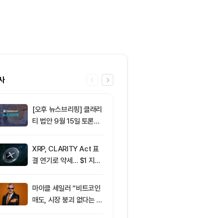
사
[오후 뉴스브리핑] 클래리
6
비트코인 6만5
티 법안 9월 15일 토론종
선 정체…알트
결 표결 外
반등
XRP, CLARITY Act 표
7
이란 혁명수비대
결 연기로 약세... $1 지지
든 조건 수용할
선 공방
르무즈 통제"
마이클 세일러 “비트코인
8
이란, 호르무즈
매도, 시장 붕괴 없다는 점
6개…미군 철수
입증”
구