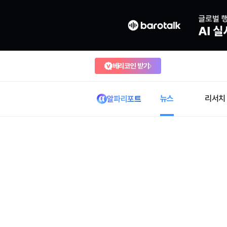
베리코인 받기
뉴스
리서치
알파리포트