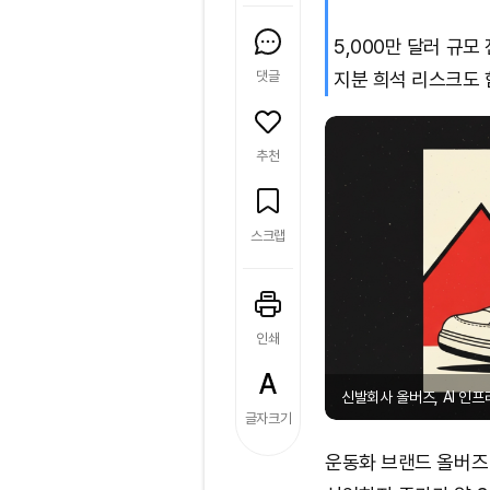
5,000만 달러 규
댓글
지분 희석 리스크도 
추천
스크랩
인쇄
신발회사 올버즈, AI 인프라
글자크기
운동화 브랜드 올버즈(