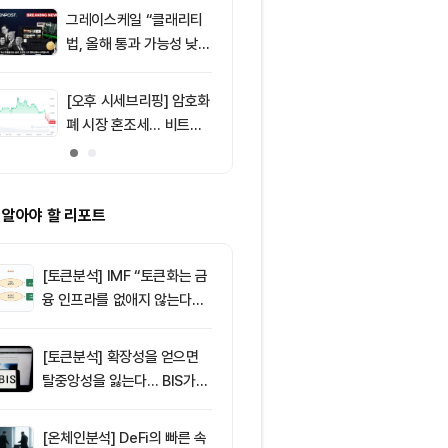
그레이스케일 “클래리티
9
[저녁 시세브리
법, 올해 통과 가능성 낮
폐 시장 혼조세
아”
인 64,801달
1,918달러
[오후 시세브리핑] 암호화
10
622달러에 산 
폐 시장 혼조세… 비트코
0개, 11년 만
인 64,762달러, 이더리
송했다
움 1,913달러
 알아야 할 리포트
[토큰분석] IMF “토큰화는 금
융 인프라를 없애지 않는다…
‘하이브리드 FMI’로 재편할
뿐”
[토큰분석] 확장성을 얻으면
탈중앙성을 잃는다… BIS가
짚은 블록체인 ‘분열의 경제
학’
[온체인분석] DeFi의 빠른 속