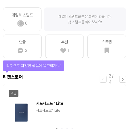
데일리 스탬프
데일리 스탬프를 찍은 회원이 없습니다.
첫 스탬프를 찍어 보세요!
0
스크랩
댓글
추천
2
1
선물이 쏟아지는 에어드랍 이벤트!
3
/
에어드랍
4
일반
마감
[Episode 12] IXO™2024 참여하고, 2억원 상당 에어
드랍 받자!
추첨을 통해 100명에게 커피 기프티콘 에어드랍