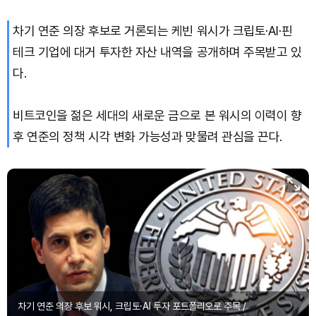
차기 연준 의장 후보로 거론되는 케빈 워시가 크립토·AI·핀
Bitcoin (BTC)
₩
91,433,354
(-1.15%)
테크 기업에 대거 투자한 자산 내역을 공개하며 주목받고 있
다.
비트코인을 젊은 세대의 새로운 금으로 본 워시의 이력이 향
후 연준의 정책 시각 변화 가능성과 맞물려 관심을 끈다.
차기 연준 의장 후보 워시, 크립토·AI 투자 포트폴리오로 주목 /