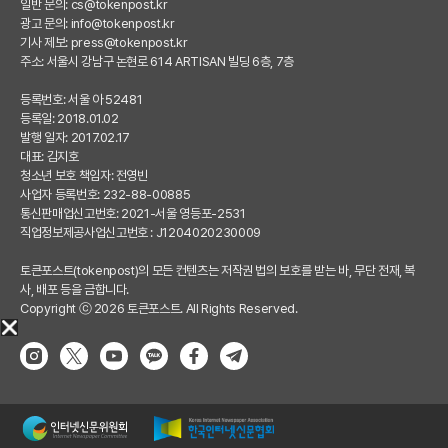
일반 문의:
cs@tokenpost.kr
광고 문의:
info@tokenpost.kr
기사 제보:
press@tokenpost.kr
주소: 서울시 강남구 논현로 614 ARTISAN 빌딩 6층, 7층
등록번호: 서울 아 52481
등록일: 2018.01.02
발행 일자: 2017.02.17
대표: 김지호
청소년 보호 책임자: 전영빈
사업자 등록번호: 232-88-00885
통신판매업신고번호: 2021-서울 영등포-2531
직업정보제공사업신고번호 : J1204020230009
토큰포스트(tokenpost)의 모든 컨텐츠는 저작권 법의 보호를 받는 바, 무단 전재, 복
사, 배포 등을 금합니다.
Copyright ⓒ 2026 토큰포스트. All Rights Reserved.