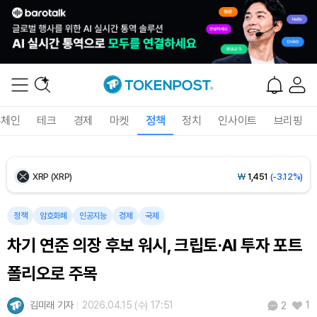
Ethereum (ETH)
₩
2,701,106
(-1.07%)
Tether USDt (USDT)
₩
1,424
(0.00%)
BNB (BNB)
₩
835,782
(-1.67%)
록체인
테크
경제
마켓
정책
정치
인사이트
브리핑
USDC (USDC)
₩
1,425
(-0.02%)
XRP (XRP)
₩
1,451
(-3.12%)
Solana (SOL)
₩
103,509
(-2.09%)
정책
암호화폐
인공지능
경제
국제
차기 연준 의장 후보 워시, 크립토·AI 투자 포트
TRON (TRX)
₩
466.6
(+0.42%)
폴리오로 주목
Hyperliquid (HYPE)
₩
78,906
(-2.09%)
김미래 기자
2026.04.15 (수) 17:51
1
2
Dogecoin (DOGE)
₩
98.34
(-1.42%)