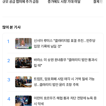
규모 공급 합의에 주가 급등
증가에도 시장 기대 미달
결제 인프
많이 본 기사
1
신시아 루미스 "클래리티법 표결 추진…민주당
입장 기록에 남길 것"
2
바라소 미 상원 원내총무 "클래리티 법안 통과시
킬 때"
3
트럼프, 암호화폐 사업 매각 시 거액 절세 가능
성...클래리티 법안 윤리 조항 주목
4
이란의 호르무즈 해협 통과 차단 전망에 뉴욕 증
시 약세