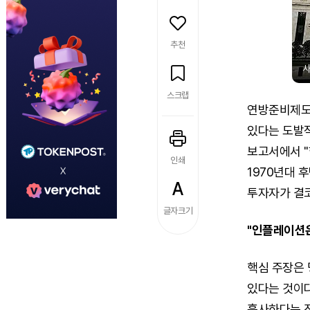
추천
스크랩
연방준비제도(
있다는 도발적 
보고서에서 "
인쇄
1970년대 
투자자가 결코
글자크기
"인플레이션은
핵심 주장은 
있다는 것이다
흡사하다는 