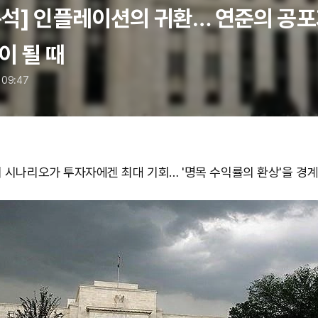
석] 인플레이션의 귀환… 연준의 공포
이 될 때
 09:47
 시나리오가 투자자에겐 최대 기회… '명목 수익률의 환상'을 경