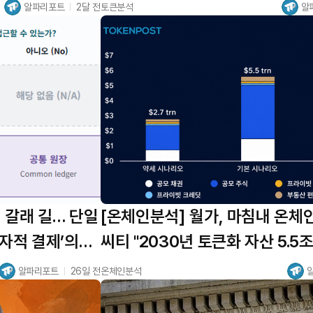
뿐”
알파리포트
2달 전
토큰분석
알
 갈래 길… 단일
[온체인분석] 월가, 마침내 온체
원자적 결제’의
씨티 "2030년 토큰화 자산 5.5조
알파리포트
26일 전
온체인분석