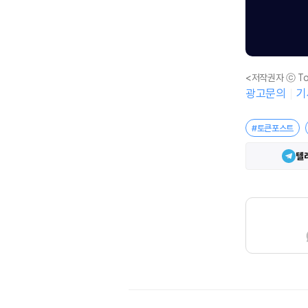
<저작권자 ⓒ To
광고문의
기
#토큰포스트
텔