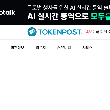
금, 온스당
속보
미국 디젤 
암호화폐, C
마켓정보
라운지
커뮤니티
서비스
함
하이퍼리퀴드
어치 소각
한국 개인투
동
금, 온스당
미국 디젤 