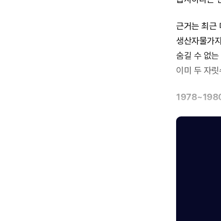
근거는 최근 
생산자물가지수(
숨길 수 없는
이미 두 자릿
1978~19