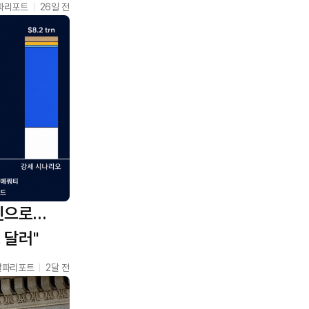
파리포트
26일 전
인으로…
 달러"
알파리포트
2달 전