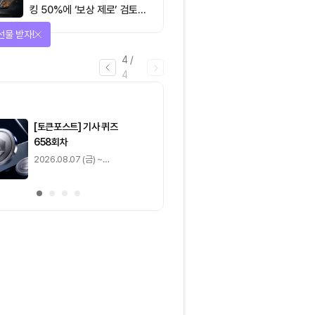
킹 50%에 ‘보상 제로’ 검토…
통화정책 개편인가 탈중앙화
선물 받자!
역행인가
4
/
4
마감
[토큰포스트] 기사 퀴즈
[토큰포스트] 기사 
658회차
657회차
2026.08.07 (금) ~
2026.08.06 (목) ~
2026.08.08 (토)
2026.08.07 (금)