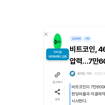
암호화폐
마켓
비트코인, 
TPC로
압력…7만6
네이버페이 교환
류하진 기자
2026.0
링크복사
비트코인이 7만600
펀딩비율과 미결제약
공유
시사한다.