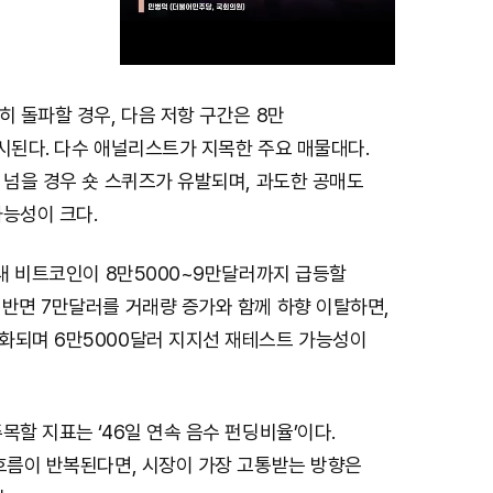
히 돌파할 경우, 다음 저항 구간은 8만
M
시된다. 다수 애널리스트가 지목한 주요 매물대다.
u
 넘을 경우 숏 스퀴즈가 유발되며, 과도한 공매도
t
가능성이 크다.
e
 내 비트코인이 8만5000~9만달러까지 급등할
 반면 7만달러를 거래량 증가와 함께 하향 이탈하면,
화되며 6만5000달러 지지선 재테스트 가능성이
목할 지표는 ‘46일 연속 음수 펀딩비율’이다.
 흐름이 반복된다면, 시장이 가장 고통받는 방향은