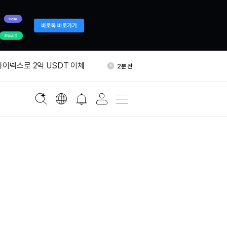
유 수입, 6월 급감 뒤 반등
26분 전
파이넥스로 2억 USDT 이체
2분 전
 메타플래닛 ETF 신청…미국서
12분 전
 없이 투자 가능
코기 투자설 부인
16분 전
온스당 4300달러 돌파
22분 전
유 수입, 6월 급감 뒤 반등
26분 전
파이넥스로 2억 USDT 이체
2분 전