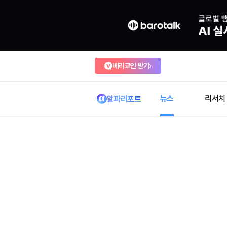
베리코인 받기
뉴스
리서치
알파리포트