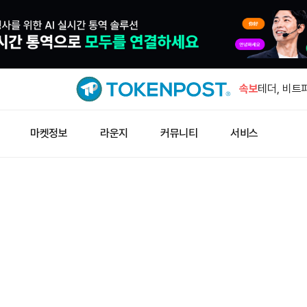
중국 7월 원
속보
테더, 비트
터틀, 2배
마켓정보
라운지
커뮤니티
서비스
일본 증권사
윈펑펀드, 
현물 금, 
중국 7월 원
테더, 비트