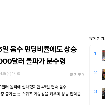
많이 본 기
46일 음수 펀딩비율에도 상승
1
000달러 돌파가 분수령
2
4.15 (수) 17:38
3
3
0달러 돌파에 실패했지만 46일 연속 음수
3
정 증가는 숏 스퀴즈 가능성을 키우며 상승 압력을