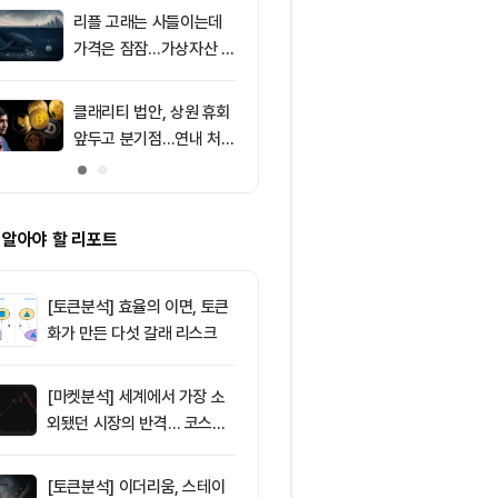
F 3일 연속 유
리플 고래는 사들이는데
9
‘관세’ 한마디
가격은 잠잠…가상자산 바
6만2000달
닥 신호 주목
피드, 5억달러
의 공포 경고
클래리티 법안, 상원 휴회
10
[특징주] 금호
앞두고 분기점…연내 처리
락장서 외국인
불투명
속…장중 매수 
포착
 알아야 할 리포트
[토큰분석] 효율의 이면, 토큰
화가 만든 다섯 갈래 리스크
[마켓분석] 세계에서 가장 소
외됐던 시장의 반격… 코스피
대규모 숏스퀴즈
[토큰분석] 이더리움, 스테이