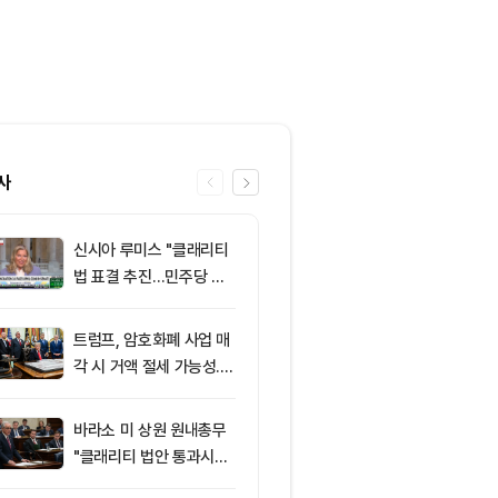
사
신시아 루미스 "클래리티
6
엘리자베스 워
법 표결 추진…민주당 입
티 법안 반대…
장 기록에 남길 것"
암호화폐 법안 
트럼프, 암호화폐 사업 매
7
XRP, 미국 
각 시 거액 절세 가능성...
규제 법안 표결
클래리티 법안 윤리 조항
락
주목
바라소 미 상원 원내총무
8
8월 7일 퇴근
"클래리티 법안 통과시킬
— 미 상원 클
때"
표결 추진…비