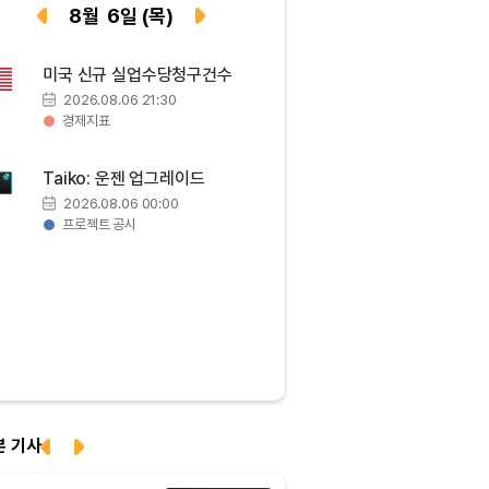
Tether USDt (USDT)
₩
1,421
(-0.04%)
8
월
6
일
(목)
BNB (BNB)
₩
844,107
(-0.88%)
미국 신규 실업수당청구건수
2026.08.06 21:30
USDC (USDC)
₩
1,422
(-0.02%)
경제지표
XRP (XRP)
₩
1,490
(-1.70%)
Taiko: 운젠 업그레이드
2026.08.06 00:00
프로젝트 공시
Solana (SOL)
₩
104,265
(-1.10%)
TRON (TRX)
₩
465.1
(-0.39%)
Hyperliquid (HYPE)
₩
78,432
(-3.75%)
Dogecoin (DOGE)
₩
98.16
(-1.47%)
본 기사
Bitcoin (BTC)
₩
91,753,534
(+0.14%)