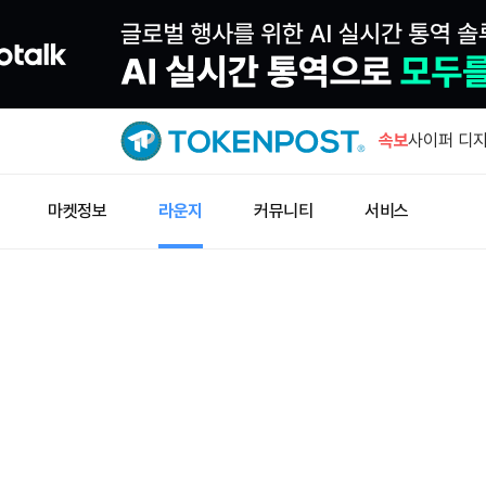
블랙록 비트코
수…누적 4
속보
사이퍼 디지털
만 달러 손
UAE, 일본
마켓정보
라운지
커뮤니티
서비스
투자 검토
테더 산하 
추진한다
아캄, 코인
트 USDC
블랙록 비트코
수…누적 4
사이퍼 디지털
만 달러 손