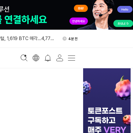
인 ETF, 이번 주 매일 매
55분 전
억7800만달러
, 1,619 BTC 매각…4,770
4분 전
실 확정
 AI 데이터센터에 63억달러
43분 전
하드론, 사우디 부동산 토큰화
53분 전
베이스 x402 연동…AI 에이전
53분 전
 결제 지원
인 ETF, 이번 주 매일 매
55분 전
억7800만달러
, 1,619 BTC 매각…4,770
4분 전
실 확정