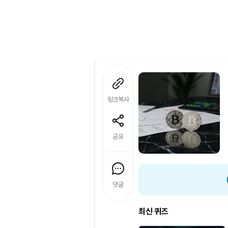
링크복사
공유
댓글
최신 퀴즈