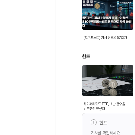
[토큰포스트] 기사 퀴즈 657회차
힌트
하이퍼리퀴드 ETF, 초반 흡수율
비트코인 앞섰다
힌트
기사를 확인하세요