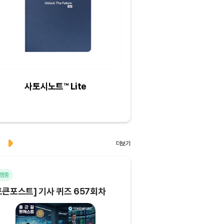
사토시노트™ Lite
크리스피크림도넛 
하프더즌
더보기
행중
마감
토큰포스트] 기사 퀴즈 657회차
[토큰포스트] 기사 퀴즈