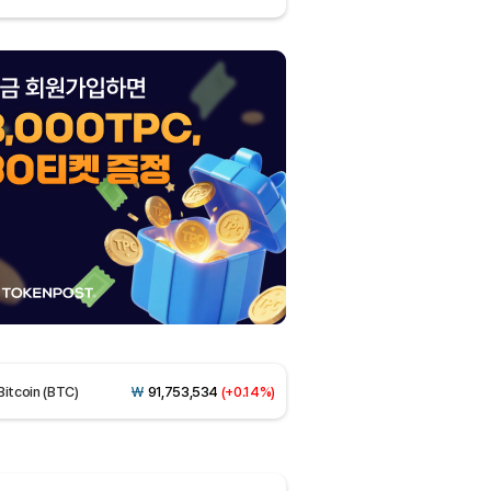
Dogecoin (DOGE)
₩
98.16
(-1.47%)
Bitcoin (BTC)
₩
91,753,534
(+0.14%)
Ethereum (ETH)
₩
2,707,652
(+1.29%)