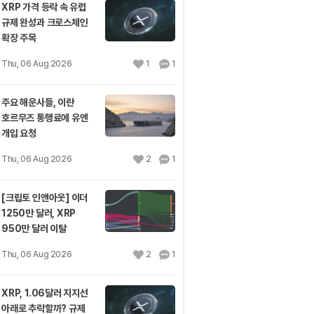
XRP 가격 등락 속 유럽
규제 완성과 크로스체인
확장 주목
Thu, 06 Aug 2026
1
1
주요 해운사들, 이란
호르무즈 통행료에 유엔
개입 요청
Thu, 06 Aug 2026
2
1
[크립토 인앤아웃] 이더
1250만 달러, XRP
950만 달러 이탈
Thu, 06 Aug 2026
2
1
XRP, 1.06달러 지지선
아래로 추락할까? 규제