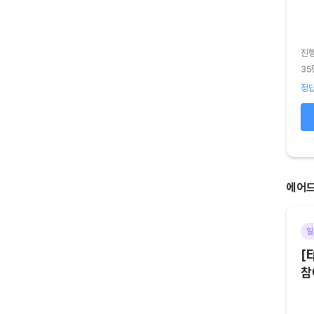
진
진행기간
2026.08.02 (일) ~ 2026.08.03 (월)
35
41명 참여
정답
정답 85
%
오답 15
%
확인하기
에어
기타
마감
일
[Episode 6] 아트테크 하고,
[E
에어드랍 받자!
참