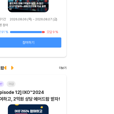
행기간
2026.08.06 (목) ~ 2026.08.07 (금)
진행기간
2026.08.05 (수) ~ 
명 참여
39명 참여
 91
%
오답 9
%
정답 62
%
참여하기
확인하기
드랍
더보기
반
마감
이더리움(ETH)
일반
마
pisode 12] IXO™2024
[Episode 11] 코인이
여하고, 2억원 상당 에어드랍 받자!
에어드랍