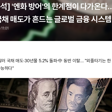
석] '엔화 방어'의 한계점이 다가온다
국채 매도가 흔드는 글로벌 금융 시스템
 11:01
달러 국채 매도·30년물 5.2% 돌파·中 동반 이탈… "외줄타기는 한 번
가능하다"