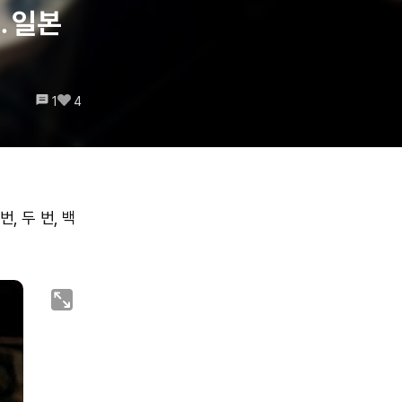
… 일본
1
4
, 두 번, 백