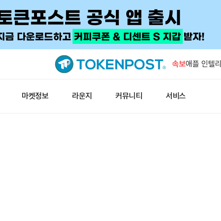
지니어스 스
공식 데이터
속보
애플 인텔리
동 가능
라이트닝 결
마켓정보
라운지
커뮤니티
서비스
즉시 업데이
해시키 계좌
10일 시행
아즈텍 공격
누적 500
지니어스 스
공식 데이터
애플 인텔리
동 가능