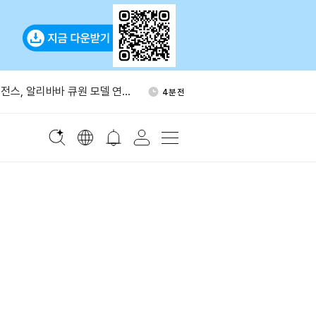
포츠, 폴리마켓·칼시 양쪽에
1시간 전
 공급
전스, 알리바바 큐원 모델 연
4분 전
제 서버 인증정보 탈취됐다…
1시간 전
트 권고
에 0.05% 보험료…승리증권
1시간 전
자, ETH 300개 추가 믹싱…
1시간 전
개로 늘었다
포츠, 폴리마켓·칼시 양쪽에
1시간 전
 공급
전스, 알리바바 큐원 모델 연
4분 전