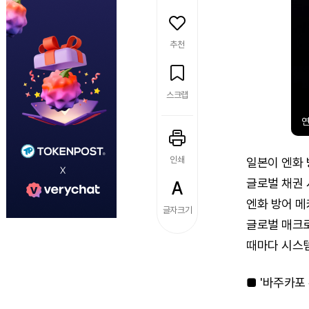
추천
스크랩
인쇄
일본이 엔화 
글로벌 채권 
엔화 방어 메
글자크기
글로벌 매크로
때마다 시스템
■ '바주카포