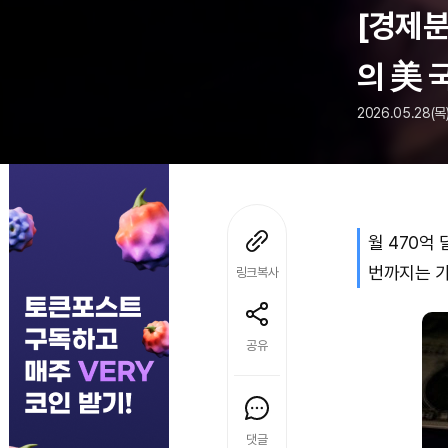
[경제분
의 美 
2026.05.28(목)
월 470억 
번까지는 
링크복사
공유
댓글