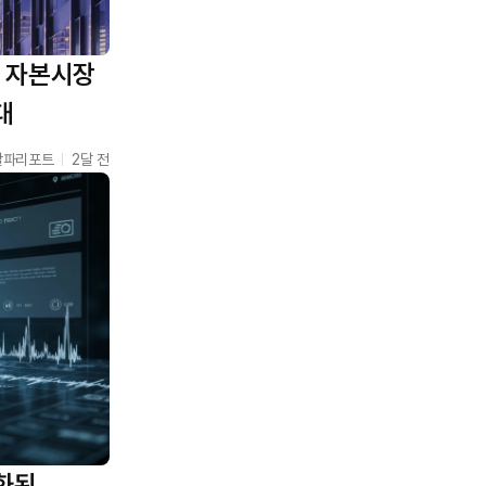
린 자본시장
대
알파리포트
2달 전
큰화된