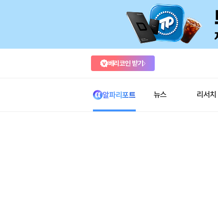
베리코인 받기
뉴스
리서치
알파리포트