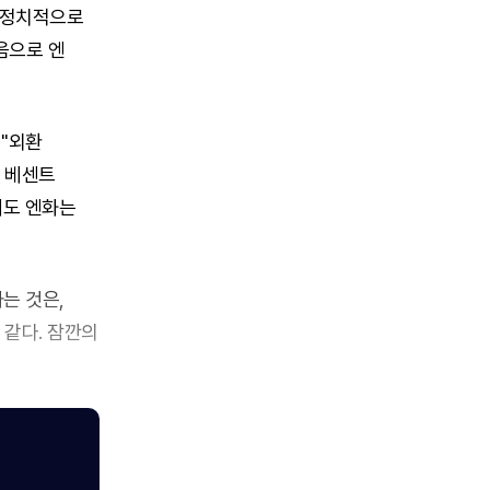
가 정치적으로
음으로 엔
 "외환
콧 베센트
에도 엔화는
는 것은,
 같다. 잠깐의