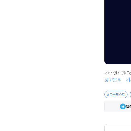
<저작권자 ⓒ To
광고문의
기
#토큰포스트
텔