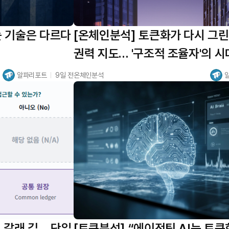
 기술은 다르다
[온체인분석] 토큰화가 다시 그
권력 지도… '구조적 조율자'의 시
알파리포트
9일 전
온체인분석
 갈래 길… 단일
[토큰분석] “에이전틱 AI는 토