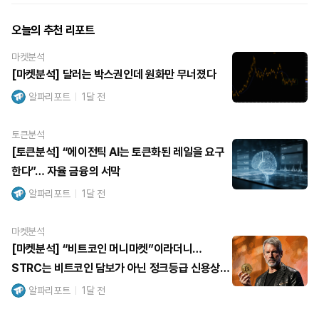
오늘의 추천 리포트
마켓분석
[마켓분석] 달러는 박스권인데 원화만 무너졌다
알파리포트
1달 전
토큰분석
[토큰분석] “에이전틱 AI는 토큰화된 레일을 요구
한다”… 자율 금융의 서막
알파리포트
1달 전
마켓분석
[마켓분석] “비트코인 머니마켓”이라더니…
STRC는 비트코인 담보가 아닌 정크등급 신용상품
이었다
알파리포트
1달 전