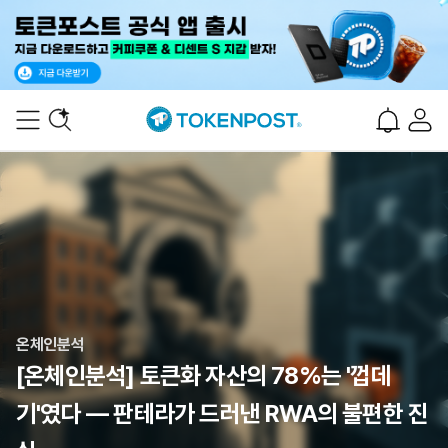
온체인분석
[온체인분석] 토큰화 자산의 78%는 '껍데
기'였다 — 판테라가 드러낸 RWA의 불편한 진