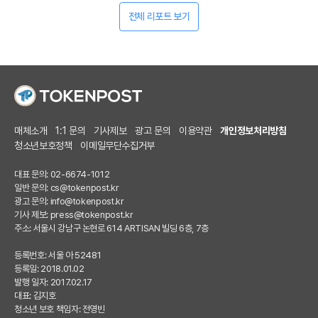
전체 리포트 보기
매체소개
1:1 문의
기사제보
광고 문의
이용약관
개인정보처리방침
청소년보호정책
이메일무단수집거부
대표 문의: 02-6674-1012
일반 문의:
cs@tokenpost.kr
광고 문의:
info@tokenpost.kr
기사 제보:
press@tokenpost.kr
주소: 서울시 강남구 논현로 614 ARTISAN 빌딩 6층, 7층
등록번호: 서울 아 52481
등록일: 2018.01.02
발행 일자: 2017.02.17
대표: 김지호
청소년 보호 책임자: 전영빈