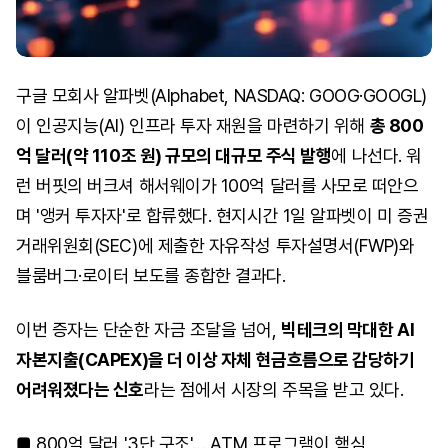
구글 모회사 알파벳(Alphabet, NASDAQ: GOOG·GOOGL)
이 인공지능(AI) 인프라 투자 재원을 마련하기 위해
총 800
억 달러(약 110조 원) 규모의 대규모 주식 발행
에 나선다. 워
런 버핏의 버크셔 해서웨이가 100억 달러를 사모로 떠안으
며 '앵커 투자자'로 합류했다. 현지시간 1일 알파벳이 미 증권
거래위원회(SEC)에 제출한 자유작성 투자설명서(FWP)와
블룸버그·로이터 보도를 종합한 결과다.
이번 증자는 단순한 자금 조달을 넘어,
빅테크의 막대한 AI
자본지출(CAPEX)을 더 이상 자체 현금흐름으로 감당하기
어려워졌다는 신호
라는 점에서 시장의 주목을 받고 있다.
■ 800억 달러 '3단 구조'… ATM 프로그램이 핵심