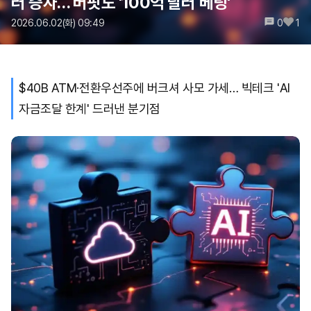
러 증자… 버핏도 '100억 달러 베팅'
2026.06.02(화) 09:49
0
1
$40B ATM·전환우선주에 버크셔 사모 가세… 빅테크 'AI
자금조달 한계' 드러낸 분기점