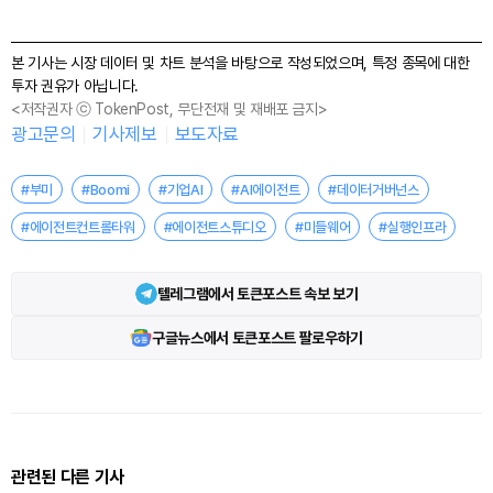
본 기사는 시장 데이터 및 차트 분석을 바탕으로 작성되었으며, 특정 종목에 대한
투자 권유가 아닙니다.
<저작권자 ⓒ TokenPost, 무단전재 및 재배포 금지>
광고문의
기사제보
보도자료
#부미
#Boomi
#기업AI
#AI에이전트
#데이터거버넌스
#에이전트컨트롤타워
#에이전트스튜디오
#미들웨어
#실행인프라
텔레그램에서 토큰포스트 속보 보기
구글뉴스에서 토큰포스트 팔로우하기
관련된 다른 기사