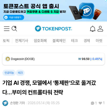
Solana (SOL)
₩
107,535
(+2.10%)
TRON (TRX)
₩
463.8
(+0.59%)
Hyperliquid (HYPE)
₩
76,924
(-0.02%)
토픽
전체기사
암호화폐
블록체인
테크
경제
마켓
Dogecoin (DOGE)
₩
98.59
(-0.46%)
Bitcoin (BTC)
₩
91,188,881
(-0.31%)
인공지능
테크
기업 AI 경쟁, 모델에서 ‘통제판’으로 옮겨갔
다…부미의 컨트롤타워 전략
손정환 기자
2026.05.14 (목) 05:25
1
1