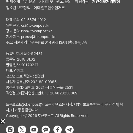
매체소개
1:1 문의
기사제보
광고 문의
이용약관
개인정보처리방침
청소년보호정책
이메일무단수집거부
대표 문의: 02-6674-1012
일반 문의:
cs@tokenpost.kr
광고 문의:
info@tokenpost.kr
기사 제보:
press@tokenpost.kr
주소: 서울시 강남구 논현로 614 ARTISAN 빌딩 6층, 7층
등록번호: 서울 아 52481
등록일: 2018.01.02
발행 일자: 2017.02.17
대표: 김지호
청소년 보호 책임자: 전영빈
사업자 등록번호: 232-88-00885
통신판매업신고번호: 2021-서울 영등포-2531
직업정보제공사업신고번호 : J1204020230009
토큰포스트(tokenpost)의 모든 컨텐츠는 저작권 법의 보호를 받는 바, 무단 전재, 복
사, 배포 등을 금합니다.
Copyright ⓒ 2026 토큰포스트. All Rights Reserved.