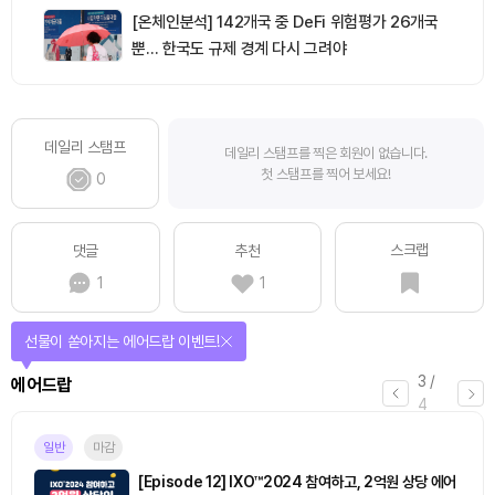
[온체인분석] 142개국 중 DeFi 위험평가 26개국
뿐… 한국도 규제 경계 다시 그려야
데일리 스탬프
데일리 스탬프를 찍은 회원이 없습니다.
첫 스탬프를 찍어 보세요!
0
스크랩
댓글
추천
1
1
선물이 쏟아지는 에어드랍 이벤트!
3
/
에어드랍
4
일반
마감
[Episode 12] IXO™2024 참여하고, 2억원 상당 에어