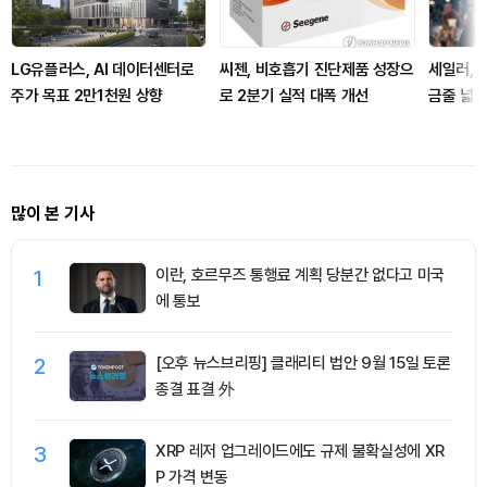
LG유플러스, AI 데이터센터로
씨젠, 비호흡기 진단제품 성장으
세일러, 
주가 목표 2만1천원 상향
로 2분기 실적 대폭 개선
금줄 넓
많이 본 기사
1
이란, 호르무즈 통행료 계획 당분간 없다고 미국
에 통보
2
[오후 뉴스브리핑] 클래리티 법안 9월 15일 토론
종결 표결 外
3
XRP 레저 업그레이드에도 규제 불확실성에 XR
P 가격 변동