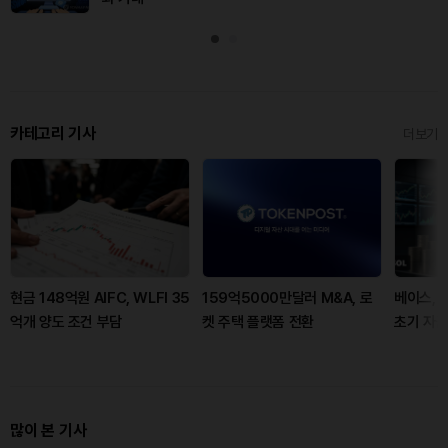
카테고리 기사
더보기
현금 148억원 AIFC, WLFI 35
159억5000만달러 M&A, 로
베이스, 
억개 양도 조건 부담
켓 주택 플랫폼 전환
초기 자금
많이 본 기사