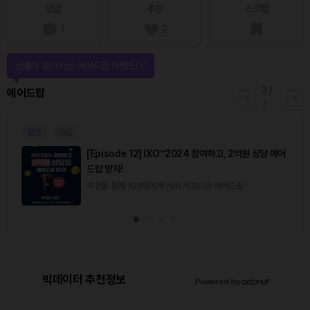
스크랩
댓글
추천
1
2
선물이 쏟아지는 에어드랍 이벤트!
3
/
에어드랍
4
일반
마감
[Episode 12] IXO™2024 참여하고, 2억원 상당 에어
드랍 받자!
추첨을 통해 100명에게 커피 기프티콘 에어드랍
빅데이터 추천정보