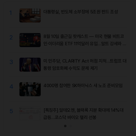
1
대통령실, 반도체 소부장에 5조원 펀드 조성
2
8월 10일 출근길 팟캐스트 — 미국 현물 비트코
인·이더리움 ETF 11억달러 유입…알트 강세와 숏
청산 동반
3
미 민주당, CLARITY Act 허점 지적…트럼프 대
통령 암호화폐 수익도 문제 제기
4
4000명 참여한 SK하이닉스 새 노조 준비모임
5
[특징주] 알테오젠, 블랙록 지분 확대에 14%대
급등…코스닥 바이오 랠리 선봉