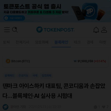
Solana (SOL)
₩
107,903
(+0.15%)
TRON (TRX)
₩
466.9
(+0.63%)
Hyperliquid (HYPE)
₩
76,773
(-0.23%)
토픽
전체기사
암호화폐
블록체인
테크
경제
마켓
Dogecoin (DOGE)
₩
98.53
(-0.30%)
Bitcoin (BTC)
₩
91,598,059
(+0.14%)
블록체인
인공지능
국제
암호화폐
덴마크 아이스하키 대표팀, 콘코디움과 손잡았
다…블록체인·AI 실사용 시험대
강이안 기자
2026.05.13 (수) 23:39
2
1