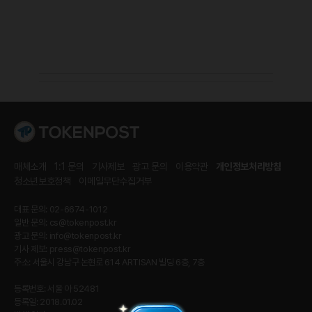
매체소개
1:1 문의
기사제보
광고 문의
이용약관
개인정보처리방침
청소년보호정책
이메일무단수집거부
대표 문의: 02-6674-1012
일반 문의:
cs@tokenpost.kr
광고 문의:
info@tokenpost.kr
기사 제보:
press@tokenpost.kr
주소: 서울시 강남구 논현로 614 ARTISAN 빌딩 6층, 7층
등록번호: 서울 아 52481
등록일: 2018.01.02