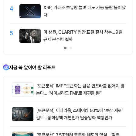
4
XRP, 거래소 보유량 늘며 매도 가능 물량 불어났
다
5
미 상원, CLARITY 법안 표결 절차 착수…9월
규제 분수령 될까
지금 꼭 알아야 할 리포트
[토큰분석] IMF “토큰화는 금융 인프라를 없애지 않
는다… ‘하이브리드 FMI’로 재편할 뿐”
[토큰분석] 이더리움, 스테이킹 50%에 ‘보상 제로’
검토…통화정책 개편인가 탈중앙화 역행인가
[토큰분석] 7.5조달러 토큰화 레포의 역설…‘같은