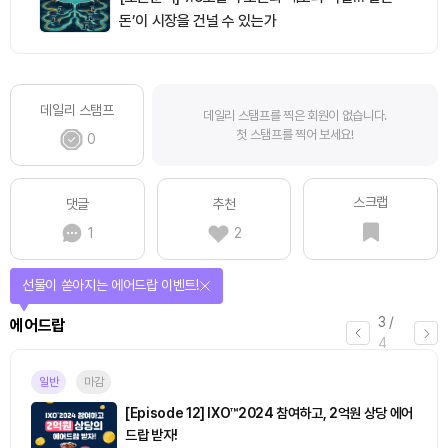
돈’이 시장을 건널 수 있는가
데일리 스탬프
데일리 스탬프를 찍은 회원이 없습니다.
첫 스탬프를 찍어 보세요!
0
스크랩
댓글
추천
1
2
선물이 쏟아지는 에어드랍 이벤트!
3
/
에어드랍
4
일반
마감
[Episode 12] IXO™2024 참여하고, 2억원 상당 에어
드랍 받자!