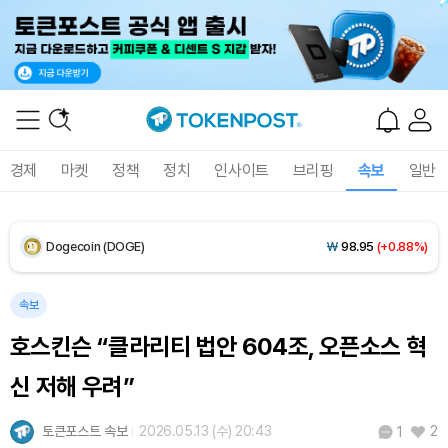
XRP (XRP)
₩
1,462
(+1.46%)
Solana (SOL)
₩
106,793
(+3.04%)
TRON (TRX)
₩
462.8
(+0.34%)
경제
마켓
정책
정치
인사이트
브리핑
속보
일반
Hyperliquid (HYPE)
₩
77,550
(+1.99%)
Dogecoin (DOGE)
₩
98.95
(+0.88%)
Bitcoin (BTC)
₩
91,399,877
(+0.12%)
속보
호스킨슨 “클라리티 법안 604조, 오픈소스 혁
신 저해 우려”
토큰포스트 속보
2026.05.13 (수) 20:43
2
1