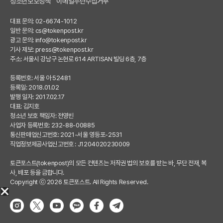
청소년보호정책
이메일무단수집거부
대표 문의: 02-6674-1012
일반 문의:
cs@tokenpost.kr
광고 문의:
info@tokenpost.kr
기사 제보:
press@tokenpost.kr
주소: 서울시 강남구 논현로 614 ARTISAN 빌딩 6층, 7층
등록번호: 서울 아 52481
등록일: 2018.01.02
발행 일자: 2017.02.17
대표: 김지호
청소년 보호 책임자: 전영빈
사업자 등록번호: 232-88-00885
통신판매업신고번호: 2021-서울 영등포-2531
직업정보제공사업신고번호 : J1204020230009
토큰포스트(tokenpost)의 모든 컨텐츠는 저작권 법의 보호를 받는 바, 무단 전재, 복
사, 배포 등을 금합니다.
Copyright ⓒ 2026 토큰포스트. All Rights Reserved.