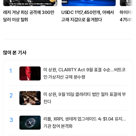
레저 겨냥 피싱 공격에 300만
USDC 1억7,450만개, 아베서
하이퍼리퀴
달러 이상 탈취
고래 지갑으로 옮겨졌다
4758만
4.76%
많이 본 기사
1
미 상원, CLARITY Act 9월 표결 수순…비트코
인·가상자산 규제 분수령
2
미 상원, 9월 15일 클래리티 법안 절차 표결에 부
친다
3
리플, XRPL 생태계 업그레이드 속 $1.04 유지…
기관 참여 본격화