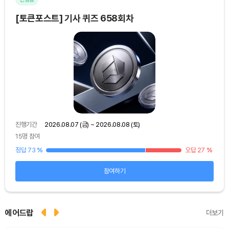
[토큰포스트] 기사 퀴즈 658회차
[토
진행기간
2026.08.07 (금) ~ 2026.08.08 (토)
진행
15명 참여
48
25
%
정답 73
%
오답 27
%
정답
참여하기
에어드랍
더보기