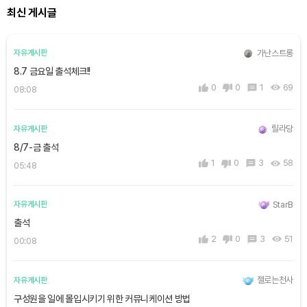
최신 게시글
가난스트롱
자유게시판
8.7 금요일 출석체크!!
0
0
1
69
08:08
릴라당
자유게시판
8/7-금 출석
1
0
3
58
05:48
StarB
자유게시판
출석
2
0
3
51
00:08
젤로는천사
자유게시판
구성원을 일에 몰입시키기 위한 커뮤니케이션 방법