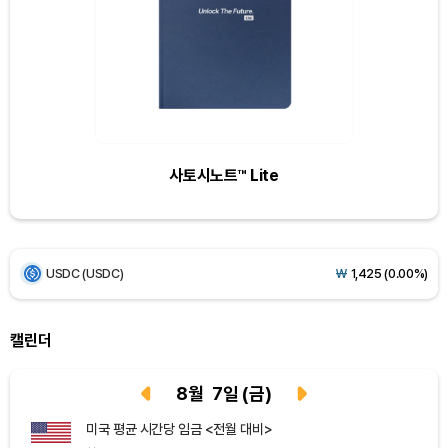
Dogecoin (DOGE)
₩
98.72
(-0.43%)
Bitcoin (BTC)
₩
91,594,942
(-0.32%)
Ethereum (ETH)
₩
2,706,609
(+0.19%)
사토시노트™ Lite
Tether USDt (USDT)
₩
1,424
(+0.01%)
BNB (BNB)
₩
845,805
(+0.02%)
USDC (USDC)
₩
1,425
(0.00%)
XRP (XRP)
₩
1,466
(-1.66%)
캘린더
Solana (SOL)
₩
103,448
(-1.18%)
8
월
7
일
(금)
TRON (TRX)
₩
467.0
(-0.03%)
미국 평균 시간당 임금 <전월 대비>