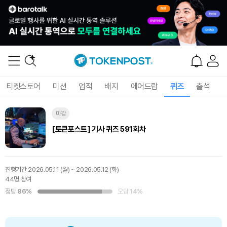
티켓스토어
미션
업적
배지
에어드랍
퀴즈
출석
마감
[토큰포스트] 기사 퀴즈 591회차
진행기간
2026.05.11 (월) ~ 2026.05.12 (화)
44명 참여
정답
86%
오답
14%