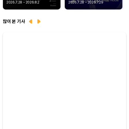
Agent Payments -
Privacy
2026.7.28 ~ 2026.8.2
2026.7.28 ~ 2026.7.29
Q402
많이 본 기사