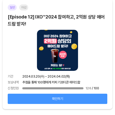
일반
마감
이더
[Episode 12] IXO™2024 참여하고, 2억원 상당 에어
[E
드랍 받자!
기간
보상
기간
2024.03.20(수) ~ 2024.04.02(화)
신청
보상내역
추첨을 통해 100명에게 커피 기프티콘 에어드랍
신청인원
126
/ 100
확인하기