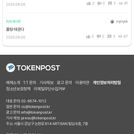
2
0
3
81
2026.08.06
mjmjkk
자유게시판
물량 태운다
0
0
3
87
2026.08.06
매체소개
1:1 문의
기사제보
광고 문의
이용약관
개인정보처리방침
청소년보호정책
이메일무단수집거부
대표 문의: 02-6674-1012
일반 문의:
cs@tokenpost.kr
광고 문의:
info@tokenpost.kr
기사 제보:
press@tokenpost.kr
주소: 서울시 강남구 논현로 614 ARTISAN 빌딩 6층, 7층