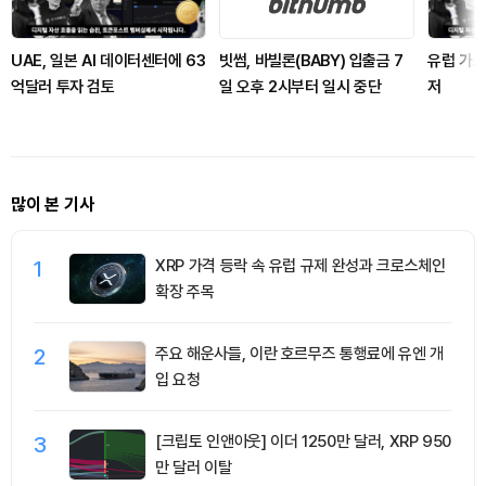
UAE, 일본 AI 데이터센터에 63
빗썸, 바빌론(BABY) 입출금 7
유럽 가스 
억달러 투자 검토
일 오후 2시부터 일시 중단
저
많이 본 기사
1
XRP 가격 등락 속 유럽 규제 완성과 크로스체인
확장 주목
2
주요 해운사들, 이란 호르무즈 통행료에 유엔 개
입 요청
3
[크립토 인앤아웃] 이더 1250만 달러, XRP 950
만 달러 이탈