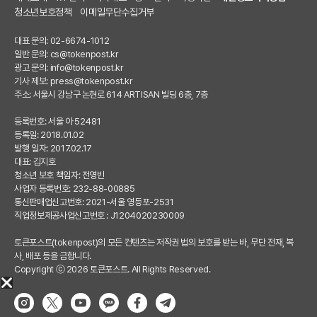
청소년보호정책
이메일무단수집거부
대표 문의: 02-6674-1012
일반 문의:
cs@tokenpost.kr
광고 문의:
info@tokenpost.kr
기사 제보:
press@tokenpost.kr
주소: 서울시 강남구 논현로 614 ARTISAN 빌딩 6층, 7층
등록번호: 서울 아 52481
등록일: 2018.01.02
발행 일자: 2017.02.17
대표: 김지호
청소년 보호 책임자: 전영빈
사업자 등록번호: 232-88-00885
통신판매업신고번호: 2021-서울 영등포-2531
직업정보제공사업신고번호 : J1204020230009
토큰포스트(tokenpost)의 모든 컨텐츠는 저작권 법의 보호를 받는 바, 무단 전재, 복
사, 배포 등을 금합니다.
Copyright ⓒ 2026 토큰포스트. All Rights Reserved.