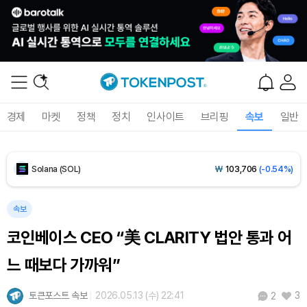
Tether USDt (USDT)
₩
1,421
(-0.02%)
BNB (BNB)
₩
841,440
(-1.04%)
USDC (USDC)
₩
1,422
(0.00%)
경제
마켓
정책
정치
인사이트
브리핑
속보
일반
XRP (XRP)
₩
1,484
(-1.15%)
Solana (SOL)
₩
103,706
(-0.54%)
TRON (TRX)
₩
465.2
(-0.28%)
속보
코인베이스 CEO “美 CLARITY 법안 통과 어
Hyperliquid (HYPE)
₩
78,000
(-3.28%)
느 때보다 가까워”
Dogecoin (DOGE)
₩
97.37
(-1.28%)
토큰포스트 속보
2026.05.13 (수) 22:41
3
2
Bitcoin (BTC)
₩
91,383,280
(+0.32%)