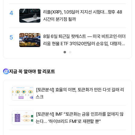
4
리플(XRP), 1.05달러 지지선 시험대…향후 48
시간이 분기점 될까
5
8월 6일 퇴근길 팟캐스트 — 미국 비트코인·이더
리움 현물 ETF 3억520만달러 순유입, 대형자산
쏠림 강화
지금 꼭 알아야 할 리포트
[토큰분석] 효율의 이면, 토큰화가 만든 다섯 갈래 리
스크
[토큰분석] IMF “토큰화는 금융 인프라를 없애지 않
는다… ‘하이브리드 FMI’로 재편할 뿐”